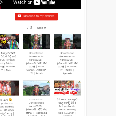
Subscribe to my channel
1
/
121
Next
»
: మిర్యాలగూడలో
Khairatabad
Khairatabad
రేవంత్ రెడ్డి భారీ
Ganesh Shoba
Ganesh Shoba
! CM Revanth
Yatra 2025 |
Yatra 2025 |
eddy Public
ఖైరతాబాద్ గణేష్ శోభ
ఖైరతాబాద్ గణేష్ శోభ
ting| AKSHITHA
యాత్ర | Bada
యాత్ర | AKSHITHA
TV | #live
Ganesh| AKSHITHA
TV | #shorts |
TV | #shorts
#ganesh
Khairatabad
35 lakhs.. బాలాపూర్
35 lakhs
Ganesh Shoba
లడ్డూ రికార్డ్ బ్రేక్ |
lapur Laddu |
Yatra 2025 |
Balapur Laddu
cord Breaking
ఖైరతాబాద్ గణేష్ శోభ
Record Breaking
le | 35 లక్షలు
యాత్ర | Hyderabad
Sale In Auction |
ాపూర్ లడ్డూ |