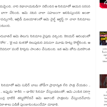
ో పరిచయమైంది. నాని కథానాయకుడిగా నటించిన ఆ సినిమాలో ఆయన సరసన
ా బాగా చేసింది. ఆమె నటన చాలా సహజంగా అనిపిస్తుందని అంతా
చ్చుగానీ, ఆల్రెడీ మలయాళంలో ఆమె చైల్డ్ ఆర్టిస్ట్ గా చాలా సినిమాలు
ఉంటుంది.
ువాతనే ఆమె తెలుగు సినిమాల వైపుకు వచ్చింది. కెరియర్ ఆరంభంలో
కోరి’ .. ‘జై లవ కుశ’తో కలుపుకుని వరుసగా మూడు హిట్లు కొట్టేసింది. ఆ
ోచేవారెవరురా’ వంటి హిట్లను సొంతం చేసుకుంది. ఇక ఆమె జోరు మరికొంత
LIVE
సీఎం 
సభ.
R
Mee
’ సినిమాలో ఆమె సుధీర్ బాబు జోడీగా ప్రాధాన్యత లేని పాత్ర చేయడం ..
ఇప్పుడు ‘శాకిని – ఢాకిని’ సినిమా చేస్తుండటంతో, ఆమె ఎంపిక సరిగ్గా
Ba
ోయిన్ల ధాటికి తట్టుకోలేకనే ఆమె అలాంటి పాత్రలను చేస్తుందనేవారు
Re
Sa
్లలో అవకాశాలు పడితే పుంజుకుంటుందేమో చూడాలి.
బాల