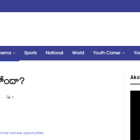
nema
Sports
National
World
Youth Corner
Yo
Aks
తోందా?
0