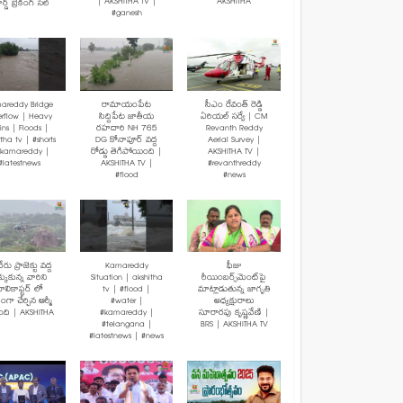
| AKSHITHA TV |
AKSHITHA
ర్డ్ బ్రేకింగ్ సేల్
#ganesh
areddy Bridge
రామాయంపేట
సీఎం రేవంత్ రెడ్డి
rflow | Heavy
సిద్దిపేట జాతీయ
ఏరియల్ సర్వే | CM
ins | Floods |
రహదారి NH 765
Revanth Reddy
tha tv | #shorts
DG కోనాపూర్ వద్ద
Aerial Survey |
#kamareddy |
రోడ్డు తెగిపోయింది |
AKSHITHA TV |
#latestnews
AKSHITHA TV |
#revanthreddy
#flood
#news
రు ప్రాజెక్టు వద్ద
Kamareddy
ఫీజు
క్కుకున్న వారిని
Situation | akshitha
రీయింబర్స్‌మెంట్‌పై
ెలికాప్టర్ లో
tv | #flood |
మాట్లాడుతున్న జాగృతి
మంగా చేర్చిన ఆర్మీ
#water |
అధ్యక్షురాలు
బంది | AKSHITHA
#kamareddy |
సూరారపు కృష్ణవేణి |
#telangana |
BRS | AKSHITHA TV
#latestnews | #news