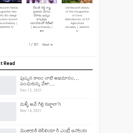
Revanth Reddy
రేవంత్ రెడ్డి రాష్ట్ర
CM Revanth Reddy
ugurated Asia
ప్రజలను మోసం
at the inauguration
ific Bio design
చేసాడు..ఖమ్మం
of Vana
ovation Summit
కార్యకర్తల
Mahotsavam at PJT
revanthreddy |
సమావేశంలో కేటీఆర్
Agricultural
AKSHITHA TV
| #revanthreddy |
University | akshitha
#ktr
tv
1
/
121
Next
»
t Read
పుష్కర కాలం నాటి అభిమానం…
పంచుకున్న వేళా…
Dec 12, 2021
మళ్ళీ అవే గిల్లి కజ్జాలా?!
Nov 14, 2021
మొత్తానికి జెనీలియా రీ ఎంట్రీ ఇస్తోంది!