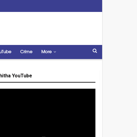
uTube
Crime
More
hitha YouTube