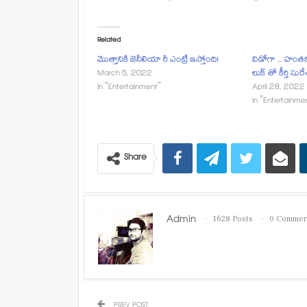
Related
మొత్తానికి జెనీలియా రీ ఎంట్రీ ఇస్తోంది!
విడోగా .. హంతకు
March 5, 2022
లుక్ తో కీర్తి సురేశ
In "Entertainment"
April 28, 2022
In "Entertainme
Share
Admin
1628 Posts
0 Commen
PREV POST