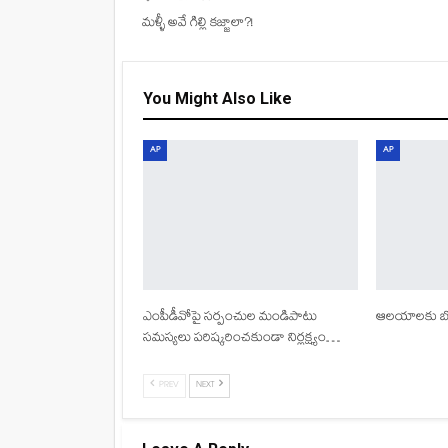
మళ్ళీ అవే గిల్లి కజ్జాలా?!
You Might Also Like
AP
AP
ఎంపీడీవోపై సర్పంచుల మండిపాటు
ఆలయాలకు బోన
సమస్యలు పరిష్కరించకుండా నిర్లక్ష్యం…
PREV
NEXT