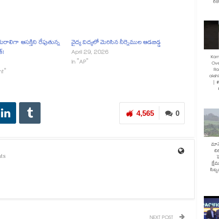
రికా
రాలిగా ఆసక్తిని రేపుతున్న
వైద్య విద్యలో మెరిసిన నీర్నెముల ఆడబిడ్డ
్!
April 29, 2026
Kam
In "AP"
Ove
Ra
nt"
akshi
| 
4,565
0
మానే
చి
ts
హ
క్షే
సిబ్
NEXT POST