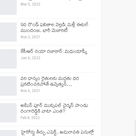
Mar 5, 2022
9వ రౌండ్ ఫలితాల వెల్లడి: మళ్లీ ఈటలే
ముందంజ.. భారీ మెజారిటీ
Nov 2, 2021
కేసీఆర్ నయా రజాకార్: మధుయాష్కీ
Jan 6, 2022
వరి ధాన్యం రైతులకు మద్దతు ధర
ప్రకటించకపోతే ఉవ్వెత్తున…
Nov 6, 2021
అమీన్ పూర్ మున్సిపల్ చైర్మన్ పాండు
రంగారెడ్డికి వాటా ఎంత?
Feb 8, 2022
హైకోర్టు తీర్పు ఎఫెక్ట్.. అమరావతి పనుల్లో