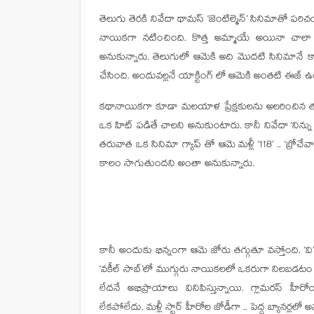
తెలుగు తెరకి నివేదా థామస్ ‘జెంటిల్మెన్’ సినిమాత
నాయికగా నటించింది. కొత్త అమ్మాయే అయినా చాల
అనుకున్నారు. తెలుగులో ఆమెకి అది మొదటి సినిమానే కావ
చేసింది. అందువల్లనే యాక్టింగ్ లో ఆమెకి అంతటి ఈజ్ 
కథానాయికగా కూడా మలయాళ ప్రేక్షకులను అలరించిన తర
ఒక హిట్ పడితే చాలని అనుకుంటారు. కానీ నివేదా ‘నిన్ను 
తరువాత ఒక సినిమా గ్యాప్ తో ఆమె మళ్లీ ‘118’ .. ‘బ్ర
కాలం సాగుతుందని అంతా అనుకున్నారు.
కానీ అందుకు భిన్నంగా ఆమె జోరు తగ్గుతూ వస్తోంది. ‘వి
‘వకీల్ సాబ్’లో ముగ్గురు నాయికలలో ఒకరుగా నిలబడటం .. 
లేదనే అభిప్రాయాలు వినిపిస్తున్నాయి. గ్లామరస్ హీర
లేకపోలేదు. మళ్లీ స్టార్ హీరోల జోడీగా .. పెద్ద బ్యానర