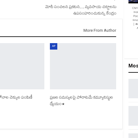
మోదీ సంచలన ప్రకటన… వ్యవసాయ చట్టాలను
CM 
Ina
ఉపసంహరించుకున్న కేంద్రం
Pac
Inn
| #
More From Author
AP
Mos
ాల చెక్కుల పంపిణీ
ప్రజల సమస్యలపై పోరాటమే కమ్యూనిస్టుల
ధ్యేయం*