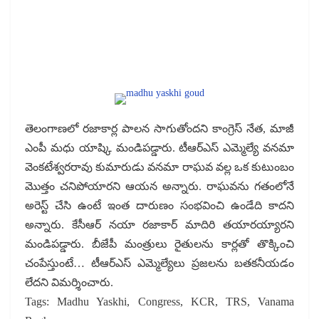
తెలంగాణలో రజాకార్ల పాలన సాగుతోందని కాంగ్రెస్ నేత, మాజీ
ఎంపీ మధు యాష్కి మండిపడ్డారు. టీఆర్ఎస్ ఎమ్మెల్యే వనమా
వెంకటేశ్వరరావు కుమారుడు వనమా రాఘవ వల్ల ఒక కుటుంబం
మొత్తం చనిపోయారని ఆయన అన్నారు. రాఘవను గతంలోనే
అరెస్ట్ చేసి ఉంటే ఇంత దారుణం సంభవించి ఉండేది కాదని
అన్నారు. కేసీఆర్ నయా రజాకార్ మాదిరి తయారయ్యారని
మండిపడ్డారు. బీజేపీ మంత్రులు రైతులను కార్లతో తొక్కించి
చంపేస్తుంటే… టీఆర్ఎస్ ఎమ్మెల్యేలు ప్రజలను బతకనీయడం
లేదని విమర్శించారు.
Tags: Madhu Yaskhi, Congress, KCR, TRS, Vanama