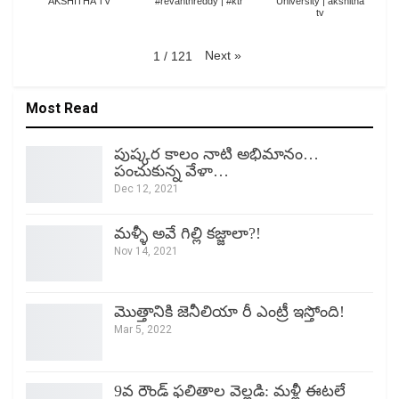
AKSHITHA TV
#revanthreddy | #ktr
University | akshitha
tv
Next
»
1
/
121
Most Read
పుష్కర కాలం నాటి అభిమానం…
పంచుకున్న వేళా…
Dec 12, 2021
మళ్ళీ అవే గిల్లి కజ్జాలా?!
Nov 14, 2021
మొత్తానికి జెనీలియా రీ ఎంట్రీ ఇస్తోంది!
Mar 5, 2022
9వ రౌండ్ ఫలితాల వెల్లడి: మళ్లీ ఈటలే