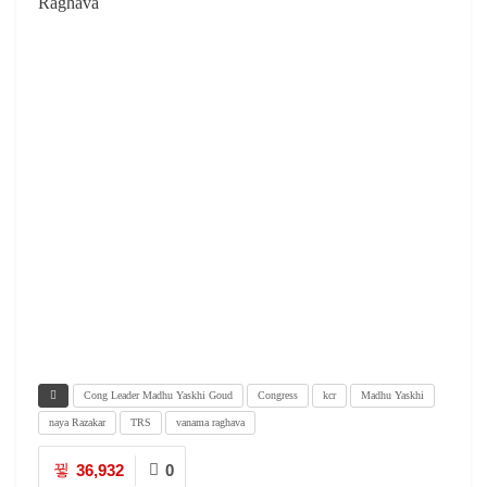
Raghava
Cong Leader Madhu Yaskhi Goud
Congress
kcr
Madhu Yaskhi
naya Razakar
TRS
vanama raghava
36,932
0