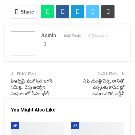
Share
Admin
1628 Posts
0 Comments
PREV POST
NEXT POST
పీఆర్సీపై ముగిసిన జగన్
ఏపీ మంత్రి పేర్ని నానితో
సమీక్ష.. రేపు ఉద్యోగ
చ‌ర్చల‌కు కాసేప‌ట్లో
సంఘాలతో సీఎం భేటీ
అమ‌రావ‌తికి ఆర్జీవీ
You Might Also Like
AP
AP