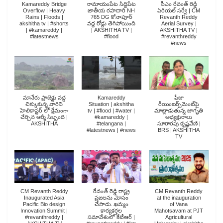
Kamareddy Bridge
రామాయంపేట సిద్దిపేట
సీఎం రేవంత్ రెడ్డి
Overflow | Heavy
జాతీయ రహదారి NH
ఏరియల్ సర్వే | CM
Rains | Floods |
765 DG కోనాపూర్
Revanth Reddy
akshitha tv | #shorts
వద్ద రోడ్డు తెగిపోయింది
Aerial Survey |
| #kamareddy |
| AKSHITHA TV |
AKSHITHA TV |
#latestnews
#flood
#revanthreddy
#news
మానేరు ప్రాజెక్టు వద్ద
Kamareddy
ఫీజు
చిక్కుకున్న వారిని
Situation | akshitha
రీయింబర్స్‌మెంట్‌పై
హెలికాప్టర్ లో క్షేమంగా
tv | #flood | #water |
మాట్లాడుతున్న జాగృతి
చేర్చిన ఆర్మీ సిబ్బంది |
#kamareddy |
అధ్యక్షురాలు
AKSHITHA
#telangana |
సూరారపు కృష్ణవేణి |
#latestnews | #news
BRS | AKSHITHA
TV
CM Revanth Reddy
రేవంత్ రెడ్డి రాష్ట్ర
CM Revanth Reddy
Inaugurated Asia
ప్రజలను మోసం
at the inauguration
Pacific Bio design
చేసాడు..ఖమ్మం
of Vana
Innovation Summit |
కార్యకర్తల
Mahotsavam at PJT
#revanthreddy |
సమావేశంలో కేటీఆర్ |
Agricultural