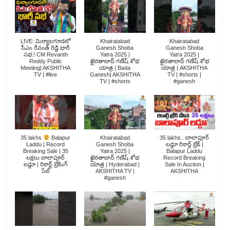
LIVE: మిర్యాలగూడలో
Khairatabad
Khairatabad
సీఎం రేవంత్ రెడ్డి భారీ
Ganesh Shoba
Ganesh Shoba
సభ.! CM Revanth
Yatra 2025 |
Yatra 2025 |
Reddy Public
ఖైరతాబాద్ గణేష్ శోభ
ఖైరతాబాద్ గణేష్ శోభ
Meeting| AKSHITHA
యాత్ర | Bada
యాత్ర | AKSHITHA
TV | #live
Ganesh| AKSHITHA
TV | #shorts |
TV | #shorts
#ganesh
Khairatabad
35 lakhs.. బాలాపూర్
35 lakhs
Balapur
Ganesh Shoba
లడ్డూ రికార్డ్ బ్రేక్ |
Laddu | Record
Yatra 2025 |
Balapur Laddu
Breaking Sale | 35
ఖైరతాబాద్ గణేష్ శోభ
Record Breaking
లక్షలు బాలాపూర్
యాత్ర | Hyderabad |
Sale In Auction |
లడ్డూ | రికార్డ్ బ్రేకింగ్
AKSHITHA TV |
AKSHITHA
సేల్
#ganesh