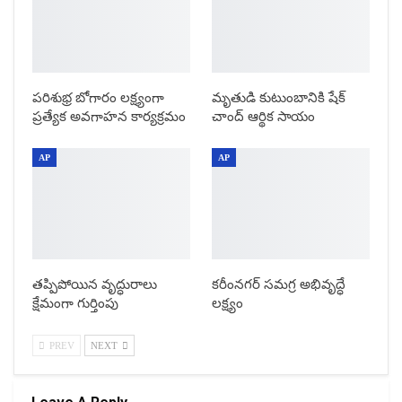
పరిశుభ్ర బోగారం లక్ష్యంగా
మృతుడి కుటుంబానికి షేక్
ప్రత్యేక అవగాహన కార్యక్రమం
చాంద్ ఆర్థిక సాయం
AP
AP
తప్పిపోయిన వృద్ధురాలు
కరీంనగర్ సమగ్ర అభివృద్ధే
క్షేమంగా గుర్తింపు
లక్ష్యం
PREV
NEXT