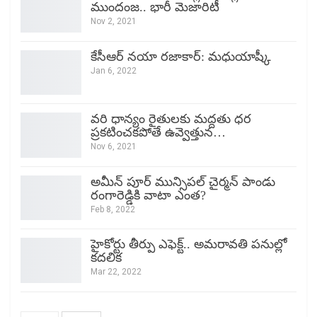
ముందంజ.. భారీ మెజారిటీ
Nov 2, 2021
కేసీఆర్ నయా రజాకార్: మధుయాష్కీ
Jan 6, 2022
వరి ధాన్యం రైతులకు మద్దతు ధర
ప్రకటించకపోతే ఉవ్వెత్తున…
Nov 6, 2021
అమీన్ పూర్ మున్సిపల్ చైర్మన్ పాండు
రంగారెడ్డికి వాటా ఎంత?
Feb 8, 2022
హైకోర్టు తీర్పు ఎఫెక్ట్.. అమరావతి పనుల్లో
కదలిక
Mar 22, 2022