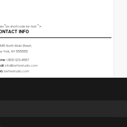
ass="bs-shortcode bs-text ">
ONTACT INFO
345 North Main Street,
w York, NY 555555
one
: 1.800.123.4567
ail
:
info@betterstudio.com
eb
:
betterstudio.com