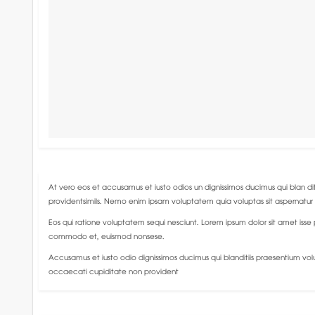
At vero eos et accusamus et iusto odios un dignissimos ducimus qui blan dit
providentsimils. Nemo enim ipsam voluptatem quia voluptas sit aspernatur 
Eos qui ratione voluptatem sequi nesciunt. Lorem ipsum dolor sit amet isse
commodo et, euismod nonsese.
Accusamus et iusto odio dignissimos ducimus qui blanditiis praesentium volu
occaecati cupiditate non provident