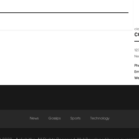
cl
C
12
Ne
Ph
Em
W
News
Gossips
Sports
Technology