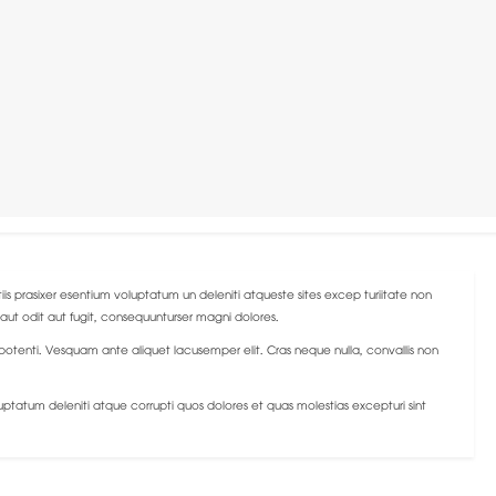
iis prasixer esentium voluptatum un deleniti atqueste sites excep turiitate non
aut odit aut fugit, consequunturser magni dolores.
 potenti. Vesquam ante aliquet lacusemper elit. Cras neque nulla, convallis non
ptatum deleniti atque corrupti quos dolores et quas molestias excepturi sint