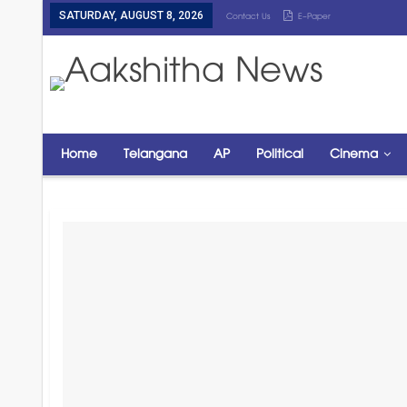
SATURDAY, AUGUST 8, 2026
Contact Us
E-Paper
Home
Telangana
AP
Political
Cinema