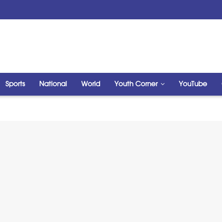
Sports
National
World
Youth Corner
YouTube