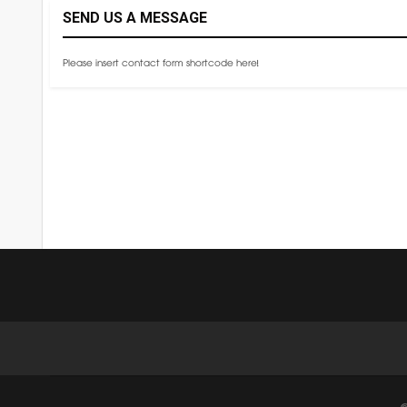
SEND US A MESSAGE
Please insert contact form shortcode here!