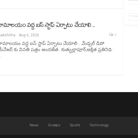
PRE
రామాలయం వద్ద బస్ స్టాప్ ఏర్పాటు చేయాలి ..
0
Aakshitha
Aug 6, 2026
రామాలయం వద్ద బస్ స్టాప్ ఏర్పాటు చేయాలి .. మేడ్చల్ డిపో
ేనేజర్ కు వినతి పత్రం అందజేత.. కుత్బుల్లాపూర్,అక్షిత ప్రతినిధి :
…
News
Gossips
Sports
Technology