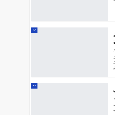
AP
న
ప
AP