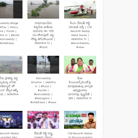
areddy Bridge
రామాయంపేట
సీఎం రేవంత్ రెడ్డి
rflow | Heavy
సిద్దిపేట జాతీయ
ఏరియల్ సర్వే | CM
ins | Floods |
రహదారి NH 765
Revanth Reddy
tha tv | #shorts
DG కోనాపూర్ వద్ద
Aerial Survey |
#kamareddy |
రోడ్డు తెగిపోయింది |
AKSHITHA TV |
#latestnews
AKSHITHA TV |
#revanthreddy
#flood
#news
రు ప్రాజెక్టు వద్ద
Kamareddy
ఫీజు
క్కుకున్న వారిని
Situation | akshitha
రీయింబర్స్‌మెంట్‌పై
ెలికాప్టర్ లో
tv | #flood |
మాట్లాడుతున్న జాగృతి
మంగా చేర్చిన ఆర్మీ
#water |
అధ్యక్షురాలు
బంది | AKSHITHA
#kamareddy |
సూరారపు కృష్ణవేణి |
#telangana |
BRS | AKSHITHA TV
#latestnews | #news
Revanth Reddy
రేవంత్ రెడ్డి రాష్ట్ర
CM Revanth Reddy
ugurated Asia
ప్రజలను మోసం
at the inauguration