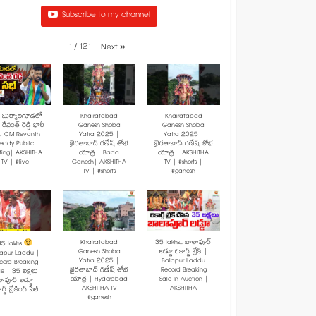
Subscribe to my channel
1
/
121
Next
»
: మిర్యాలగూడలో
Khairatabad
Khairatabad
రేవంత్ రెడ్డి భారీ
Ganesh Shoba
Ganesh Shoba
! CM Revanth
Yatra 2025 |
Yatra 2025 |
eddy Public
ఖైరతాబాద్ గణేష్ శోభ
ఖైరతాబాద్ గణేష్ శోభ
ting| AKSHITHA
యాత్ర | Bada
యాత్ర | AKSHITHA
TV | #live
Ganesh| AKSHITHA
TV | #shorts |
TV | #shorts
#ganesh
Khairatabad
35 lakhs.. బాలాపూర్
35 lakhs
Ganesh Shoba
లడ్డూ రికార్డ్ బ్రేక్ |
lapur Laddu |
Yatra 2025 |
Balapur Laddu
cord Breaking
ఖైరతాబాద్ గణేష్ శోభ
Record Breaking
le | 35 లక్షలు
యాత్ర | Hyderabad
Sale In Auction |
ాపూర్ లడ్డూ |
| AKSHITHA TV |
AKSHITHA
ర్డ్ బ్రేకింగ్ సేల్
#ganesh