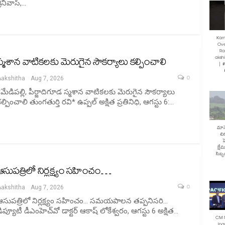
్రీనివాస్,…
Kam
Ove
Ra
akshi
స్మశాన వాటికలకు మెరుగైన సౌకర్యాలు కల్పించాలి
| 
0
Aakshitha
Aug 7, 2026
*మేడిపల్లి, పీర్జాదిగూడ స్మశాన వాటికలకు మెరుగైన సౌకర్యాలు
ల్పించాలి తుంగతుర్తి రవి* ఉప్పల్ అక్షిత ప్రతినిధి, ఆగస్టు 6:…
మానే
చి
హ
క్షే
సిబ్
ఆసుపత్రిలో నిర్లక్ష్యం సహించం…
0
Aakshitha
Aug 7, 2026
ఆసుపత్రిలో నిర్లక్ష్యం సహించం... సమయపాలన తప్పనిసరి...
ిప్యూటీ డీఎంహెచ్‌వో డాక్టర్ ఆకాష్ లోకేశ్వరం, ఆగస్టు 6 అక్షిత…
CM 
Ina