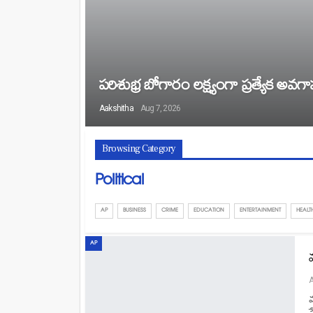
పరిశుభ్ర బోగారం లక్ష్యంగా ప్రత్యేక అవ
Aakshitha
Aug 7, 2026
Browsing Category
Political
AP
BUSINESS
CRIME
EDUCATION
ENTERTAINMENT
HEALTH
AP
మ
స