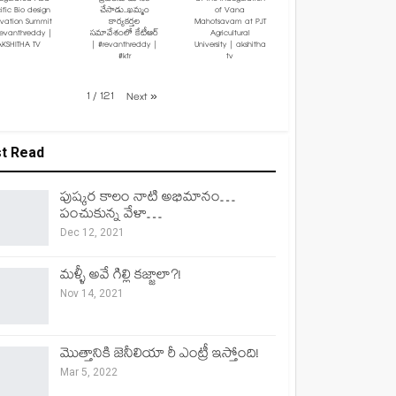
ific Bio design
చేసాడు..ఖమ్మం
of Vana
ovation Summit
కార్యకర్తల
Mahotsavam at PJT
revanthreddy |
సమావేశంలో కేటీఆర్
Agricultural
AKSHITHA TV
| #revanthreddy |
University | akshitha
#ktr
tv
1
/
121
Next
»
t Read
పుష్కర కాలం నాటి అభిమానం…
పంచుకున్న వేళా…
Dec 12, 2021
మళ్ళీ అవే గిల్లి కజ్జాలా?!
Nov 14, 2021
మొత్తానికి జెనీలియా రీ ఎంట్రీ ఇస్తోంది!
Mar 5, 2022