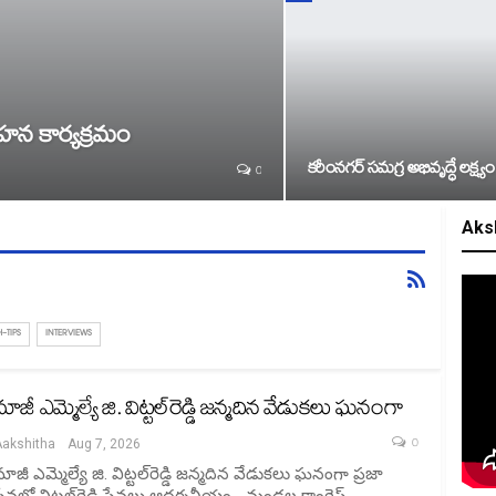
గాహన కార్యక్రమం
కరీంనగర్ సమగ్ర అభివృద్ధే లక్ష్యం
0
Aks
-TIPS
INTERVIEWS
మాజీ ఎమ్మెల్యే జి. విట్టల్‌రెడ్డి జన్మదిన వేడుకలు ఘనంగా
0
Aakshitha
Aug 7, 2026
ాజీ ఎమ్మెల్యే జి. విట్టల్‌రెడ్డి జన్మదిన వేడుకలు ఘనంగా ప్రజా
ేవలో విట్టల్‌రెడ్డి సేవలు ఆదర్శనీయం... మండల కాంగ్రెస్…