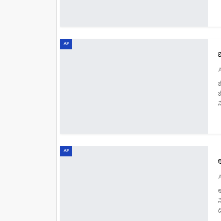
AP
AP