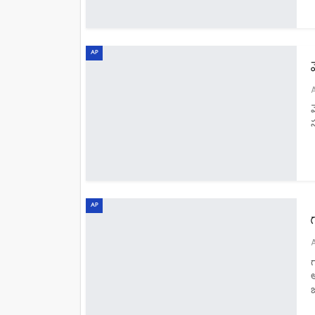
AP
స
AP