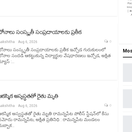
Pac
Inn
| #
బోనాలు సంస్కృతీ సంప్రదాయాలకు ప్రతీక
0
Aakshitha
Aug 6, 2026
బోనాలు సంస్కృతీ సంప్రదాయాలకు ప్రతీక ఇచ్చోడ గురుకులంలో
Mos
బోనాల సందడి ఆకట్టుకున్న విద్యార్థుల వేషధారణలు ఇచ్చోడ, అక్షిత
న్యూస్ :…
ఆకస్మిక అస్వస్థతతో రైతు మృతి
0
Aakshitha
Aug 6, 2026
ఆకస్మిక అస్వస్థతతో రైతు మృతి రామన్నపేట పోలీస్ స్టేషన్‌లో కేసు
నమోదు రామన్నపేట, అక్షిత ప్రతినిధి : రామన్నపేట మండలం
దుబ్బాక…