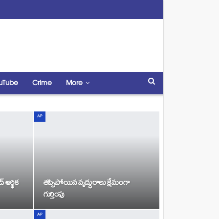
uTube
Crime
More
AP
 ఆర్థిక
తప్పిపోయిన వృద్ధురాలు క్షేమంగా
గుర్తింపు
AP