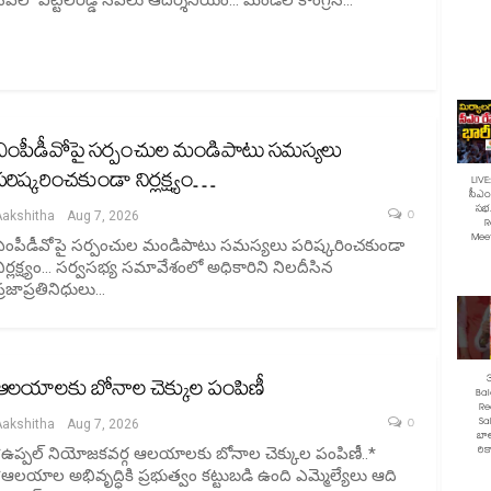
ఎంపీడీవోపై సర్పంచుల మండిపాటు సమస్యలు
పరిష్కరించకుండా నిర్లక్ష్యం…
LIVE
సీఎం 
సభ.
0
Aakshitha
Aug 7, 2026
R
Mee
ఎంపీడీవోపై సర్పంచుల మండిపాటు సమస్యలు పరిష్కరించకుండా
ిర్లక్ష్యం... సర్వసభ్య సమావేశంలో అధికారిని నిలదీసిన
్రజాప్రతినిధులు…
ఆలయాలకు బోనాల చెక్కుల పంపిణీ
Ba
Re
Sa
0
Aakshitha
Aug 7, 2026
బాల
రికా
*ఉప్పల్ నియోజకవర్గ ఆలయాలకు బోనాల చెక్కుల పంపిణీ..*
*ఆలయాల అభివృద్ధికి ప్రభుత్వం కట్టుబడి ఉంది ఎమ్మెల్యేలు ఆది