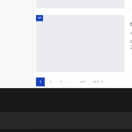
AP
మ
1
…
2
3
457
NEXT