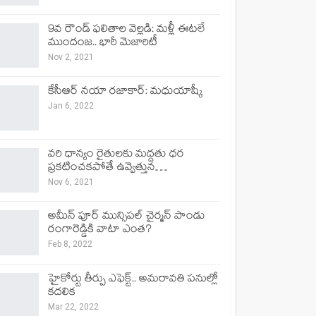
9వ రౌండ్ ఫలితాల వెల్లడి: మళ్లీ ఈటలే
ముందంజ.. భారీ మెజారిటీ
Nov 2, 2021
కేసీఆర్ నయా రజాకార్: మధుయాష్కీ
Jan 6, 2022
వరి ధాన్యం రైతులకు మద్దతు ధర
ప్రకటించకపోతే ఉవ్వెత్తున…
Nov 6, 2021
అమీన్ పూర్ మున్సిపల్ చైర్మన్ పాండు
రంగారెడ్డికి వాటా ఎంత?
Feb 8, 2022
హైకోర్టు తీర్పు ఎఫెక్ట్.. అమరావతి పనుల్లో
కదలిక
Mar 22, 2022