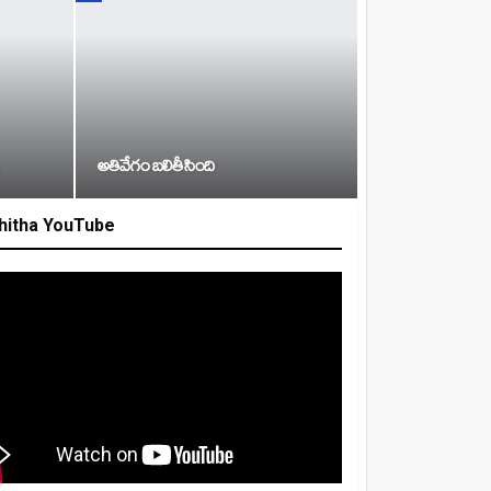
అతివేగం బలితీసింది
hitha YouTube