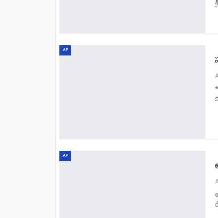
శ
AP
క
AP
డ