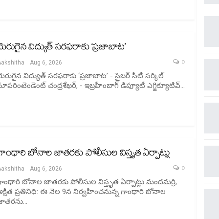
మెరుగైన విద్యుత్ సరఫరాకు ‘ప్రజాబాట’
0
Aakshitha
Aug 6, 2026
మెరుగైన విద్యుత్ సరఫరాకు ‘ప్రజాబాట’ - సైబర్ సిటీ సర్కిల్
ూపరింటెండెంట్ చంద్రశేఖర్, - ఇబ్రహీంబాగ్ డిప్యూటీ ఎగ్జిక్యూటివ్…
గాంధారి బోనాల జాతరకు పోలీసుల విస్తృత ఏర్పాట్లు
0
Aakshitha
Aug 6, 2026
గాంధారి బోనాల జాతరకు పోలీసుల విస్తృత ఏర్పాట్లు మందమర్రి,
అక్షిత ప్రతినిధి: ఈ నెల 9న నిర్వహించనున్న గాంధారి బోనాల
జాతరను…