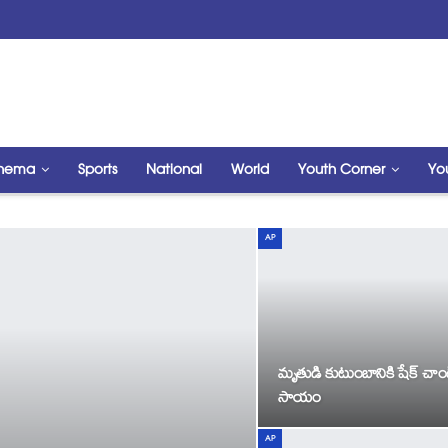
nema
Sports
National
World
Youth Corner
Yo
AP
మృతుడి కుటుంబానికి షేక్ చాంద్
సాయం
AP