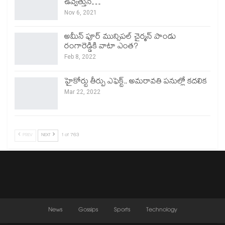
ఉవ్వెత్తున…
Nov 6, 2021
అమీన్ పూర్ మున్సిపల్ చైర్మన్ పాండు
రంగారెడ్డికి వాటా ఎంత?
Feb 8, 2022
హైకోర్టు తీర్పు ఎఫెక్ట్.. అమరావతి పనుల్లో కదలిక
Mar 22, 2022
PREV
NEXT
1 of 763
News
Gossips
Sports
Technology