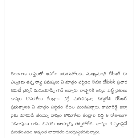
తెలంగాణ రాష్ట్రంలో అసలేం జరుగుతోంది.. ముఖ్యమంత్రి కేసీఆర్ కు
ఎన్నికలు తప్ప రాష్ట్ర సమస్యలు ఏ మాత్రం పట్టడం లేదని టీపీసీసీ ప్రచార
కమిటీ చైర్మన్ మధుయాష్కీ గౌడ్ అన్నారు. రాష్ట్రానికి అన్నం పెట్టే రైతులు
ధాన్యం కొనుగోలు కేంద్రాల వద్దే మరణిస్తున్నా సిగ్గులేని కేసీఆర్
ప్రభుత్వానికి ఏ మాత్రం పట్టడం లేదని మండిపడ్డారు. కామారెడ్డి జిల్లా
రైతు మామిడి బీరయ్య ధాన్యం కొనుగోలు కేంద్రాల వద్ద 9 రోజులుగా
పడిగాపులు గాసి.. చివరకు ఆలస్యాన్ని తట్టుకోలేక.. ధాన్యం కుప్పలపైనే
మరణించడం అత్యంత బాధాకరం,దురద్రుష్టకరమన్నారు.