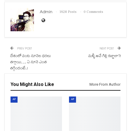
Admin
1628 Posts
0 Comments
PREV POST
NEXT POST
దేశంలో వంట నూనెల ధరలు
మళ్ళీ అవే గిల్లి కజ్జాలా?!
తగ్గాయి…. ఏ నూనె ఎంత
తగ్గిందంటే..!
You Might Also Like
More From Author
AP
AP