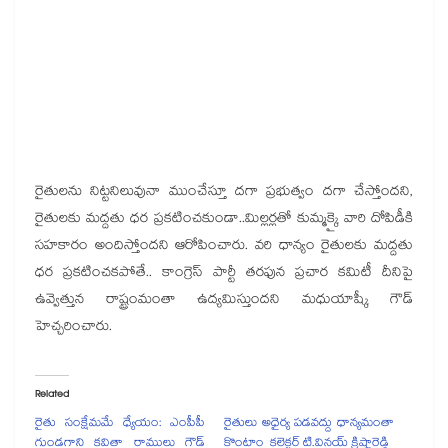
రైతులను నిట్టనిలువునా ముంచేస్తూ దగా ప్రభుత్వం దగా చేస్తోందని,
రైతులకు మద్దతు ధర ప్రకటించకుండా..మిల్లర్లతో కుమ్మక్కై వారి దోపిడీకి
సహకారం అందిస్తోందని ఆరోపించారు. వరి ధాన్యం రైతులకు మద్దతు
ధర ప్రకటించకపోతే.. కాంగ్రెస్ పార్టీ తరఫున ప్రచార కమిటీ దీనిపై
ఉవ్వెత్తున రాష్ట్రంమంతా ఉద్యమిస్తుందని మధుయాష్కీ గౌడ్
హెచ్చరించారు.
Related
రైతు సంక్షేమమే ధ్యేయం: ఎంపీపీ
రైతులు అధైర్య పడవద్దు ధాన్యమంతా
గుండగాని కవితా రాములు గౌడ్
కొంటాం కలెక్టర్ టి.వినయ్ క్రిష్ణారెడ్డి