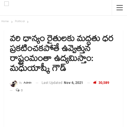
Home
Political
వరి ధాన్యం రైతులకు మద్దతు ధర
ప్రకటించకపోతే ఉవ్వెత్తున
రాష్ట్రంమంతా ఉద్యమిస్తాం:
మధుయాష్కీ గౌడ్
By
Admin
Last Updated
Nov 6, 2021
30,589
0