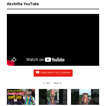
Akshitha YouTube
Subscribe to my channel
1
/
121
Next
»