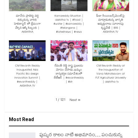
మానేరు ప్రాజెక్టు వద్ద
Kamareddy Situation |
ఫీజు రీయింబర్స్‌మెంట్‌పై
చిక్కుకున్న వారిని
akshitha tv | #flood |
మాట్లాడుతున్న జాగృతి
హెలికాప్టర్ లో క్షేమంగా
#water | #kamareddy |
అధ్యక్షురాలు సూరారపు
చేర్చిన ఆర్మీ సిబ్బంది |
#telangana |
కృష్ణవేణి | BRS |
AKSHITHA
#latestnews | #news
AKSHITHA TV
CM Revanth Reddy
రేవంత్ రెడ్డి రాష్ట్ర ప్రజలను
CM Revanth Reddy at
Inaugurated Asia
మోసం చేసాడు..ఖమ్మం
the inauguration of
Pacific Bio design
కార్యకర్తల సమావేశంలో
Vana Mahotsavam at
Innovation Summit |
కేటీఆర్ | #revanthreddy
PJT Agricultural University
#revanthreddy |
| #ktr
| akshitha tv
AKSHITHA TV
1
/
121
Next
»
Most Read
పుష్కర కాలం నాటి అభిమానం… పంచుకున్న