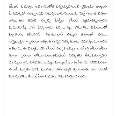
కేసీఆర్ ప్రభుత్వం అధికారంలోకి వచ్చినప్పటినుంచి రైతులను అత్యంత
హీనద్రుష్టితో చూస్తోందని విమర్శించారు.పంటలకు పట్టే గులాబీ చీడలా
అన్నదాతల శ్రమని, రక్తాన్ని పీల్చేలా కేసీఆర్ వ్యవహరిస్తున్నారని
మధుయాష్కీ గౌడ్ పేర్కొన్నారు. వరి ధాన్యం కొనుగొలు విషయంలో
నల్లగొండ, కరీంనగర్, నిజామాబాద్ ఉమ్మడి జిల్లాలతో పాటు..
రాష్ట్రవ్యాప్తంగా రైతులు అత్యంత దుర్భర పరిస్థితులను ఎదుర్కొంటున్నారని
తెలిపారు. ఈ దిక్కుమాలిన కేసీఆర్ వచ్చాక అమ్మకాల టోకెన్ల కోసం కోసం
కూడా రైతులు తోపులాటలు..తన్నుకునే పరిస్థితిని తీసుకువచ్చాడని
దుయ్యబట్టారు. సన్నరకం బియ్యం మార్కెట్లో 25 కిలోలు రూ.1000 వరకూ
ఉంటే.. మద్దతు ధరకు మంగళం పాడి ఇక్కడ క్వింటాలుకు రూ. 1650కే
మిల్లర్లు కొనుగోలు చేసేలా ప్రభుత్వం సహకరిస్తోందన్నారు.