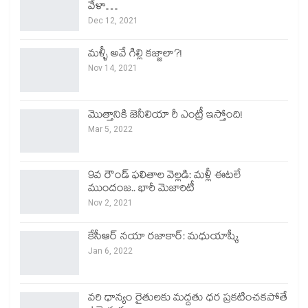
వేళా…
Dec 12, 2021
మళ్ళీ అవే గిల్లి కజ్జాలా?!
Nov 14, 2021
మొత్తానికి జెనీలియా రీ ఎంట్రీ ఇస్తోంది!
Mar 5, 2022
9వ రౌండ్ ఫలితాల వెల్లడి: మళ్లీ ఈటలే
ముందంజ.. భారీ మెజారిటీ
Nov 2, 2021
కేసీఆర్ నయా రజాకార్: మధుయాష్కీ
Jan 6, 2022
వరి ధాన్యం రైతులకు మద్దతు ధర ప్రకటించకపోతే