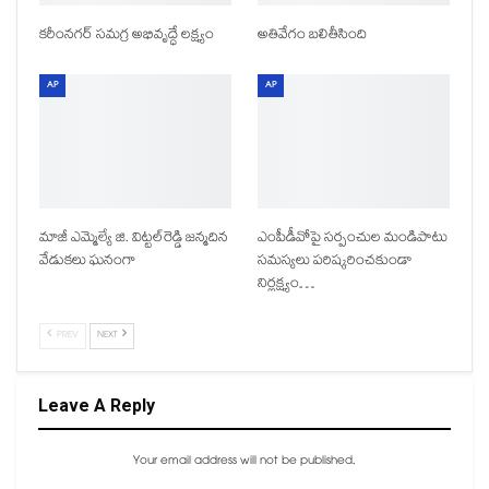
కరీంనగర్ సమగ్ర అభివృద్ధే లక్ష్యం
అతివేగం బలితీసింది
AP
AP
మాజీ ఎమ్మెల్యే జి. విట్టల్‌రెడ్డి జన్మదిన
ఎంపీడీవోపై సర్పంచుల మండిపాటు
వేడుకలు ఘనంగా
సమస్యలు పరిష్కరించకుండా
నిర్లక్ష్యం…
PREV
NEXT
Leave A Reply
Your email address will not be published.