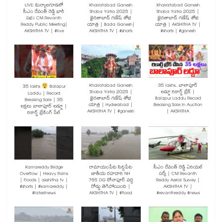
LIVE: మిర్యాలగూడలో
Khairatabad Ganesh
Khairatabad Ganesh
సీఎం రేవంత్ రెడ్డి భారీ
Shoba Yatra 2025 |
Shoba Yatra 2025 |
సభ.! CM Revanth
ఖైరతాబాద్ గణేష్ శోభ
ఖైరతాబాద్ గణేష్ శోభ
Reddy Public Meeting|
యాత్ర | Bada Ganesh|
యాత్ర | AKSHITHA TV |
AKSHITHA TV | #live
AKSHITHA TV | #shorts
#shorts | #ganesh
Khairatabad Ganesh
35 lakhs.. బాలాపూర్
35 lakhs
Balapur
Shoba Yatra 2025 |
లడ్డూ రికార్డ్ బ్రేక్ |
Laddu | Record
ఖైరతాబాద్ గణేష్ శోభ
Balapur Laddu Record
Breaking Sale | 35
యాత్ర | Hyderabad |
Breaking Sale In Auction
లక్షలు బాలాపూర్ లడ్డూ |
AKSHITHA TV | #ganesh
| AKSHITHA
రికార్డ్ బ్రేకింగ్ సేల్
Kamareddy Bridge
రామాయంపేట సిద్దిపేట
సీఎం రేవంత్ రెడ్డి ఏరియల్
Overflow | Heavy Rains
జాతీయ రహదారి NH
సర్వే | CM Revanth
| Floods | akshitha tv |
765 DG కోనాపూర్ వద్ద
Reddy Aerial Survey |
#shorts | #kamareddy |
రోడ్డు తెగిపోయింది |
AKSHITHA TV |
#latestnews
AKSHITHA TV | #flood
#revanthreddy #news