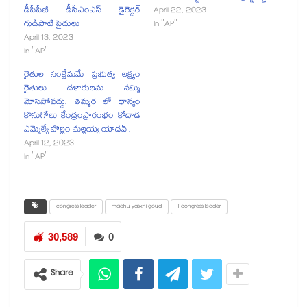
డీసీసీబీ డీసీఎంఎస్ డైరెక్టర్
April 22, 2023
గుడిపాటి సైదులు
In "AP"
April 13, 2023
In "AP"
రైతుల సంక్షేమమే ప్రభుత్వ లక్ష్యం
రైతులు దళారులను నమ్మి
మోసపోవద్దు. తమ్మర లో ధాన్యం
కొనుగోలు కేంద్రంప్రారంభం కోదాడ
ఎమ్మెల్యే బొల్లం మల్లయ్య యాదవ్ .
April 12, 2023
In "AP"
congress leader
madhu yaskhi goud
T congress leader
30,589
0
Share