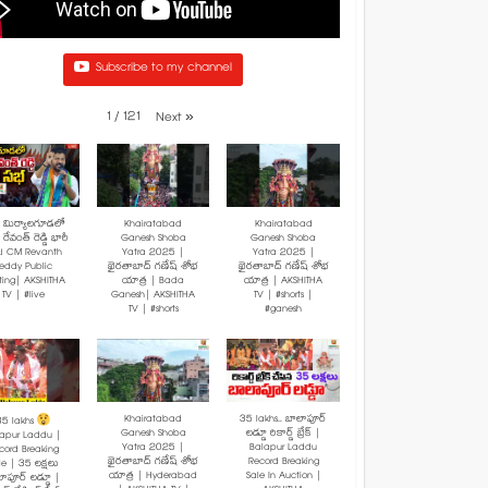
Subscribe to my channel
1
/
121
Next
»
: మిర్యాలగూడలో
Khairatabad
Khairatabad
రేవంత్ రెడ్డి భారీ
Ganesh Shoba
Ganesh Shoba
! CM Revanth
Yatra 2025 |
Yatra 2025 |
eddy Public
ఖైరతాబాద్ గణేష్ శోభ
ఖైరతాబాద్ గణేష్ శోభ
ting| AKSHITHA
యాత్ర | Bada
యాత్ర | AKSHITHA
TV | #live
Ganesh| AKSHITHA
TV | #shorts |
TV | #shorts
#ganesh
Khairatabad
35 lakhs.. బాలాపూర్
35 lakhs
Ganesh Shoba
లడ్డూ రికార్డ్ బ్రేక్ |
lapur Laddu |
Yatra 2025 |
Balapur Laddu
cord Breaking
ఖైరతాబాద్ గణేష్ శోభ
Record Breaking
le | 35 లక్షలు
యాత్ర | Hyderabad
Sale In Auction |
ాపూర్ లడ్డూ |