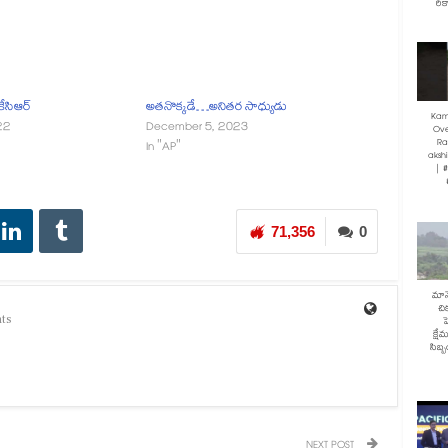
రికా
 కేసిఆర్
అతనొక్కడే…అనితర సాధ్యుడు
Kam
22
December 5, 2023
Ove
Ra
In "AP"
akshi
| 
71,356
0
మానే
చి
ts
హ
క్షే
సిబ్
NEXT POST