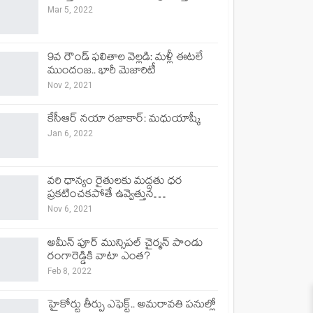
Mar 5, 2022
9వ రౌండ్ ఫలితాల వెల్లడి: మళ్లీ ఈటలే
ముందంజ.. భారీ మెజారిటీ
Nov 2, 2021
కేసీఆర్ నయా రజాకార్: మధుయాష్కీ
Jan 6, 2022
వరి ధాన్యం రైతులకు మద్దతు ధర
ప్రకటించకపోతే ఉవ్వెత్తున…
Nov 6, 2021
అమీన్ పూర్ మున్సిపల్ చైర్మన్ పాండు
రంగారెడ్డికి వాటా ఎంత?
Feb 8, 2022
హైకోర్టు తీర్పు ఎఫెక్ట్.. అమరావతి పనుల్లో