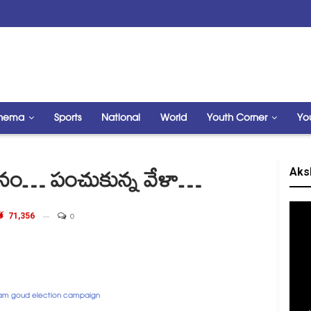
nema
Sports
National
World
Youth Corner
Yo
Aks
ానం… పంచుకున్న వేళా…
71,356
0