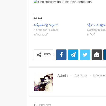
Related
మళ్ళీ అవే గిల్లి కజ్జాలా?!
గల్లీ నుంచి ఢిల్లీకి
November 14, 2021
October 5, 20
In "Political"
In "AP"
Share
Admin
1628 Posts
0 Commen
PREV POST