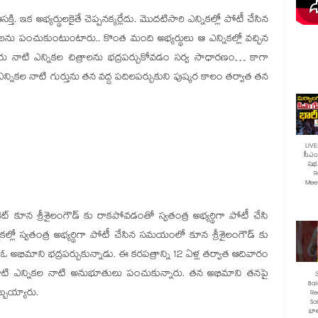
్తి. ఇక అభ్యర్థులకైతే చెప్పనక్కర్లేదు. మొదటిసారి ఎన్నికల్లో పోటీ చేసిన
లను పంచుకుంటుంటారు.. కొంత మంది అభ్యర్థులు ఆ ఎన్నికల్లో వచ్చిన
రు నాటి ఎన్నికల చిత్రాలను భద్రపర్చుకోవడం సర్వ సాధారణం… కాగా
 ఎన్నికల నాటి గుర్తును తన వద్ద పదిలపర్చుకుని పుష్కర కాలం తర్వాత తన
LIVE
సీఎం 
సభ.
R
Mee
్ కూన శ్రీశైలంగౌడ్ కు రాకపోవడంతో స్వతంత్ర అభ్యర్థిగా పోటీ చేసి
లో స్వతంత్ర అభ్యర్థిగా పోటీ చేసిన సమయంలో కూన శ్రీశైలంగౌడ్ కు
ి ఓ అభిమాని భద్రపర్చుకున్నాడు. ఈ కరపత్రాన్ని 12 ఏళ్ల తర్వాత ఆదివారం
ి నాటి ఎన్నికల నాటి అనుభూతులు పంచుకున్నారు. తన అభిమాని తనపై
Ba
బ్బయ్యారు.
Re
Sa
బాల