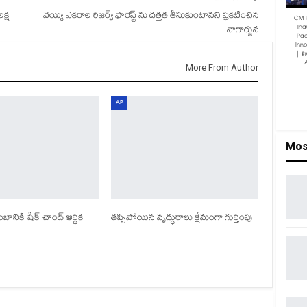
క్ష
వెయ్యి ఎకరాల రిజర్వ్ ఫారెస్ట్ ను దత్తత తీసుకుంటానని ప్రకటించిన
CM 
Ina
నాగార్జున
Pac
Inn
| #
More From Author
AP
Mos
ానికి షేక్ చాంద్ ఆర్థిక
తప్పిపోయిన వృద్ధురాలు క్షేమంగా గుర్తింపు