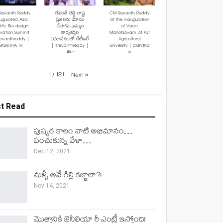
Revanth Reddy
రేవంత్ రెడ్డి రాష్ట్ర
CM Revanth Reddy
ugurated Asia
ప్రజలను మోసం
at the inauguration
ific Bio design
చేసాడు..ఖమ్మం
of Vana
ovation Summit
కార్యకర్తల
Mahotsavam at PJT
revanthreddy |
సమావేశంలో కేటీఆర్
Agricultural
AKSHITHA TV
| #revanthreddy |
University | akshitha
#ktr
tv
1
/
121
Next
»
t Read
పుష్కర కాలం నాటి అభిమానం…
పంచుకున్న వేళా…
Dec 12, 2021
మళ్ళీ అవే గిల్లి కజ్జాలా?!
Nov 14, 2021
మొత్తానికి జెనీలియా రీ ఎంట్రీ ఇస్తోంది!