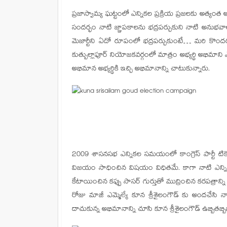
ప్రజాస్వామ్య ఘట్టంలో ఎన్నికల ప్రక్రియ ప్రజలకు అత్యంత ఆసక
సందర్భం నాటి జ్ఞాపకాలను భద్రపర్చుకుని నాటి అనుభవా
మెజార్టీని ఏదో రూపంలో భద్రపర్చుకుంటే… మరి కొంద
కుత్బుల్లాపూర్ నియోజకవర్గంలో మాత్రం అభ్యర్థి అభిమాని
అభిమాన అభ్యర్థికి ఇచ్చి అభిమానాన్ని చాటుకున్నారు.
2009 శాసనసభ ఎన్నికల సమయంలో కాంగ్రెస్ పార్టీ టికెట
విజయం సాధించిన విషయం విధితమే. కాగా నాటి ఎన్నికల్
కేటాయించిన కప్పు సాసర్ గుర్తుతో ముద్రించిన కరపత్రాన్న
రోజు మాజీ ఎమ్మెల్యే కూన శ్రీశైలంగౌడ్ కు అందచేస
దాచుకున్న అభిమానాన్ని చూసి కూన శ్రీశైలంగౌడ్ ఉబ్బితబ్బి