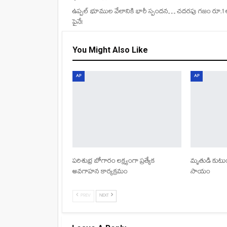
ఉప్పల్ భూముల వేలానికి భారీ స్పందన… చదరపు గజం రూ.1 ల
పైనే!
You Might Also Like
AP
AP
పరిశుభ్ర బోగారం లక్ష్యంగా ప్రత్యేక
మృతుడి కుటుంబ
అవగాహన కార్యక్రమం
సాయం
PREV
NEXT