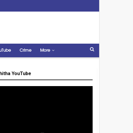
uTube
Crime
More
hitha YouTube