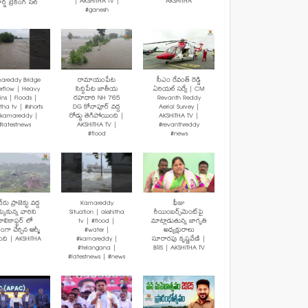
| AKSHITHA TV |
AKSHITHA
ర్డ్ బ్రేకింగ్ సేల్
#ganesh
areddy Bridge
రామాయంపేట
సీఎం రేవంత్ రెడ్డి
rflow | Heavy
సిద్దిపేట జాతీయ
ఏరియల్ సర్వే | CM
ins | Floods |
రహదారి NH 765
Revanth Reddy
tha tv | #shorts
DG కోనాపూర్ వద్ద
Aerial Survey |
#kamareddy |
రోడ్డు తెగిపోయింది |
AKSHITHA TV |
#latestnews
AKSHITHA TV |
#revanthreddy
#flood
#news
రు ప్రాజెక్టు వద్ద
Kamareddy
ఫీజు
క్కుకున్న వారిని
Situation | akshitha
రీయింబర్స్‌మెంట్‌పై
ెలికాప్టర్ లో
tv | #flood |
మాట్లాడుతున్న జాగృతి
మంగా చేర్చిన ఆర్మీ
#water |
అధ్యక్షురాలు
బంది | AKSHITHA
#kamareddy |
సూరారపు కృష్ణవేణి |
#telangana |
BRS | AKSHITHA TV
#latestnews | #news