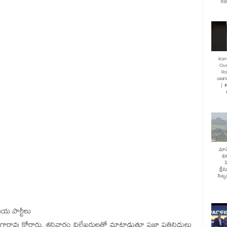
రికా
Kam
Ove
Ra
akshi
| 
మానే
చి
హ
క్షే
సిబ్
ీయ పార్టీలు
ారావు కోరారు. శనివారం విలేఖరులతో మాట్లాడుతూ ప్రజా ప్రతినిధులు