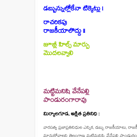
డబ్బున్నుల్లోకేనా టిక్కెట్లు !
రాచరికపు
రాజకీయాలొద్దు !!
జూబ్లీ హిల్స్ మార్పు
మొదలవ్వాలి
మట్టిమనిషి వేనేపల్లి
పాండురంగారావు
మిర్యాలగూడ, అక్షిత ప్రతినిధి :
వారసత్వ ప్రజాప్రతినిధుల ఎన్నిక, డబ్బు రాజకీయాలు, రాజక
మానుకోవాలని తెలంగాణ మట్టిమనిషి వేనేపల్లి పాండురంగ