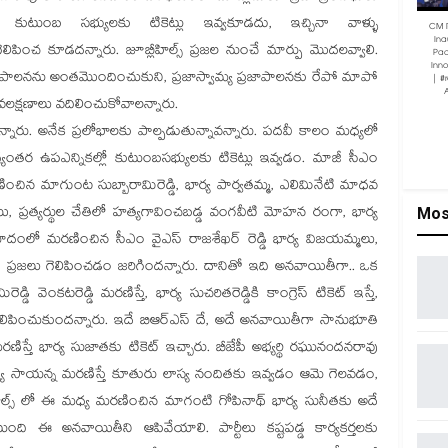
ుటుంబ సభ్యులకు టికెట్లు ఇవ్వకూడదు, ఇచ్చినా వాళ్ళు
CM 
Ina
ు గెలిపించ కూడదన్నారు. జూబ్లీహిల్స్ ప్రజల నుంచే మార్పు మొదలవ్వాలి.
Pac
Inn
ల పాలనను అంతమొందించుకుని, ప్రజాస్వామ్య ప్రజాపాలనకు రేపో మాపో
| #
అవలక్షణాలు వదిలించుకోవాలన్నారు.
న్నారు. అనేక ప్రలోభాలకు పాల్పడుతున్నావన్నారు. పదవీ కాలం మధ్యలో
్యంతర ఉపఎన్నికల్లో కుటుంబసభ్యులకు టికెట్లు ఇవ్వడం. మాజీ సీఎం
ంచిన మాగుంట సుబ్బారామిరెడ్డి, భార్య పార్వతమ్మ, ఎలిమినేటి మాధవ
యి, ప్రత్యర్థుల చేతిలో హత్యగావించబడ్డ వంగవీటి మోహన రంగా, భార్య
Mos
్రమాదంలో మరణించిన సీఎం వైఎస్ రాజశేఖర్ రెడ్డి భార్య విజయమ్మలు,
్వడం ప్రజలు గెలిపించడం జరిగిందన్నారు. దానితో ఇది అనవాయితీగా.. ఒక
డి వెంకటరెడ్డి మరణిస్తే, భార్య సుచరితరెడ్డికి కాంగ్రెస్ టికెట్ ఇస్తే,
టి గెలిపించుకుందన్నారు. ఇదే బిఆర్ఎస్ దే, అదే అనవాయితీగా సానుభూతి
మరణిస్తే భార్య సుజాతకు టికెట్ ఇచ్చారు. బీజేపీ అభ్యర్థి రఘునoదనరావు
ల్యే సాయన్న మరణిస్తే కూతురు లాస్య నందితకు ఇవ్వడం ఆమె గెలవడం,
ల్స్ లో ఈ మధ్య మరణించిన మాగంటి గోపినాథ్ భార్య సునీతకు అదే
ుంది ఈ అనవాయితీని ఆపివేయాలి. పార్టీలు కష్టపడ్డ కార్యకర్తలకు