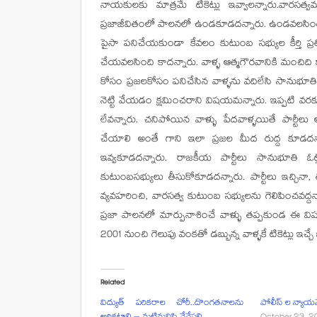
నాయకులకు మాత్రమే టికెట్లు ఇవ్వాలన్నారు.వారసత్
ప్రజాజీవితంలో పాలనలో ఉండకూడదన్నారు. ఉండవలసిందల్ల
పైసా పనిచేయకుండా కేవలం కుటుంబ సభ్యుల కీర్తి ప్రతి
చేయవలసింది కాదన్నారు. వాళ్ళ ఆత్మగౌరవానికి మంచిది కాద
కోసం ప్రజలకోసం పనిచేసిన వాళ్ళను వదిలేసి సానుభూతి కక
నెట్టి వేయడం క్షమించరాని విషయమన్నారు. ఇప్పటి వరకు
లేవన్నారు. చనిపోయిన వాళ్ళు పేదవాళ్ళయితే పార్టీలు
చేయాలి అంతే గాని ఇలా ప్రజల మీద రుద్ద కూడదన్
ఇవ్వకూడదన్నారు. రాజకీయ పార్టీలు సానుభూతి ఓట్
కుటుంబసభ్యులు తీసుకోకూడదన్నారు. పార్టీలు ఇచ్చినా, త
వ్యవహరించి, వారసత్వ కుటుంబ సభ్యులను గెలిపించవద్దన్నార
ప్రజా పాలనలో మార్పునాశించే వాళ్ళు తప్పకుండ ఈ విష
2001 నుంచి గెలుపు వంకతో డబ్బున్న వాళ్ళకే టికెట్లు ఇచ్చ
Related
విద్యుత్ పరికరాల చోరీ..దొంగతనాలను
పోలీస్ ల న్యాయమ