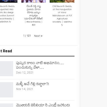
Revanth Reddy
రేవంత్ రెడ్డి రాష్ట్ర
CM Revanth Reddy
ugurated Asia
ప్రజలను మోసం
at the inauguration
ific Bio design
చేసాడు..ఖమ్మం
of Vana
ovation Summit
కార్యకర్తల
Mahotsavam at PJT
revanthreddy |
సమావేశంలో కేటీఆర్
Agricultural
AKSHITHA TV
| #revanthreddy |
University | akshitha
#ktr
tv
1
/
121
Next
»
t Read
పుష్కర కాలం నాటి అభిమానం…
పంచుకున్న వేళా…
Dec 12, 2021
మళ్ళీ అవే గిల్లి కజ్జాలా?!
Nov 14, 2021
మొత్తానికి జెనీలియా రీ ఎంట్రీ ఇస్తోంది!