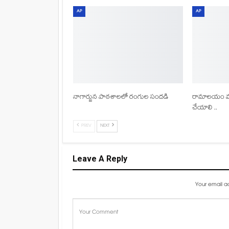
AP
AP
నాగార్జున పాఠశాలలో రంగుల సందడి
రామాలయం వద్ద
చేయాలి ..
PREV
NEXT
Leave A Reply
Your email ad