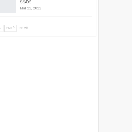
కదలిక
Mar 22, 2022
V
NEXT
1 of 761