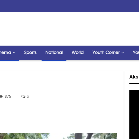
nema
Sports
National
World
Youth Corner
Yo
Aks
375
0