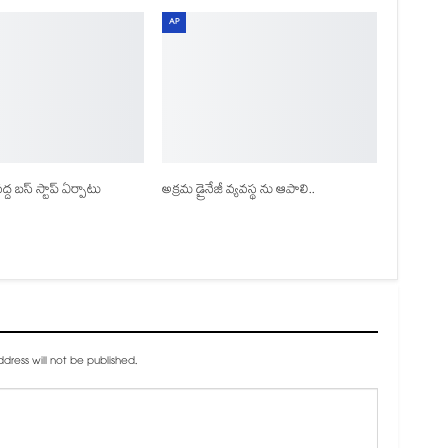
AP
 బస్ స్టాప్ ఏర్పాటు
అక్రమ డ్రైనేజీ వ్యవస్థ ను ఆపాలి..
dress will not be published.