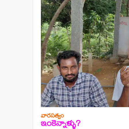
వారసత్వo
ఇంకెన్నాళ్ళు?