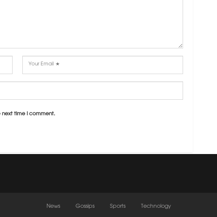
e next time I comment.
News
Gossips
Sports
Technology