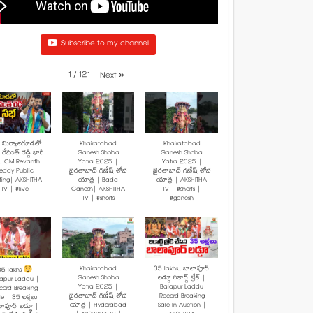
Subscribe to my channel
1
/
121
Next
»
: మిర్యాలగూడలో
Khairatabad
Khairatabad
రేవంత్ రెడ్డి భారీ
Ganesh Shoba
Ganesh Shoba
! CM Revanth
Yatra 2025 |
Yatra 2025 |
eddy Public
ఖైరతాబాద్ గణేష్ శోభ
ఖైరతాబాద్ గణేష్ శోభ
ting| AKSHITHA
యాత్ర | Bada
యాత్ర | AKSHITHA
TV | #live
Ganesh| AKSHITHA
TV | #shorts |
TV | #shorts
#ganesh
Khairatabad
35 lakhs.. బాలాపూర్
35 lakhs
Ganesh Shoba
లడ్డూ రికార్డ్ బ్రేక్ |
lapur Laddu |
Yatra 2025 |
Balapur Laddu
cord Breaking
ఖైరతాబాద్ గణేష్ శోభ
Record Breaking
le | 35 లక్షలు
యాత్ర | Hyderabad
Sale In Auction |
ాపూర్ లడ్డూ |