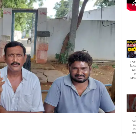
LIVE
సీఎం 
సభ.
R
Mee
Ba
Re
Sa
బాల