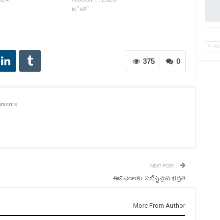
024
February 11, 2023
In "AP"
PRE
375
0
mments
NEXT POST
ఈవిఎంలకు పటిష్టమైన భద్రత
More From Author