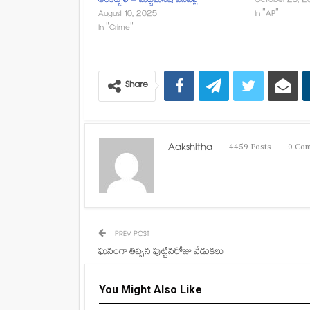
అరికట్టాలి – మట్టిమనిషి వేనేపల్లి
October 23, 2
August 10, 2025
In "AP"
In "Crime"
Share
Aakshitha
4459 Posts
0 Co
PREV POST
ఘనంగా తిప్పన పుట్టినరోజు వేడుకలు
You Might Also Like