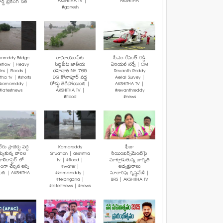
| AKSHITHA TV |
AKSHITHA
ర్డ్ బ్రేకింగ్ సేల్
#ganesh
areddy Bridge
రామాయంపేట
సీఎం రేవంత్ రెడ్డి
rflow | Heavy
సిద్దిపేట జాతీయ
ఏరియల్ సర్వే | CM
ins | Floods |
రహదారి NH 765
Revanth Reddy
tha tv | #shorts
DG కోనాపూర్ వద్ద
Aerial Survey |
#kamareddy |
రోడ్డు తెగిపోయింది |
AKSHITHA TV |
#latestnews
AKSHITHA TV |
#revanthreddy
#flood
#news
రు ప్రాజెక్టు వద్ద
Kamareddy
ఫీజు
క్కుకున్న వారిని
Situation | akshitha
రీయింబర్స్‌మెంట్‌పై
ెలికాప్టర్ లో
tv | #flood |
మాట్లాడుతున్న జాగృతి
మంగా చేర్చిన ఆర్మీ
#water |
అధ్యక్షురాలు
బంది | AKSHITHA
#kamareddy |
సూరారపు కృష్ణవేణి |
#telangana |
BRS | AKSHITHA TV
#latestnews | #news