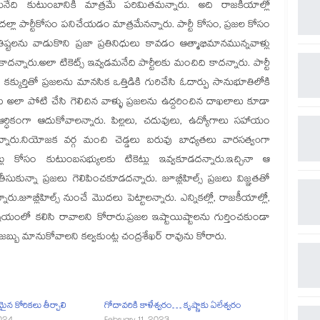
వమనేది కుటుంబానికి మాత్రమే పరిమితమన్నారు. అది రాజకీయాల్లో
ా పార్టీకోసం పనిచేయడం మాత్రమేనన్నారు. పార్టీ కోసం, ప్రజల కోసం
ష్టలను వాడుకొని ప్రజా ప్రతినిధులు కావడం ఆత్మాభిమానమున్నవాళ్లు
న్నారు.అలా టికెట్స్ ఇవ్వడమనేది పార్టీలకు మంచిది కాదన్నారు. పార్టీ
్కుర్తితో ప్రజలను మానసిక ఒత్తిడికి గురిచేసి ఓదార్పు సానుభూతిలోకి
 అలా పోటి చేసి గెలిచిన వాళ్ళు ప్రజలను ఉద్దరించిన దాఖలాలు కూడా
 ఆర్ధికంగా ఆదుకోవాలన్నారు. పిల్లలు, చదువులు, ఉద్యోగాలు సహాయం
నారు.నియోజక వర్గ మంచి చెడ్డలు బరువు బాధ్యతలు వారసత్వoగా
ల కోసం కుటుంబసభ్యులకు టికెట్లు ఇవ్వకూడదన్నారు.ఇచ్చినా ఆ
ీసుకున్నా ప్రజలు గెలిపించకూడదన్నారు. జూబ్లీహిల్స్ ప్రజలు విజ్ఞతతో
ు.జూబ్లీహిల్స్ నుంచే మొదలు పెట్టాలన్నారు. ఎన్నికల్లో, రాజకీయాల్లో,
యంలో కలిసి రావాలని కోరారు.ప్రజల ఇష్టాయిష్టాలను గుర్తించకుండా
ే జబ్బు మానుకోవాలని కల్వకుoట్ల చంద్రశేఖర్ రావును కోరారు.
ైన కోరికలు తీర్చాలి
గోదావరికి కాళేశ్వరం… కృష్ణాకు ఏలేశ్వరం