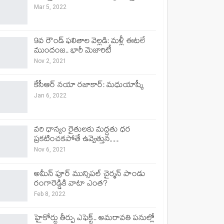
Mar 5, 2022
9వ రౌండ్ ఫలితాల వెల్లడి: మళ్లీ ఈటలే
ముందంజ.. భారీ మెజారిటీ
Nov 2, 2021
కేసీఆర్ నయా రజాకార్: మధుయాష్కీ
Jan 6, 2022
వరి ధాన్యం రైతులకు మద్దతు ధర
ప్రకటించకపోతే ఉవ్వెత్తున…
Nov 6, 2021
అమీన్ పూర్ మున్సిపల్ చైర్మన్ పాండు
రంగారెడ్డికి వాటా ఎంత?
Feb 8, 2022
హైకోర్టు తీర్పు ఎఫెక్ట్.. అమరావతి పనుల్లో