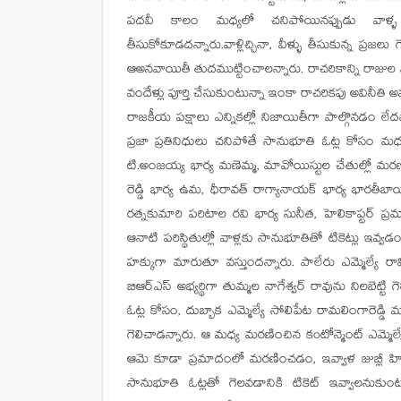
పదవీ కాలం మధ్యలో చనిపోయినప్పుడు వాళ్ళ క
తీసుకోకూడదన్నారు.వాళ్లిచ్చినా, వీళ్ళు తీసుకున్న ప్రజల
ఆఅనవాయితీ తుదముట్టించాలన్నారు. రాచరికాన్ని రాజు
వందేళ్లు పూర్తి చేసుకుంటున్నా ఇంకా రాచరికపు అవినీతి 
రాజకీయ పక్షాలు ఎన్నికల్లో నిజాయితీగా పాల్గొనడం లేద
ప్రజా ప్రతినిధులు చనిపోతే సానుభూతి ఓట్ల కోసం మధ
టి.అంజయ్య భార్య మణెమ్మ, మావోయిస్టుల చేతుల్లో మరణి
రెడ్డి భార్య ఉమ, ధీరావత్ రాగ్యానాయక్ భార్య భారతీబా
రత్నకుమారి పరిటాల రవి భార్య సునీత, హెలికాప్టర్ ప
ఆనాటి పరిస్థితుల్లో వాళ్లకు సానుభూతితో టికెట్లు ఇవ
హక్కుగా మారుతూ వస్తుందన్నారు. పాలేరు ఎమ్మెల్యే రామిరెడ్
బిఆర్ఎస్ అభ్యర్థిగా తుమ్మల నాగేశ్వర్ రావును నిలబెట్
ఓట్ల కోసం, దుబ్బాక ఎమ్మెల్యే సోలిపేట రామలింగారెడ్డి 
గెలిచాడన్నారు. ఆ మధ్య మరణించిన కoటోన్మెంట్ ఎమ్మె
ఆమె కూడా ప్రమాదంలో మరణించడం, ఇవ్వాళ జుబ్లీ హి
సానుభూతి ఓట్లతో గెలవడానికి టికెట్ ఇవ్వాలనుకుంట