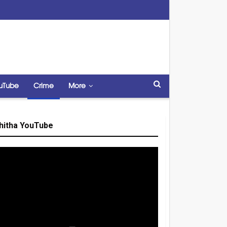
uTube
Crime
More
hitha YouTube