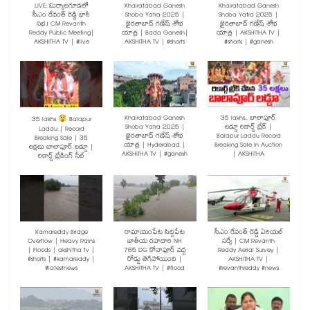
LIVE: మిర్యాలగూడలో
Khairatabad Ganesh
Khairatabad Ganesh
సీఎం రేవంత్ రెడ్డి భారీ
Shoba Yatra 2025 |
Shoba Yatra 2025 |
సభ.! CM Revanth
ఖైరతాబాద్ గణేష్ శోభ
ఖైరతాబాద్ గణేష్ శోభ
Reddy Public Meeting|
యాత్ర | Bada Ganesh|
యాత్ర | AKSHITHA TV |
AKSHITHA TV | #live
AKSHITHA TV | #shorts
#shorts | #ganesh
Khairatabad Ganesh
35 lakhs.. బాలాపూర్
35 lakhs
Balapur
Shoba Yatra 2025 |
లడ్డూ రికార్డ్ బ్రేక్ |
Laddu | Record
ఖైరతాబాద్ గణేష్ శోభ
Balapur Laddu Record
Breaking Sale | 35
యాత్ర | Hyderabad |
Breaking Sale In Auction
లక్షలు బాలాపూర్ లడ్డూ |
AKSHITHA TV | #ganesh
| AKSHITHA
రికార్డ్ బ్రేకింగ్ సేల్
Kamareddy Bridge
రామాయంపేట సిద్దిపేట
సీఎం రేవంత్ రెడ్డి ఏరియల్
Overflow | Heavy Rains
జాతీయ రహదారి NH
సర్వే | CM Revanth
| Floods | akshitha tv |
765 DG కోనాపూర్ వద్ద
Reddy Aerial Survey |
#shorts | #kamareddy |
రోడ్డు తెగిపోయింది |
AKSHITHA TV |
#latestnews
AKSHITHA TV | #flood
#revanthreddy #news