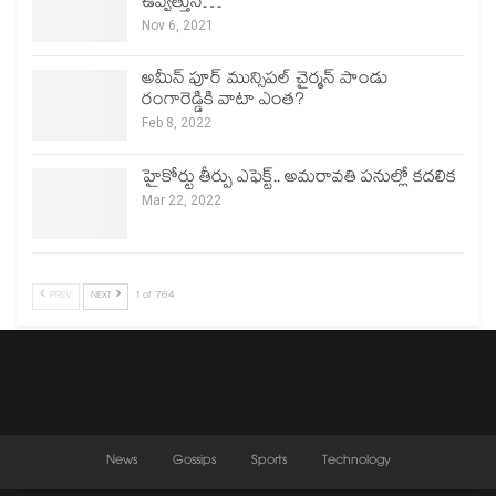
ఉవ్వెత్తున…
Nov 6, 2021
అమీన్ పూర్ మున్సిపల్ చైర్మన్ పాండు
రంగారెడ్డికి వాటా ఎంత?
Feb 8, 2022
హైకోర్టు తీర్పు ఎఫెక్ట్.. అమరావతి పనుల్లో కదలిక
Mar 22, 2022
PREV
NEXT
1 of 764
News
Gossips
Sports
Technology