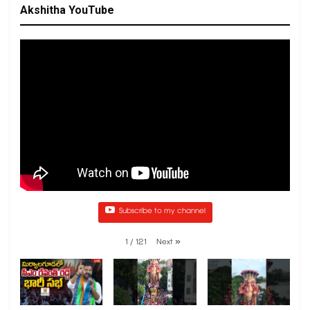
Akshitha YouTube
Subscribe to my channel
1
/
121
Next
»