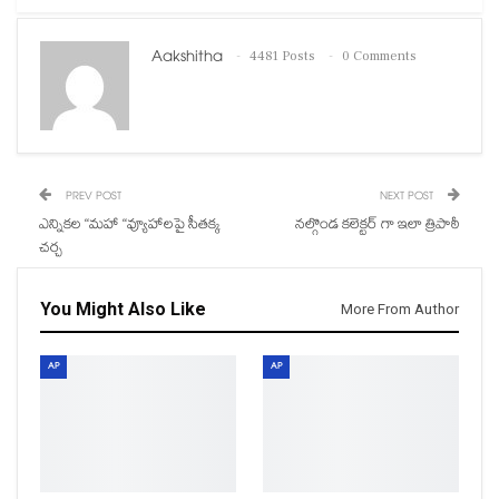
Aakshitha
4481 Posts
0 Comments
PREV POST
NEXT POST
ఎన్నికల “మహా “వ్యూహాలపై సీతక్క
నల్గొండ కలెక్టర్ గా ఇలా త్రిపాఠీ
చర్చ
You Might Also Like
More From Author
AP
AP