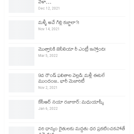
వేళా…
Dec 12, 2021
మళ్ళీ అవే గిల్లి కజ్జాలా?!
Nov 14, 2021
మొత్తానికి జెనీలియా రీ ఎంట్రీ ఇస్తోంది!
Mar 5, 2022
9వ రౌండ్ ఫలితాల వెల్లడి: మళ్లీ ఈటలే
ముందంజ.. భారీ మెజారిటీ
Nov 2, 2021
కేసీఆర్ నయా రజాకార్: మధుయాష్కీ
Jan 6, 2022
వరి ధాన్యం రైతులకు మద్దతు ధర ప్రకటించకపోతే