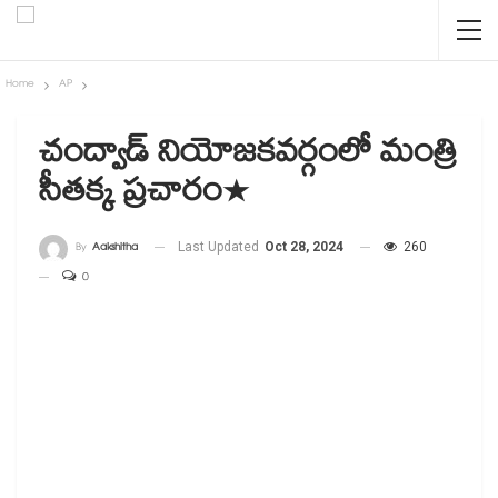
Home
AP
చంద్వాడ్ నియోజ‌క‌వ‌ర్గంలో మంత్రి
సీత‌క్క ప్ర‌చారం*
By
Aakshitha
Last Updated
Oct 28, 2024
260
0