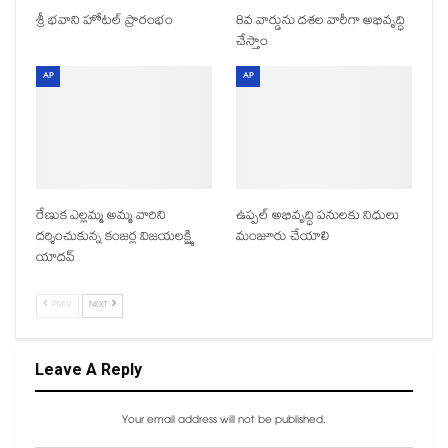
శ్రీ భవాని హోటల్ ప్రారంభం
8వ వార్డును దశల వారీగా అభివృద్ధి
చేస్తాం
AP
AP
రేణుక ఎల్లమ్మ అమ్మ వారిని
ఉప్పల్ అభివృద్ధి పనులకు నిధులు
దర్శించుకున్న కంజర్ల విజయలక్ష్మి
మంజూరు చేయాలి
యాదవ్
PREV
NEXT
Leave A Reply
Your email address will not be published.