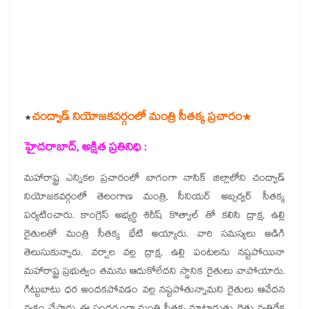
చంద్వాడ్ నియోజ‌క‌వ‌ర్గంలో మంత్రి సీత‌క్క ప్ర‌చారం*
*
హైదరాబాద్, అక్షిత ప్రతినిధి :
మ‌హారాష్ట్ర ఎన్నిక‌ల ప్ర‌చారంలో బాగంగా నాసిక్ జిల్లాలోని చంద్వాడ్
నియోజ‌క‌వ‌ర్గంలో తెలంగాణ మంత్రి, సీనియ‌ర్ అబ్సర్వ‌ర్ సీత‌క్క
ప‌ర్య‌టించారు. కాంగ్రెస్ అభ్యర్ధి శిరీష్ కొత్వాల్ తో క‌లిసి ద్రాక్ష‌, ఉల్లి
రైతుల‌తో మంత్రి సీత‌క్క భేటి అయ్యారు. వారి స‌మ‌స్య‌లు అడిగి
తెలుసుకున్నారు. వ‌ర్షాల వ‌ల్ల ద్రాక్ష‌, ఉల్లి పంటలను న‌ష్ట‌పోయినా
మ‌హారాష్ట్ర ప్ర‌భుత్వం త‌మ‌ను ఆదుకోలేద‌ని స్థానిక రైతులు వాపోయారు.
గిట్టుబాటు ధ‌ర అంద‌క‌పోవ‌డం వ‌ల్ల న‌ష్ట‌పోతున్నామ‌ని రైతులు ఆవేద‌న