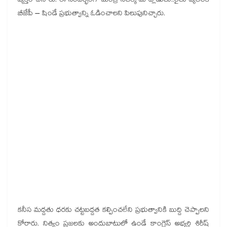
వ్య‌క్తం చేసారు. ఈ సంద‌ర్భంగా మంత్రి సీత‌క్క మాట్లాడుతు..రైతు వ్య‌తిరేక
బీజేపీ – షిండే ప్ర‌భుత్వాన్ని ఓడించాల‌ని పిలుపునిచ్చారు.
క‌నీస మ‌ద్ద‌తు ధ‌ర‌కు చ‌ట్ట‌బ‌ద్ద‌త క‌ల్పించ‌లేని ప్ర‌భుత్వానికి బుద్ది చెప్పాల‌ని
కోరారు. నిత్యం ప్ర‌జ‌ల‌కు అందుబాటులో ఉండే కాంగ్రెస్ అభ్యర్ధి శిరీష్