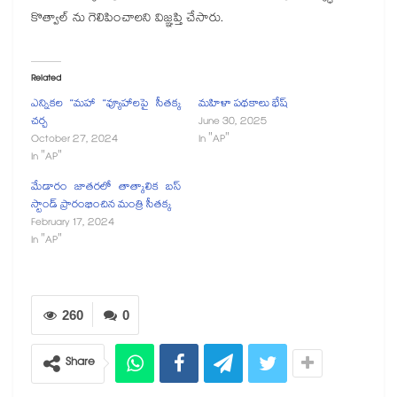
కొత్వాల్ ను గెలిపించాల‌ని విజ్ఞప్తి చేసారు.
Related
ఎన్నికల “మహా “వ్యూహాలపై సీతక్క
మహిళా పథకాలు భేష్
చర్చ
June 30, 2025
October 27, 2024
In "AP"
In "AP"
మేడారం జాతరలో తాత్కాలిక బస్
స్టాండ్ ప్రారంభించిన మంత్రి సీతక్క
February 17, 2024
In "AP"
260
0
Share