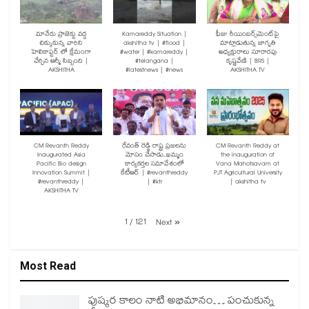
మానేరు ప్రాజెక్టు వద్ద
Kamareddy Situation |
ఫీజు రీయింబర్స్‌మెంట్‌పై
చిక్కుకున్న వారిని
akshitha tv | #flood |
మాట్లాడుతున్న జాగృతి
హెలికాప్టర్ లో క్షేమంగా
#water | #kamareddy |
అధ్యక్షురాలు సూరారపు
చేర్చిన ఆర్మీ సిబ్బంది |
#telangana |
కృష్ణవేణి | BRS |
AKSHITHA
#latestnews | #news
AKSHITHA TV
CM Revanth Reddy
రేవంత్ రెడ్డి రాష్ట్ర ప్రజలను
CM Revanth Reddy at
Inaugurated Asia
మోసం చేసాడు..ఖమ్మం
the inauguration of
Pacific Bio design
కార్యకర్తల సమావేశంలో
Vana Mahotsavam at
Innovation Summit |
కేటీఆర్ | #revanthreddy
PJT Agricultural University
#revanthreddy |
| #ktr
| akshitha tv
AKSHITHA TV
1
/
121
Next
»
Most Read
పుష్కర కాలం నాటి అభిమానం… పంచుకున్న