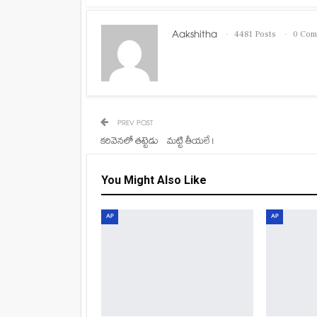
Aakshitha
4481 Posts
0 Com
PREV POST
కరివెనలో తట్టెడు మట్టి తీయలే !
You Might Also Like
AP
AP