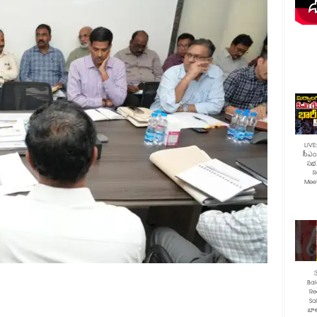
LIVE
సీఎం 
సభ.
R
Mee
Ba
Re
Sa
బాల