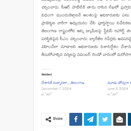
చర్చించారు. సీఆర్ పాటిల్‌‌కి తాను రాసిన లేఖలో ప్రస
విధంగా ముందుకెళ్లాలనే అంశంపై అధికారులకు పలు స
ప్రాజెక్టుల వారీగా అధ్యయనం చేసి పూర్తిస్థాయి నివే
తెలంగాణ రాష్ట్రంలోని అన్ని డ్యామ్‌లపై స్టేటస్ రిపోర్
పరిస్థితిపైన సీఎం చర్చించారు. బ్యారేజీల రిపేర్లకు అ
వహించేలా చూడాలని అధికారులకు దిశానిర్దేశం చేశారు.
తీసుకోవాల్సిన చర్యలపై నవంబర్ రెండో వారంలో మరోసారి స
Related
దేశానికే చుక్కానిలా…తెలంగాణ
మూడు జోన్లుగా 
December 7, 2024
June 3, 2024
In "AP"
In "AP"
Share