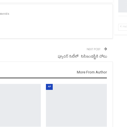
ments
PRE
NEXT POST
ప్యూచర్‌ సిటీలో సినీఇండస్ట్రీకి చోటు
More From Author
AP