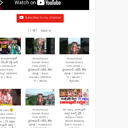
Subscribe to my channel
1
/
121
Next
»
: మిర్యాలగూడలో
Khairatabad
Khairatabad
రేవంత్ రెడ్డి భారీ
Ganesh Shoba
Ganesh Shoba
! CM Revanth
Yatra 2025 |
Yatra 2025 |
eddy Public
ఖైరతాబాద్ గణేష్ శోభ
ఖైరతాబాద్ గణేష్ శోభ
ting| AKSHITHA
యాత్ర | Bada
యాత్ర | AKSHITHA
TV | #live
Ganesh| AKSHITHA
TV | #shorts |
TV | #shorts
#ganesh
Khairatabad
35 lakhs.. బాలాపూర్
35 lakhs
Ganesh Shoba
లడ్డూ రికార్డ్ బ్రేక్ |
lapur Laddu |
Yatra 2025 |
Balapur Laddu
cord Breaking
ఖైరతాబాద్ గణేష్ శోభ
Record Breaking
le | 35 లక్షలు
యాత్ర | Hyderabad
Sale In Auction |
ాపూర్ లడ్డూ |