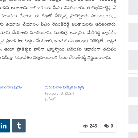
్తావించిన అంశాలను అధికారులకు సీఎం వివరించారు. తుమ్మిడిహట్టిపై ఏ
ూచనలు చేశారు. ఈ లేఖలో పేర్కొన్న ప్రాజెక్టులకు సంబంధించి…
దికలను తయారు చేయాలని సీఎం రేవంత్‌రెడ్డి అధికారులను ఆదేశించారు.
ట్ తయారు చేయాలని సూచించారు. సుందిళ్ల, అన్నారం, మేడిగడ్డ బ్యారేజీల
వసరమైన ప్రణాళికలు సిద్ధం చేయాలని, ఇందుకు సంబంధిత ఏజెన్సీలే బాధ్యత
 ఆయా ప్రాజెక్టుల వారీగా పూర్తిస్థాయి నివేదికల ఆధారంగా తదుపరి
మీక్షా సమావేశం నిర్వహించాలని సీఎం రేవంత్‌రెడ్డి నిర్ణయించారు.
తెలంగాణ ప్రగతి
గురుకులాల పటిష్ఠతకు కృషి
February 18, 2024
In "AP"
245
0