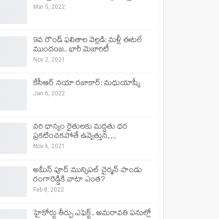
Mar 5, 2022
9వ రౌండ్ ఫలితాల వెల్లడి: మళ్లీ ఈటలే
ముందంజ.. భారీ మెజారిటీ
Nov 2, 2021
కేసీఆర్ నయా రజాకార్: మధుయాష్కీ
Jan 6, 2022
వరి ధాన్యం రైతులకు మద్దతు ధర
ప్రకటించకపోతే ఉవ్వెత్తున…
Nov 6, 2021
అమీన్ పూర్ మున్సిపల్ చైర్మన్ పాండు
రంగారెడ్డికి వాటా ఎంత?
Feb 8, 2022
హైకోర్టు తీర్పు ఎఫెక్ట్.. అమరావతి పనుల్లో