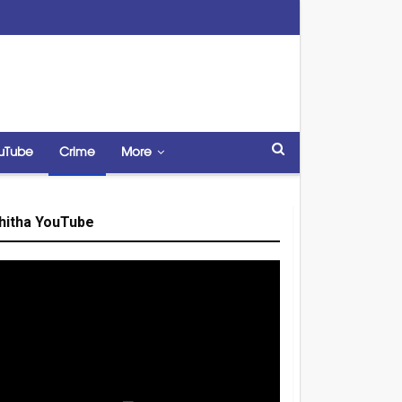
uTube
Crime
More
hitha YouTube