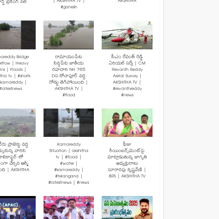
| AKSHITHA TV |
AKSHITHA
ర్డ్ బ్రేకింగ్ సేల్
#ganesh
areddy Bridge
రామాయంపేట
సీఎం రేవంత్ రెడ్డి
rflow | Heavy
సిద్దిపేట జాతీయ
ఏరియల్ సర్వే | CM
ins | Floods |
రహదారి NH 765
Revanth Reddy
tha tv | #shorts
DG కోనాపూర్ వద్ద
Aerial Survey |
#kamareddy |
రోడ్డు తెగిపోయింది |
AKSHITHA TV |
#latestnews
AKSHITHA TV |
#revanthreddy
#flood
#news
రు ప్రాజెక్టు వద్ద
Kamareddy
ఫీజు
క్కుకున్న వారిని
Situation | akshitha
రీయింబర్స్‌మెంట్‌పై
ెలికాప్టర్ లో
tv | #flood |
మాట్లాడుతున్న జాగృతి
మంగా చేర్చిన ఆర్మీ
#water |
అధ్యక్షురాలు
బంది | AKSHITHA
#kamareddy |
సూరారపు కృష్ణవేణి |
#telangana |
BRS | AKSHITHA TV
#latestnews | #news