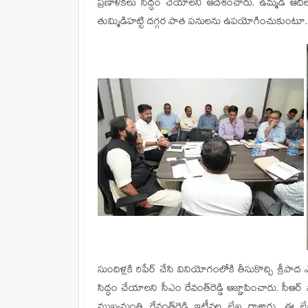
ప్రణాళికలు సిద్ధం చేయాలని ఆదేశించారు. ఉమ్మడి ఆదిలా
తుమ్మిడిహట్టి దగ్గర పాత పనులను ఉపయోగించుకుంట
సుందిళ్లకి రిపేర్ చేసి వినియోగంలోకి తీసుకొచ్చి శ్రీపా
సిద్ధం చేయాలని సీఎం రేవంత్‌రెడ్డి ఆజ్ఞాపించారు. సీఆర్ ప
ముఖ్యమంత్రి రేవంత్‌‌రెడ్డి ఇటీవల లేఖ రాశారు. ఈ 