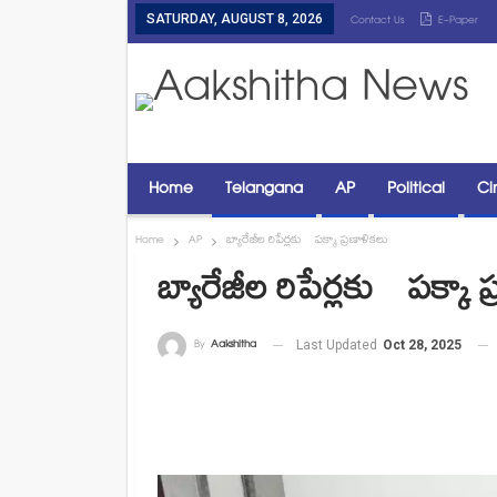
SATURDAY, AUGUST 8, 2026
Contact Us
E-Paper
Home
Telangana
AP
Political
Ci
Home
AP
బ్యారేజీల రిపేర్లకు పక్కా ప్రణాళికలు
బ్యారేజీల రిపేర్లకు పక్కా 
By
Aakshitha
Last Updated
Oct 28, 2025