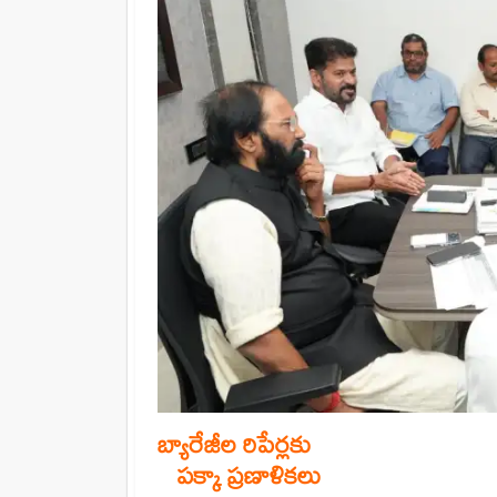
బ్యారేజీల రిపేర్లకు
పక్కా ప్రణాళికలు