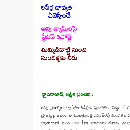
రిపేర్ల బాధ్యత
ఏజెన్సీలదే
అన్ని డ్యామ్‌లపై
స్టేటస్ రిపోర్ట్
తుమ్మిడిహట్టి నుంచి
సుందిళ్లకు నీరు
హైదరాబాద్, అక్షిత ప్రతినిధి :
అన్ని ప్రాజెక్టుల బ్యారేజీల రిపేర్లకు ప్రణాళికలు సిద్ధం 
ప్రాజెక్టుపై తెలంగాణ ముఖ్యమంత్రి రేవంత్‌రెడ్డి మంగళ
అధికారులకి సీఎం పలు కీలక సూచనలు చేశారు. తుమ్మి