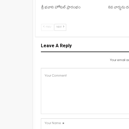
శ్రీ భవాని హోటల్ ప్రారంభం
8వ వార్డును దశ
PREV
NEXT
Leave A Reply
Your email ad