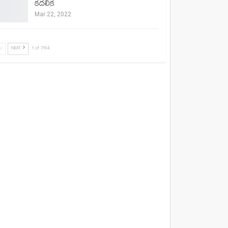
కదలిక
Mar 22, 2022
V
NEXT
1 of 764