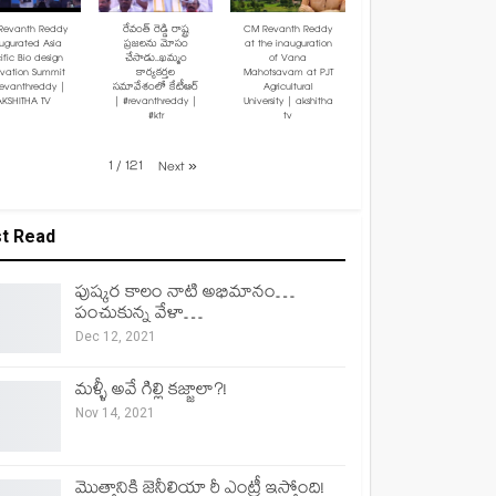
Revanth Reddy
రేవంత్ రెడ్డి రాష్ట్ర
CM Revanth Reddy
ugurated Asia
ప్రజలను మోసం
at the inauguration
ific Bio design
చేసాడు..ఖమ్మం
of Vana
ovation Summit
కార్యకర్తల
Mahotsavam at PJT
revanthreddy |
సమావేశంలో కేటీఆర్
Agricultural
AKSHITHA TV
| #revanthreddy |
University | akshitha
#ktr
tv
1
/
121
Next
»
t Read
పుష్కర కాలం నాటి అభిమానం…
పంచుకున్న వేళా…
Dec 12, 2021
మళ్ళీ అవే గిల్లి కజ్జాలా?!
Nov 14, 2021
మొత్తానికి జెనీలియా రీ ఎంట్రీ ఇస్తోంది!