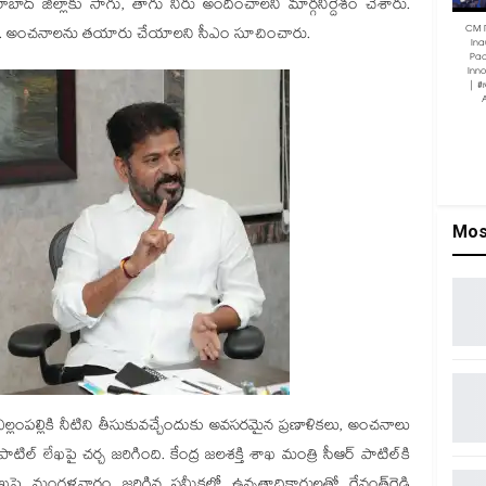
బాద్ జిల్లాకు సాగు, తాగు నీరు అందించాలని మార్గనిర్దేశం చేశారు.
CM 
ూ.. అంచనాలను తయారు చేయాలని సీఎం సూచించారు.
Ina
Pac
Inn
| #
Mos
ద ఎల్లంపల్లికి నీటిని తీసుకువచ్చేందుకు అవసరమైన ప్రణాళికలు, అంచనాలు
ాటిల్‌ లేఖపై చర్చ జరిగింది. కేంద్ర జలశక్తి శాఖ మంత్రి సీఆర్ పాటిల్‌కి
లేఖపై మంగళవారం జరిగిన సమీక్షలో ఉన్నతాధికారులతో రేవంత్‌రెడ్డి