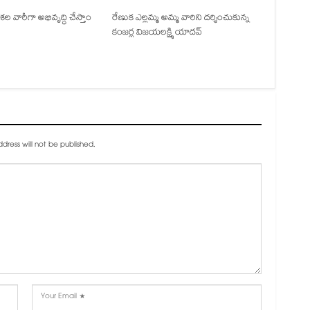
ల వారీగా అభివృద్ధి చేస్తాం
రేణుక ఎల్లమ్మ అమ్మ వారిని దర్శించుకున్న
కంజర్ల విజయలక్ష్మి యాదవ్
dress will not be published.