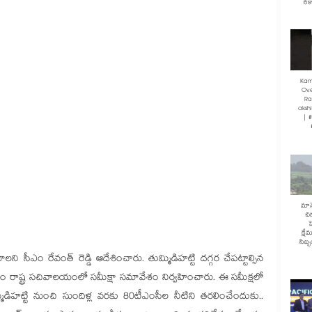
రికా
Kam
Ove
Ra
akshi
| 
మానే
చి
హ
క్షే
సిబ్
చేయాలని సీఎం రేవంత్ రెడ్డి ఆదేశించారు. తుమ్మిడిహట్టి దగ్గర చేపట్టాల్సిన
వారం రాష్ట్ర సచివాలయంలో సమీక్షా సమావేశం నిర్వహించారు. ఈ సమీక్షలో
డిహట్టి నుంచి సుందిళ్ల వరకు 80టీఎంసీల నీటిని తరలించేందుకు..