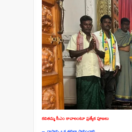
కవితమ్మ సీఎం కావాలంటూ
ప్రత్యేక పూజలు