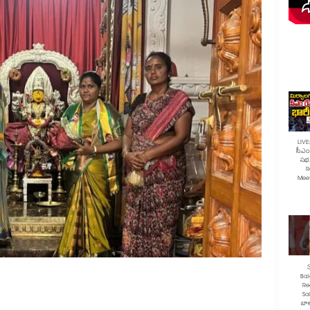
LIVE
సీఎం 
సభ.
R
Mee
Ba
Re
Sa
బాల