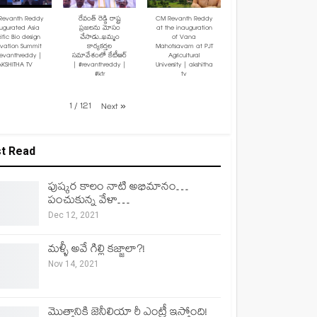
Revanth Reddy
రేవంత్ రెడ్డి రాష్ట్ర
CM Revanth Reddy
ugurated Asia
ప్రజలను మోసం
at the inauguration
ific Bio design
చేసాడు..ఖమ్మం
of Vana
ovation Summit
కార్యకర్తల
Mahotsavam at PJT
revanthreddy |
సమావేశంలో కేటీఆర్
Agricultural
AKSHITHA TV
| #revanthreddy |
University | akshitha
#ktr
tv
1
/
121
Next
»
t Read
పుష్కర కాలం నాటి అభిమానం…
పంచుకున్న వేళా…
Dec 12, 2021
మళ్ళీ అవే గిల్లి కజ్జాలా?!
Nov 14, 2021
మొత్తానికి జెనీలియా రీ ఎంట్రీ ఇస్తోంది!