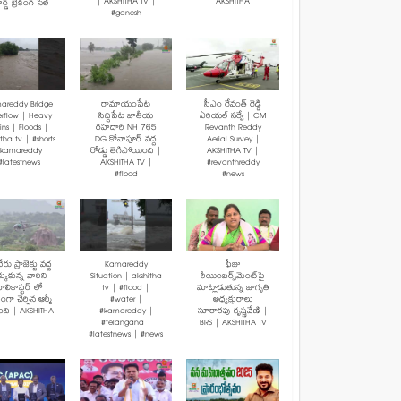
| AKSHITHA TV |
AKSHITHA
ర్డ్ బ్రేకింగ్ సేల్
#ganesh
areddy Bridge
రామాయంపేట
సీఎం రేవంత్ రెడ్డి
rflow | Heavy
సిద్దిపేట జాతీయ
ఏరియల్ సర్వే | CM
ins | Floods |
రహదారి NH 765
Revanth Reddy
tha tv | #shorts
DG కోనాపూర్ వద్ద
Aerial Survey |
#kamareddy |
రోడ్డు తెగిపోయింది |
AKSHITHA TV |
#latestnews
AKSHITHA TV |
#revanthreddy
#flood
#news
రు ప్రాజెక్టు వద్ద
Kamareddy
ఫీజు
క్కుకున్న వారిని
Situation | akshitha
రీయింబర్స్‌మెంట్‌పై
ెలికాప్టర్ లో
tv | #flood |
మాట్లాడుతున్న జాగృతి
మంగా చేర్చిన ఆర్మీ
#water |
అధ్యక్షురాలు
బంది | AKSHITHA
#kamareddy |
సూరారపు కృష్ణవేణి |
#telangana |
BRS | AKSHITHA TV
#latestnews | #news