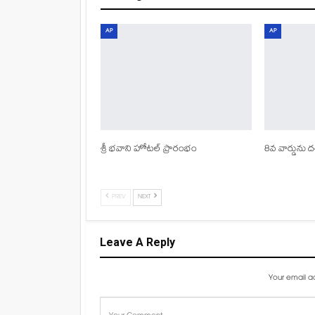
AP
AP
శ్రీ భవాని హోటల్ ప్రారంభం
8వ వార్డును దశ
PREV
NEXT
Leave A Reply
Your email ad