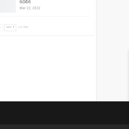
కదలిక
Mar 22, 2022
V
NEXT
1 of 764