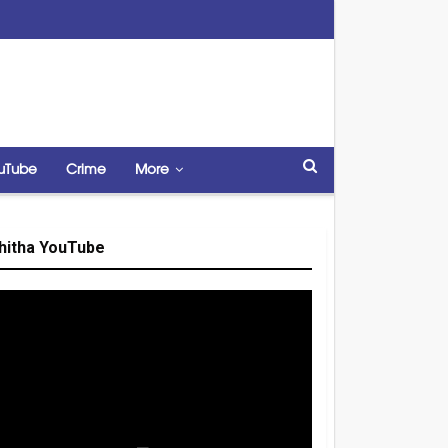
uTube
Crime
More
hitha YouTube