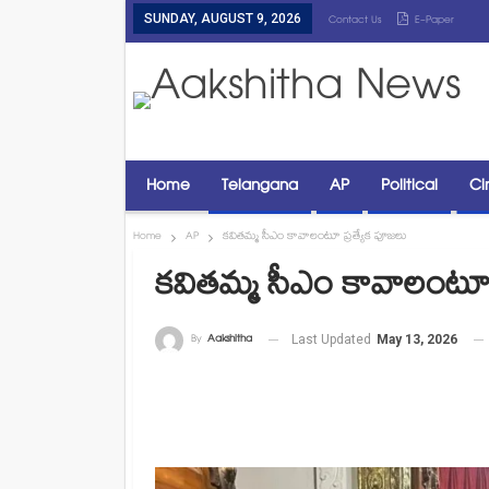
SUNDAY, AUGUST 9, 2026
Contact Us
E-Paper
Home
Telangana
AP
Political
Ci
Home
AP
కవితమ్మ సీఎం కావాలంటూ ప్రత్యేక పూజలు
కవితమ్మ సీఎం కావాలంటూ 
By
Aakshitha
Last Updated
May 13, 2026