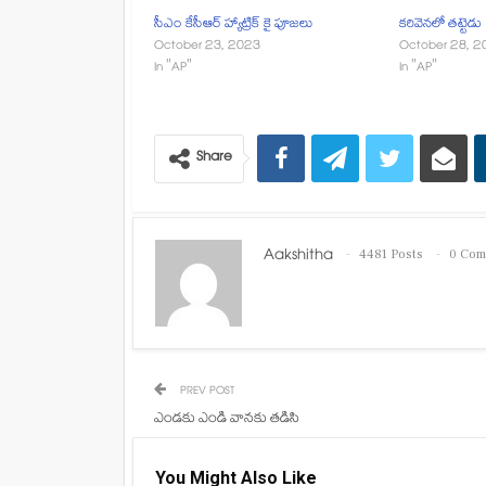
సీఎం కేసీఆర్ హ్యాట్రిక్ కై పూజలు
కరివెనలో తట్టెడు
October 23, 2023
October 28, 2
In "AP"
In "AP"
Share
Aakshitha
4481 Posts
0 Com
PREV POST
ఎండకు ఎండి వానకు తడిసి
You Might Also Like