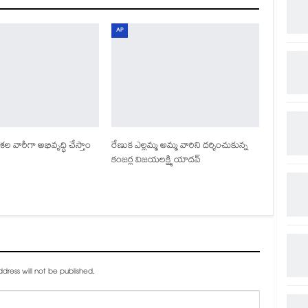
AP
ల వారీగా అభివృద్ధి చేస్తాం
రేణుక ఎల్లమ్మ అమ్మ వారిని దర్శించుకున్న
కంజర్ల విజయలక్ష్మి యాదవ్
dress will not be published.