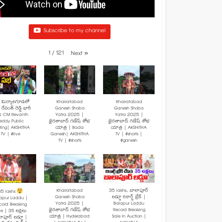
Subscribe to my channel
1
/
121
Next
»
: మిర్యాలగూడలో
Khairatabad
Khairatabad
రేవంత్ రెడ్డి భారీ
Ganesh Shoba
Ganesh Shoba
! CM Revanth
Yatra 2025 |
Yatra 2025 |
eddy Public
ఖైరతాబాద్ గణేష్ శోభ
ఖైరతాబాద్ గణేష్ శోభ
ting| AKSHITHA
యాత్ర | Bada
యాత్ర | AKSHITHA
TV | #live
Ganesh| AKSHITHA
TV | #shorts |
TV | #shorts
#ganesh
Khairatabad
35 lakhs.. బాలాపూర్
35 lakhs
Ganesh Shoba
లడ్డూ రికార్డ్ బ్రేక్ |
lapur Laddu |
Yatra 2025 |
Balapur Laddu
cord Breaking
ఖైరతాబాద్ గణేష్ శోభ
Record Breaking
le | 35 లక్షలు
యాత్ర | Hyderabad
Sale In Auction |
ాపూర్ లడ్డూ |