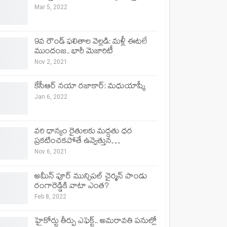
Mar 5, 2022
9వ రౌండ్ ఫలితాల వెల్లడి: మళ్లీ ఈటలే
ముందంజ.. భారీ మెజారిటీ
Nov 2, 2021
కేసీఆర్ నయా రజాకార్: మధుయాష్కీ
Jan 6, 2022
వరి ధాన్యం రైతులకు మద్దతు ధర
ప్రకటించకపోతే ఉవ్వెత్తున…
Nov 6, 2021
అమీన్ పూర్ మున్సిపల్ చైర్మన్ పాండు
రంగారెడ్డికి వాటా ఎంత?
Feb 8, 2022
హైకోర్టు తీర్పు ఎఫెక్ట్.. అమరావతి పనుల్లో