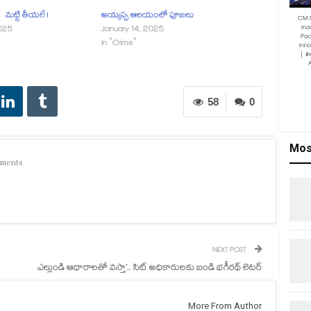
 మట్టి తీయలే !
అయ్యప్ప ఆలయంలో పూజలు
CM 
Ina
025
January 14, 2025
Pac
In "Crime"
Inn
| #
58
0
Mos
ments
NEXT POST
ఎల్లుండి ఆధారాలతో వస్తా’.. సిట్ అధికారులకు బండి భగీరథ్ లెటర్
More From Author