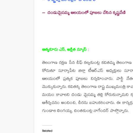
– రాష్ట్రాన్ని ఒక తల్లిలా
పాలించాలి
– దండుమైసమ్మ ఆలయంలో
పూజలు చేసిన కృష్ణవేణి
ఆత్మకూరు ఎస్, అక్షిత న్యూస్
:
తెలంగాణ రక్షణ సేన చీఫ్ కల్వకుంట్ల కవితమ్మ తెలంగాణ రాజ
కోరుతూ సూర్యాపేట జిల్లా టీఆర్ఎస్ అధ్యక్షులు 
ఆలయంలో ప్రత్యక పూజలు నిర్వహించారు. పార్టీ 
మొక్కుకున్నారు. కవితక్క తెలంగాణ రాష్ట్ర ముఖ్యమంత్రి
మయం కావాలని దండు మైసమ్మ తల్లి కోరుకున్నామని కృష
ఆశీర్వచనం అందించి, చీరను బహుకరించారు. ఈ కార్యక
గుండాల లింగయ్య, చింతకుంట్ల నాగేందర్ పాల్గొన్నారు.
Related