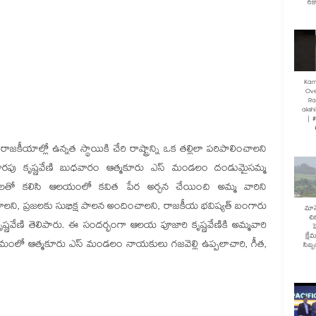
రికా
Kam
Ove
Ra
akshi
| 
కీయాల్లో ఉన్నత స్థాయికి చేరి రాష్ట్రాన్ని ఒక తల్లిలా పరిపాలించాలని
సూరారపు కృష్ణవేణి బుధవారం ఆత్మకూరు ఎస్ మండలం దండుమైసమ్మ
నేతలతో కలిసి ఆలయంలో కవిత పేర అర్చన చేయించి అమ్మ వారిని
 కావాలని, ప్రజలకు సుభిక్ష పాలన అందించాలని, రాజకీయ భవిష్యత్ బంగారు
మానే
చి
్ణవేణి తెలిపారు. ఈ సందర్భంగా ఆలయ పూజారి కృష్ణవేణికి అమ్మవారి
హ
క్షే
్రమంలో ఆత్మకూరు ఎస్ మండలం నాయకులు గజవెల్లి ఉప్పలాచారి, గీత,
సిబ్