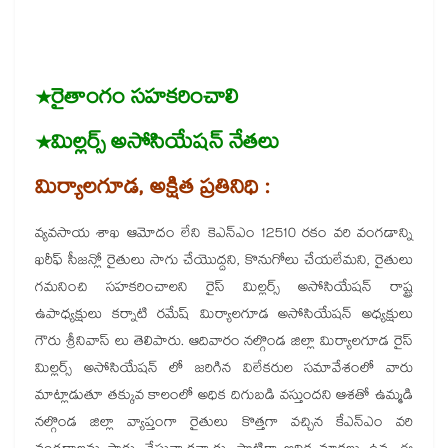
*రైతాంగం సహకరించాలి
*మిల్లర్స్ అసోసియేషన్ నేతలు
మిర్యాలగూడ, అక్షిత ప్రతినిధి :
వ్యవసాయ శాఖ ఆమోదం లేని కెఎన్ఎం 12510 రకం వరి వంగడాన్ని
ఖరీఫ్ సీజన్లో రైతులు సాగు చేయొద్దని, కొనుగోలు చేయలేమని, రైతులు
గమనించి సహకరించాలని రైస్ మిల్లర్స్ అసోసియేషన్ రాష్ట్ర
ఉపాధ్యక్షులు కర్నాటి రమేష్ మిర్యాలగూడ అసోసియేషన్ అధ్యక్షులు
గౌరు శ్రీనివాస్ లు తెలిపారు. ఆదివారం నల్గొండ జిల్లా మిర్యాలగూడ రైస్
మిల్లర్స్ అసోసియేషన్ లో జరిగిన విలేకరుల సమావేశంలో వారు
మాట్లాడుతూ తక్కువ కాలంలో అధిక దిగుబడి వస్తుందని ఆశతో ఉమ్మడి
నల్గొండ జిల్లా వ్యాప్తంగా రైతులు కొత్తగా వచ్చిన కేఎన్ఎం వరి