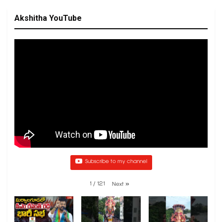
Akshitha YouTube
Subscribe to my channel
1
/
121
Next
»