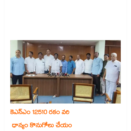
కెఎన్ఎం 12510 రకం వరి
ధాన్యం కొనుగోలు చేయం