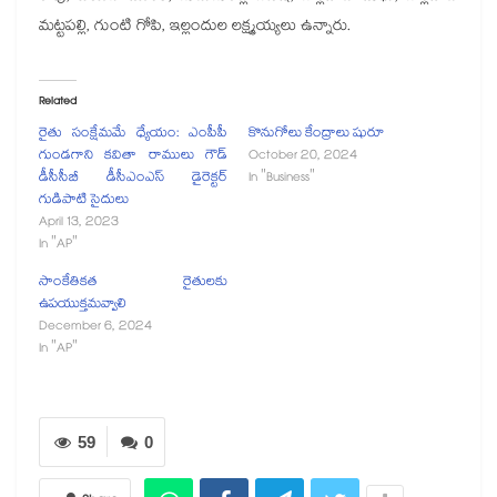
మట్టపల్లి, గుంటి గోపి, ఇల్లందుల లక్ష్మయ్యలు ఉన్నారు.
Related
రైతు సంక్షేమమే ధ్యేయం: ఎంపీపీ
కొనుగోలు కేంద్రాలు షురూ
గుండగాని కవితా రాములు గౌడ్
October 20, 2024
డీసీసీబీ డీసీఎంఎస్ డైరెక్టర్
In "Business"
గుడిపాటి సైదులు
April 13, 2023
In "AP"
సాంకేతికత రైతులకు
ఉపయుక్తమవ్వాలి
December 6, 2024
In "AP"
59
0