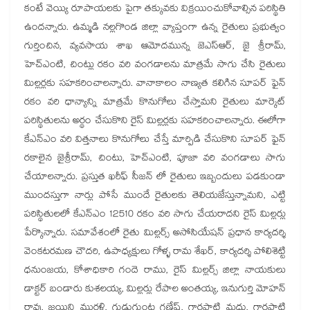
కంటే వెయ్యి రూపాయలకు పైగా తక్కువకు విక్రయించుకోవాల్సిన పరిస్థితి
ఉందన్నారు. ఉమ్మడి నల్లగొండ జిల్లా వ్యాప్తంగా ఉన్న రైతులు ప్రభుత్వం
గుర్తించిన, వ్యవసాయ శాఖ ఆమోదమున్న జెఎస్ఆర్, జై శ్రీరామ్,
హెచ్ఎంటి, చింట్లు రకం వరి వంగడాలను మాత్రమే సాగు చేసి రైతులు
మిల్లర్లకు సహకరించాలన్నారు. వానాకాలం నాణ్యత కలిగిన సూపర్ ఫైన్
రకం వరి ధాన్యాన్ని మాత్రమే కొనుగోలు చేస్తామని రైతులు మార్కెట్
పరిస్థితులను అర్థం చేసుకొని రైస్ మిల్లర్లకు సహకరించాలన్నారు. ఈలోగా
కేఎన్ఎం వరి విత్తనాలు కొనుగోలు చేస్తే మార్పిడి చేసుకొని సూపర్ ఫైన్
రకాలైన జైశ్రీరామ్, చింటు, హెచ్ఎంటి, పూజా వరి వంగడాలు సాగు
చేయాలన్నారు. ప్రస్తుత ఖరీఫ్ సీజన్ లో రైతులు ఇబ్బందులు పడకుండా
ముందస్తుగా నార్లు పోసే ముందే రైతులకు తెలియజేస్తున్నామని, ఎట్టి
పరిస్థితులలో కేఎన్ఎం 12510 రకం వరి సాగు చేయరాదని రైస్ మిల్లర్లు
పేర్కొన్నారు. సమావేశంలో రైతు మిల్లర్స్ అసోసియేషన్ ప్రధాన కార్యదర్శి
వెంకటరమణ చౌదరి, ఉపాధ్యక్షులు గోళ్ళ రామ శేఖర్, కార్యదర్శి పోలిశెట్టి
ధనుంజయ, కోశాధికారి గందె రాము, రైస్ మిల్లర్స్ జిల్లా నాయకులు
డాక్టర్ బండారు కుశలయ్య, మిల్లర్లు రేపాల అంతయ్య, ఇనుగుర్తి మోహన్
రావు, జయిని మురళి, గుడుగుంట్ల గణేష్, గార్లపాటి మధు, గార్లపాటి