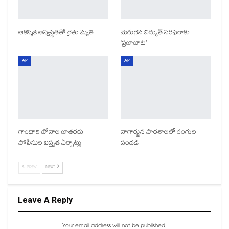
ఆకస్మిక అస్వస్థతతో రైతు మృతి
మెరుగైన విద్యుత్ సరఫరాకు
‘ప్రజాబాట’
AP
AP
గాంధారి బోనాల జాతరకు
నాగార్జున పాఠశాలలో రంగుల
పోలీసుల విస్తృత ఏర్పాట్లు
సందడి
PREV
NEXT
Leave A Reply
Your email address will not be published.