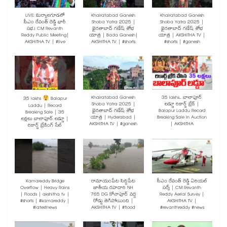
LIVE: మిర్యాలగూడలో
Khairatabad Ganesh
Khairatabad Ganesh
సీఎం రేవంత్ రెడ్డి భారీ
Shoba Yatra 2025 |
Shoba Yatra 2025 |
సభ.! CM Revanth
ఖైరతాబాద్ గణేష్ శోభ
ఖైరతాబాద్ గణేష్ శోభ
Reddy Public Meeting|
యాత్ర | Bada Ganesh|
యాత్ర | AKSHITHA TV |
AKSHITHA TV | #live
AKSHITHA TV | #shorts
#shorts | #ganesh
Khairatabad Ganesh
35 lakhs.. బాలాపూర్
35 lakhs
Balapur
Shoba Yatra 2025 |
లడ్డూ రికార్డ్ బ్రేక్ |
Laddu | Record
ఖైరతాబాద్ గణేష్ శోభ
Balapur Laddu Record
Breaking Sale | 35
యాత్ర | Hyderabad |
Breaking Sale In Auction
లక్షలు బాలాపూర్ లడ్డూ |
AKSHITHA TV | #ganesh
| AKSHITHA
రికార్డ్ బ్రేకింగ్ సేల్
Kamareddy Bridge
రామాయంపేట సిద్దిపేట
సీఎం రేవంత్ రెడ్డి ఏరియల్
Overflow | Heavy Rains
జాతీయ రహదారి NH
సర్వే | CM Revanth
| Floods | akshitha tv |
765 DG కోనాపూర్ వద్ద
Reddy Aerial Survey |
#shorts | #kamareddy |
రోడ్డు తెగిపోయింది |
AKSHITHA TV |
#latestnews
AKSHITHA TV | #flood
#revanthreddy #news