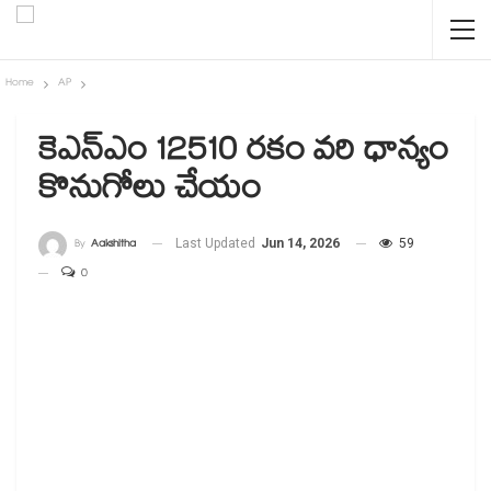
Home
AP
కెఎన్ఎం 12510 రకం వరి ధాన్యం
కొనుగోలు చేయం
By
Aakshitha
Last Updated
Jun 14, 2026
59
0