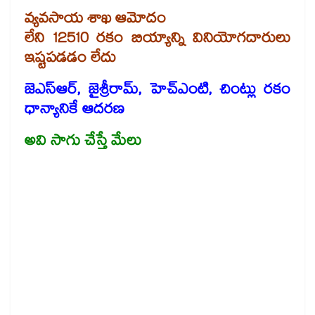
వ్యవసాయ శాఖ ఆమోదం
లేని 12510 రకం బియ్యాన్ని వినియోగదారులు
ఇష్టపడడం లేదు
జెఎస్ఆర్, జైశ్రీరామ్, హెచ్ఎంటి, చింట్లు రకం
ధాన్యానికే ఆదరణ
అవి సాగు చేస్తే మేలు