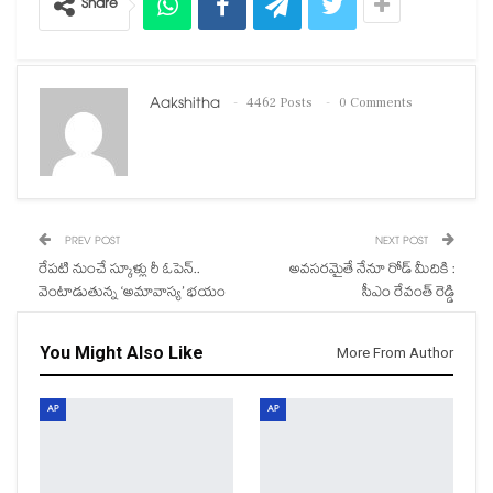
Share
Aakshitha
4462 Posts
0 Comments
PREV POST
NEXT POST
రేపటి నుంచే స్కూళ్లు రీ ఓపెన్..
అవసరమైతే నేనూ రోడ్ మీదికి :
వెంటాడుతున్న ‘అమావాస్య’ భయం
సీఎం రేవంత్ రెడ్డి
You Might Also Like
More From Author
AP
AP