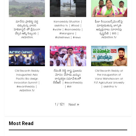
మానేరు ప్రాజెక్టు వద్ద
Kamareddy Situation |
ఫీజు రీయింబర్స్‌మెంట్‌పై
చిక్కుకున్న వారిని
akshitha tv | #flood |
మాట్లాడుతున్న జాగృతి
హెలికాప్టర్ లో క్షేమంగా
#water | #kamareddy |
అధ్యక్షురాలు సూరారపు
చేర్చిన ఆర్మీ సిబ్బంది |
#telangana |
కృష్ణవేణి | BRS |
AKSHITHA
#latestnews | #news
AKSHITHA TV
CM Revanth Reddy
రేవంత్ రెడ్డి రాష్ట్ర ప్రజలను
CM Revanth Reddy at
Inaugurated Asia
మోసం చేసాడు..ఖమ్మం
the inauguration of
Pacific Bio design
కార్యకర్తల సమావేశంలో
Vana Mahotsavam at
Innovation Summit |
కేటీఆర్ | #revanthreddy
PJT Agricultural University
#revanthreddy |
| #ktr
| akshitha tv
AKSHITHA TV
1
/
121
Next
»
Most Read