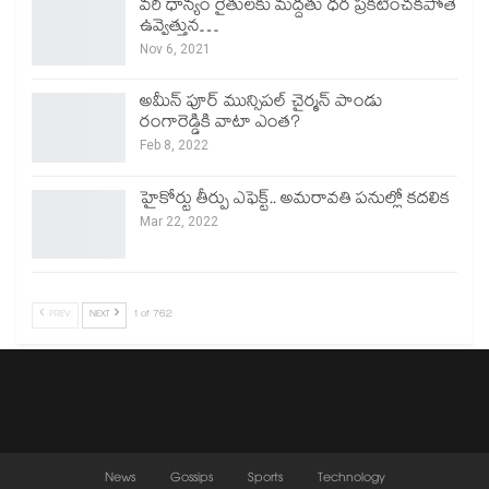
వరి ధాన్యం రైతులకు మద్దతు ధర ప్రకటించకపోతే
ఉవ్వెత్తున…
Nov 6, 2021
అమీన్ పూర్ మున్సిపల్ చైర్మన్ పాండు
రంగారెడ్డికి వాటా ఎంత?
Feb 8, 2022
హైకోర్టు తీర్పు ఎఫెక్ట్.. అమరావతి పనుల్లో కదలిక
Mar 22, 2022
PREV
NEXT
1 of 762
News
Gossips
Sports
Technology