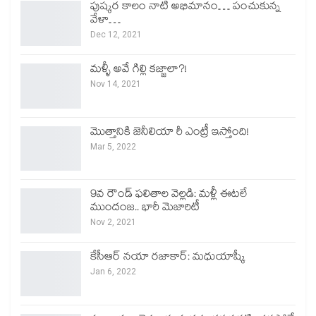
పుష్కర కాలం నాటి అభిమానం… పంచుకున్న
వేళా…
Dec 12, 2021
మళ్ళీ అవే గిల్లి కజ్జాలా?!
Nov 14, 2021
మొత్తానికి జెనీలియా రీ ఎంట్రీ ఇస్తోంది!
Mar 5, 2022
9వ రౌండ్ ఫలితాల వెల్లడి: మళ్లీ ఈటలే
ముందంజ.. భారీ మెజారిటీ
Nov 2, 2021
కేసీఆర్ నయా రజాకార్: మధుయాష్కీ
Jan 6, 2022