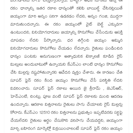
వంగడాలను సాగు చేస్తున్నారన్నారు. పొట్టిగా అధిక నూకలు ఉన్న ఈ
రకం ధాన్యాన్ని ఇతర రకాల ధాన్యంతో కలిపి బాయిల్డ్ చేసినట్లయితే
బియ్యంగా మారి అన్నం సరిగా ఉడకడం లేదని, అన్నం గంజి, ముద్దగా
మారుతుందన్నారు. ఈ రకం బియ్యంలో వైట్ బెల్ట్ ఎక్కువగా
ఉంటుందని, వినియోగదారులు బియ్యాన్ని కొనుగోలు చేసేందుకు ఆసక్తి
చూపడం లేదని పేర్కొన్నారు. ధర తగ్గించి బియ్యం అమ్మిన
వినియోగదారులు కొనుగోలు చేయడం లేదన్నారు. రైతులు పండించిన
ధాన్యం పంటకు అనుగుణంగా అత్యాధునిక టెక్నాలజీ కూడిన రైస్
మిల్లులు అందుబాటులో ఉన్నాయని కేఎన్ఎం లాంటి ధాన్యం కొనుగోలు
చేసి మిల్లర్లు నష్టపోతున్నారని ఆవేదన వ్యక్తం చేశారు. ఈ కారణం చేత
సూపర్ ఫైన్ రకం కింద బియ్యం కొనుగోలు చేసే పరిస్థితి లేదని
వివరించారు. సూపర్ ఫైన్ రకాలు అయిన జై శ్రీరామ్ , జెఎస్ఆర్,
హెచ్ఎంటి, చింట్లు, పూజ వంటి సూపర్ ఫైన్ రకాలకు మంచి ఆదరణ
ఉందన్నారు. ఆరకాల విత్తనాలను రైతులు సాగు చేయాలని రైస్ మిల్లర్లు
కోరారు. కేఎన్ఎం 12510 రకం విత్తనాలను ప్రభుత్వం ఇప్పటివరకు సర్టిఫై
చేయలేదని రైతులు అర్థం చేసుకొని వరిసాగు చేయవద్దని, బియ్యంగా
మార్చి బహిరంగ మార్కెట్లో విక్రయించాలంటే సూపర్ ఫైన్ రకం బియ్యం