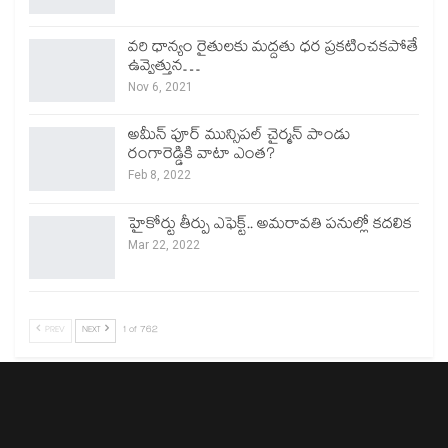
వరి ధాన్యం రైతులకు మద్దతు ధర ప్రకటించకపోతే
ఉవ్వెత్తున…
Nov 6, 2021
అమీన్ పూర్ మున్సిపల్ చైర్మన్ పాండు
రంగారెడ్డికి వాటా ఎంత?
Feb 8, 2022
హైకోర్టు తీర్పు ఎఫెక్ట్.. అమరావతి పనుల్లో కదలిక
Mar 22, 2022
PREV
NEXT
1 of 762