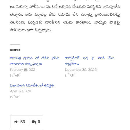
అందుకున్న పోలీసులు వెంటనే అక్కడికి చేరుకుని పరిస్థితిని అదుపులోకి
తెచ్చారు. ఇరు వర్గాలపై కేసు నమోదు చేసి దర్యాప్తు ప్రారంభించినట్లు
తెలిసింది. ఘర్షణకు దారితీసిన అసలు కారణాలు, బాధ్యుల పాత్రపై
పోలీసులు ఆరా తీస్తున్నారు.
Related
దాంపల్లి గ్రామం లో టిడిపి వైసీపి
కార్పొరేటర్ భర్త పై దాడి కేసు
నాయకుల మధ్య ఘర్షణ
కుట్రనేనా*
February 18, 2021
December 30, 2025
In "AP"
In "AP"
ప్రజాపాలన సమావేశంలో ఉద్రిక్తత
April 16, 2026
In "AP"
53
0