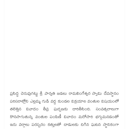
ప్రసిద్ధ చెరువుగట్టు శ్రీ పార్వతి జడలు రామలింగేశ్వర స్వామి దేవస్థానం
పరిసరాల్లోని ఎల్లమ్మ గుడి వద్ద కుండల విక్రయాల వంతుల విషయంలో
తలెత్తిన వివాదం తీవ్ర ఘర్షణకు దారితీసింది. సంవత్సరాలుగా
కొనసాగుతున్న వంతుల పంపిణీ వివాదం మరోసారి భగ్గుమనడంతో
ఇరు వర్గాలు పరస్పరం కత్తులతో దాడులకు దిగిన ఘటన స్థానికంగా