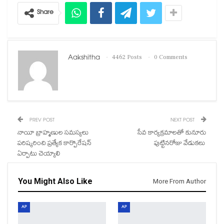
Share
Aakshitha
4462 Posts
0 Comments
PREV POST
NEXT POST
నాయీ బ్రాహ్మణుల సమస్యలు
సేవ కార్యక్రమాలతో కునూరు
పరిష్కరించి ప్రత్యేక కార్పొరేషన్
పుట్టినరోజు వేడుకలు
ఏర్పాటు చెయ్యాలి
You Might Also Like
More From Author
AP
AP