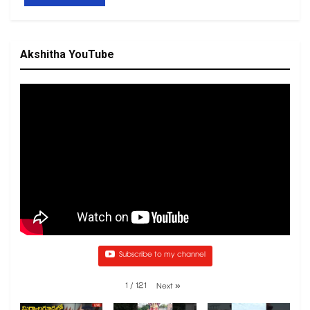
Akshitha YouTube
Subscribe to my channel
1
/
121
Next
»