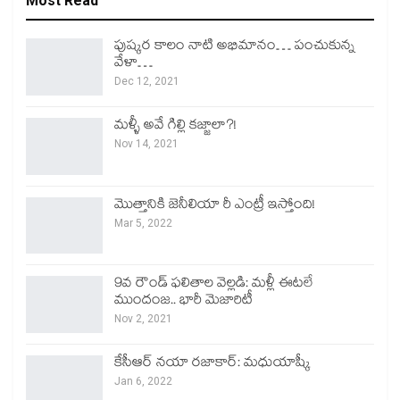
Most Read
పుష్కర కాలం నాటి అభిమానం… పంచుకున్న
వేళా…
Dec 12, 2021
మళ్ళీ అవే గిల్లి కజ్జాలా?!
Nov 14, 2021
మొత్తానికి జెనీలియా రీ ఎంట్రీ ఇస్తోంది!
Mar 5, 2022
9వ రౌండ్ ఫలితాల వెల్లడి: మళ్లీ ఈటలే
ముందంజ.. భారీ మెజారిటీ
Nov 2, 2021
కేసీఆర్ నయా రజాకార్: మధుయాష్కీ
Jan 6, 2022