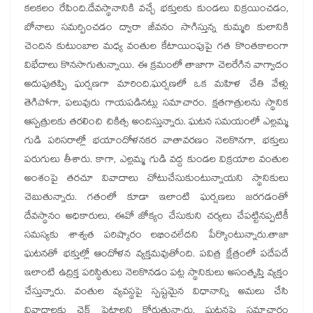
కలకలం రేపింది.దేవస్థానానికి వచ్చే భక్తులకు కుండలు విక్రయించడం,
బోనాలు సమర్పించడం ద్వారా జీవనం సాగిస్తున్న కుమ్మరి కులానికి
చెందిన కుటుంబాల మధ్య వంతుల కేటాయింపుపై గత కొంతకాలంగా
విభేదాలు కొనసాగుతున్నాయి. ఈ క్రమంలో తాజాగా చెలరేగిన వాగ్వాదం
అదుపుతప్పి ఘర్షణగా మారింది.ఘర్షణలో ఒక మహిళ చేతి వేళ్లు
తెగిపోగా, పలువురు గాయపడినట్లు సమాచారం. క్షతగాత్రులను స్థానిక
ఆస్పత్రులకు తరలించి చికిత్స అందిస్తున్నారు. ఘటన సమయంలో ఎల్లమ్మ
గుడి పరిసరాల్లో భయాందోళనకర వాతావరణం నెలకొనగా, భక్తులు
పరుగులు తీశారు. కాగా, ఎల్లమ్మ గుడి వద్ద కుండల విక్రయాల వంతుల
అంశంపై తరచూ వివాదాలు చోటుచేసుకుంటున్నాయని స్థానికులు
చెబుతున్నారు. గతంలో కూడా ఇలాంటి ఘర్షణలు జరగడంతో
దేవస్థానం అధికారులు, ఈవో జోక్యం చేసుకుని చర్యలు చేపట్టినప్పటికీ
సమస్యకు శాశ్వత పరిష్కారం లభించలేదని పేర్కొంటున్నారు.తాజా
ఘటనతో భక్తుల్లో ఆందోళన వ్యక్తమవుతోంది. పవిత్ర క్షేత్రంలో పదేపదే
ఇలాంటి ఉద్రిక్త పరిస్థితులు నెలకొనడం పట్ల స్థానికులు అసంతృప్తి వ్యక్తం
చేస్తున్నారు. వంతుల వ్యవస్థపై స్పష్టమైన విధానాన్ని అమలు చేసి
వివాదాలకు చెక్ పెట్టాలని కోరుతున్నారు. ఘటనపై సమాచారం