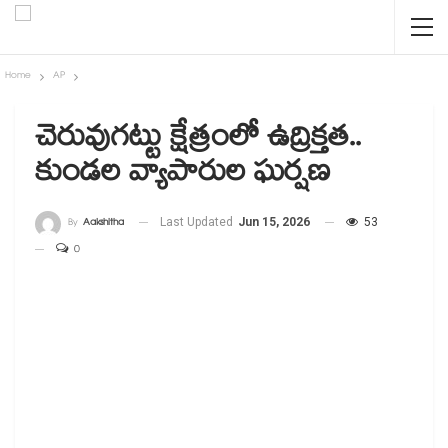
Home
AP
చెరువుగట్టు క్షేత్రంలో ఉద్రిక్తత..
కుండల వ్యాపారుల ఘర్షణ
By
Aakshitha
Last Updated
Jun 15, 2026
53
0