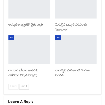
ఆకస్మిక అస్వస్థతతో రైతు మృతి
మెరుగైన విద్యుత్ సరఫరాకు
‘ప్రజాబాట’
AP
AP
గాంధారి బోనాల జాతరకు
నాగార్జున పాఠశాలలో రంగుల
పోలీసుల విస్తృత ఏర్పాట్లు
సందడి
PREV
NEXT
Leave A Reply