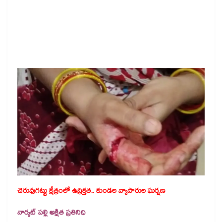
చెరువుగట్టు క్షేత్రంలో ఉద్రిక్తత.. కుండల వ్యాపారుల ఘర్షణ
నార్కట్ పల్లి అక్షిత ప్రతినిధి