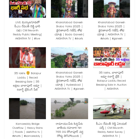
LIVE: మిర్యాలగూడలో
Khairatabad Ganesh
Khairatabad Ganesh
సీఎం రేవంత్ రెడ్డి భారీ
Shoba Yatra 2025 |
Shoba Yatra 2025 |
సభ.! CM Revanth
ఖైరతాబాద్ గణేష్ శోభ
ఖైరతాబాద్ గణేష్ శోభ
Reddy Public Meeting|
యాత్ర | Bada Ganesh|
యాత్ర | AKSHITHA TV |
AKSHITHA TV | #live
AKSHITHA TV | #shorts
#shorts | #ganesh
Khairatabad Ganesh
35 lakhs.. బాలాపూర్
35 lakhs
Balapur
Shoba Yatra 2025 |
లడ్డూ రికార్డ్ బ్రేక్ |
Laddu | Record
ఖైరతాబాద్ గణేష్ శోభ
Balapur Laddu Record
Breaking Sale | 35
యాత్ర | Hyderabad |
Breaking Sale In Auction
లక్షలు బాలాపూర్ లడ్డూ |
AKSHITHA TV | #ganesh
| AKSHITHA
రికార్డ్ బ్రేకింగ్ సేల్
Kamareddy Bridge
రామాయంపేట సిద్దిపేట
సీఎం రేవంత్ రెడ్డి ఏరియల్
Overflow | Heavy Rains
జాతీయ రహదారి NH
సర్వే | CM Revanth
| Floods | akshitha tv |
765 DG కోనాపూర్ వద్ద
Reddy Aerial Survey |
#shorts | #kamareddy |
రోడ్డు తెగిపోయింది |
AKSHITHA TV |