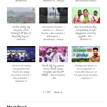
#latestnews
AKSHITHA TV | #flood
#revanthreddy #news
మానేరు ప్రాజెక్టు వద్ద
Kamareddy Situation |
ఫీజు రీయింబర్స్‌మెంట్‌పై
చిక్కుకున్న వారిని
akshitha tv | #flood |
మాట్లాడుతున్న జాగృతి
హెలికాప్టర్ లో క్షేమంగా
#water | #kamareddy |
అధ్యక్షురాలు సూరారపు
చేర్చిన ఆర్మీ సిబ్బంది |
#telangana |
కృష్ణవేణి | BRS |
AKSHITHA
#latestnews | #news
AKSHITHA TV
CM Revanth Reddy
రేవంత్ రెడ్డి రాష్ట్ర ప్రజలను
CM Revanth Reddy at
Inaugurated Asia
మోసం చేసాడు..ఖమ్మం
the inauguration of
Pacific Bio design
కార్యకర్తల సమావేశంలో
Vana Mahotsavam at
Innovation Summit |
కేటీఆర్ | #revanthreddy
PJT Agricultural University
#revanthreddy |
| #ktr
| akshitha tv
AKSHITHA TV
1
/
121
Next
»