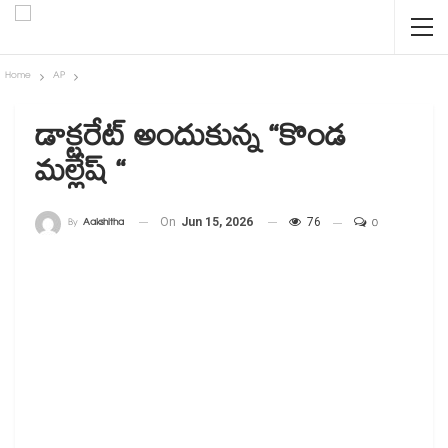
Home
AP
డాక్టరేట్ అందుకున్న “కొండ
మల్లేష్ “
By
Aakshitha
On
Jun 15, 2026
76
0