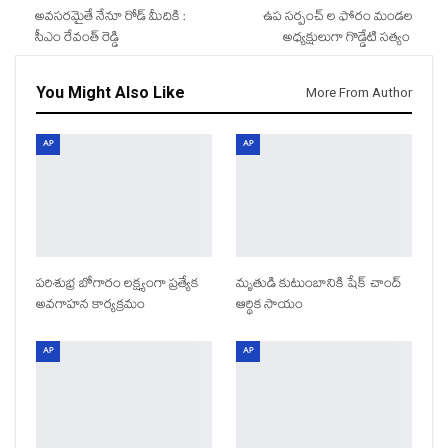
అవసరమైతే నేనూ రోడ్ మీదికి :
ఉప సర్పంచ్ ల ఫోరం మండల
సీఎం రేవంత్ రెడ్డి
అధ్యక్షులుగా గొడ్డేటి సత్యం
You Might Also Like
More From Author
AP
AP
పరిశుభ్ర బోగారం లక్ష్యంగా ప్రత్యేక
మృతుడి కుటుంబానికి షేక్ చాంద్
అవగాహన కార్యక్రమం
ఆర్థిక సాయం
AP
AP