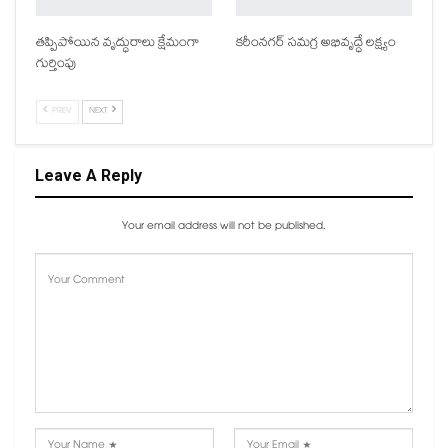
తప్పిపోయిన వృద్ధురాలు క్షేమంగా
కరీంనగర్ సమగ్ర అభివృద్ధే లక్ష్యం
గుర్తింపు
PREV
NEXT
Leave A Reply
Your email address will not be published.