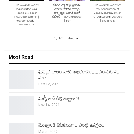
CM Revanth Reddy
రేవంత్ రెడ్డి రాష్ట్ర ప్రజలను
CM Revanth Reddy at
Inaugurated Asia
మోసం చేసాడు..ఖమ్మం
the inauguration of
Pacific Bio design
కార్యకర్తల సమావేశంలో
Vana Mahotsavam at
Innovation Summit |
కేటీఆర్ | #revanthreddy
PJT Agricultural University
#revanthreddy |
| #ktr
| akshitha tv
AKSHITHA TV
1
/
121
Next
»
Most Read
పుష్కర కాలం నాటి అభిమానం… పంచుకున్న
వేళా…
Dec 12, 2021
మళ్ళీ అవే గిల్లి కజ్జాలా?!
Nov 14, 2021
మొత్తానికి జెనీలియా రీ ఎంట్రీ ఇస్తోంది!
Mar 5, 2022