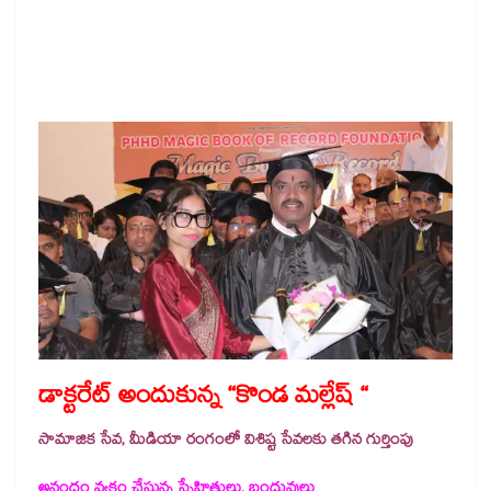
డాక్టరేట్ అందుకున్న “కొండ మల్లేష్ “
సామాజిక సేవ, మీడియా రంగంలో విశిష్ట సేవలకు తగిన గుర్తింపు
అనందం వ్యక్తం చేస్తున్న స్నేహితులు, బంధువులు