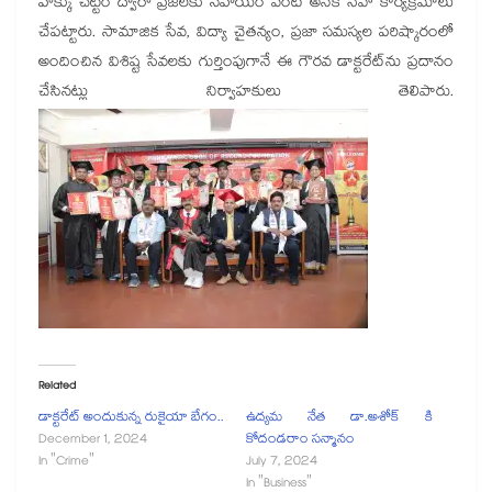
హక్కు చట్టం ద్వారా ప్రజలకు సహాయం వంటి అనేక సేవా కార్యక్రమాలు
చేపట్టారు. సామాజిక సేవ, విద్యా చైతన్యం, ప్రజా సమస్యల పరిష్కారంలో
అందించిన విశిష్ట సేవలకు గుర్తింపుగానే ఈ గౌరవ డాక్టరేట్‌ను ప్రదానం
చేసినట్లు నిర్వాహకులు తెలిపారు.
Related
డాక్టరేట్ అందుకున్న రుకైయా బేగం..
ఉద్యమ నేత డా.అశోక్ కి
December 1, 2024
కోదండరాం సన్మానం
In "Crime"
July 7, 2024
In "Business"