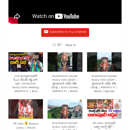
Subscribe to my channel
1
/
121
Next
»
LIVE: మిర్యాలగూడలో
Khairatabad Ganesh
Khairatabad Ganesh
సీఎం రేవంత్ రెడ్డి భారీ
Shoba Yatra 2025 |
Shoba Yatra 2025 |
సభ.! CM Revanth
ఖైరతాబాద్ గణేష్ శోభ
ఖైరతాబాద్ గణేష్ శోభ
Reddy Public Meeting|
యాత్ర | Bada Ganesh|
యాత్ర | AKSHITHA TV |
AKSHITHA TV | #live
AKSHITHA TV | #shorts
#shorts | #ganesh
Khairatabad Ganesh
35 lakhs.. బాలాపూర్
35 lakhs
Balapur
Shoba Yatra 2025 |
లడ్డూ రికార్డ్ బ్రేక్ |
Laddu | Record