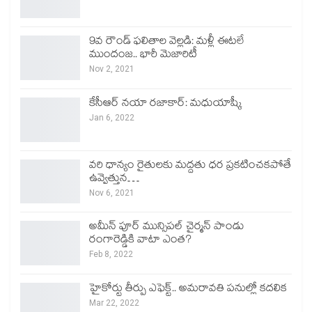
9వ రౌండ్ ఫలితాల వెల్లడి: మళ్లీ ఈటలే
ముందంజ.. భారీ మెజారిటీ
Nov 2, 2021
కేసీఆర్ నయా రజాకార్: మధుయాష్కీ
Jan 6, 2022
వరి ధాన్యం రైతులకు మద్దతు ధర ప్రకటించకపోతే
ఉవ్వెత్తున…
Nov 6, 2021
అమీన్ పూర్ మున్సిపల్ చైర్మన్ పాండు
రంగారెడ్డికి వాటా ఎంత?
Feb 8, 2022
హైకోర్టు తీర్పు ఎఫెక్ట్.. అమరావతి పనుల్లో కదలిక
Mar 22, 2022