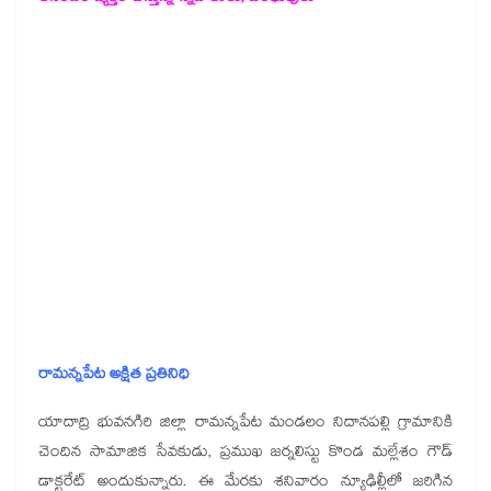
రామన్నపేట అక్షిత ప్రతినిధి
యాదాద్రి భువనగిరి జిల్లా రామన్నపేట మండలం నిదానపల్లి గ్రామానికి
చెందిన సామాజిక సేవకుడు, ప్రముఖ జర్నలిస్టు కొండ మల్లేశం గౌడ్‌
డాక్టరేట్ అందుకున్నారు. ఈ మేరకు శనివారం న్యూఢిల్లీలో జరిగిన