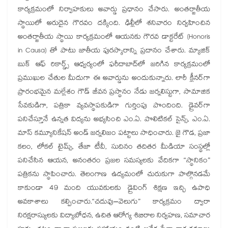
కార్యక్రమంలో నిర్వాహకులు అవార్డు ప్రధానం చేసారు. అంతర్జాతీయ
స్థాయిలో అరుదైన గౌరవం దక్కింది. ఢిల్లీలో శనివారం నిర్వహించిన
అంతర్జాతీయ స్థాయి కార్యక్రమంలో ఆయనకు గౌరవ డాక్టరేట్‌ (Honoris
in Causa) తో పాటు జాతీయ పురస్కారాన్ని ప్రదానం చేశారు. మ్యాజిక్
బుక్ ఆఫ్ రికార్డ్స్ ఆధ్వర్యంలో ఫరీదాబాద్‌లో జరిగిన కార్యక్రమంలో
ప్రముఖుల చేతుల మీదుగా ఈ అవార్డును అందుకున్నారు.
లారీ క్లీనర్‌గా
ప్రారంభమైన మల్లేశం గౌడ్ జీవన ప్రస్థానం నేడు జర్నలిస్టుగా, సామాజిక
సేవకుడిగా, పత్రికా వ్యవస్థాపకుడిగా గుర్తింపు పొందింది. డ్రైవర్‌గా
పనిచేస్తూనే ఉన్నత విద్యను అభ్యసించి ఎం.ఏ. పొలిటికల్ సైన్స్, ఎం.ఏ.
మాస్ కమ్యూనికేషన్ అండ్ జర్నలిజం పట్టాలు సాధించారు.
జై గౌడ, ప్రజా
కలం, లోకల్ టైమ్స్, తేజా టీవీ, సుదినం తదితర మీడియా సంస్థల్లో
పనిచేసిన ఆయన, అనంతరం ప్రజల సమస్యలకు వేదికగా “స్థానికం”
పత్రికను స్థాపించారు. తెలంగాణ ఉద్యమంలో చురుకుగా పాల్గొనడమే
కాకుండా 49 మంది యువకులకు డ్రైవింగ్ శిక్షణ ఇచ్చి ఉపాధి
అవకాశాలు కల్పించారు.
“చదువు–వెలుగు” కార్యక్రమం ద్వారా
నిరక్షరాస్యులకు విద్యాబోధన, ఉచిత ఆరోగ్య శిబిరాల నిర్వహణ, సమాచార