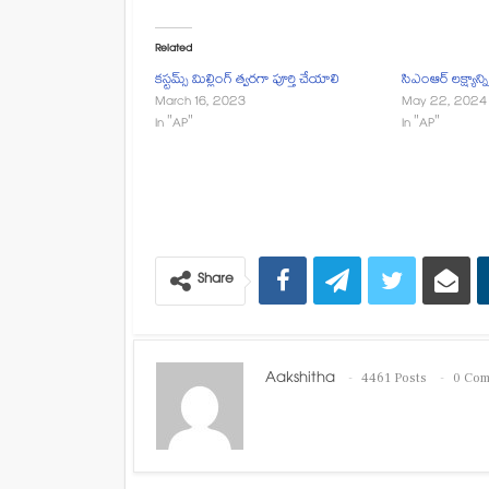
Related
కస్టమ్స్ మిల్లింగ్ త్వరగా పూర్తి చేయాలి
సిఎంఆర్ లక్ష్యాన్
March 16, 2023
May 22, 2024
In "AP"
In "AP"
Share
Aakshitha
4461 Posts
0 Co