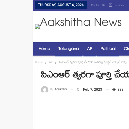
THURSDAY, AUGUST 6, 2026
Contact Us
E-Paper
Home
Telangana
AP
Political
Ci
Home
AP
సిఎంఆర్ త్వరగా పూర్తి చేయాలి అదనపు కలెక్టర్ భాస్కర్ రావు
సిఎంఆర్ త్వరగా పూర్తి చేయ
By
Aakshitha
On
Feb 7, 2023
333