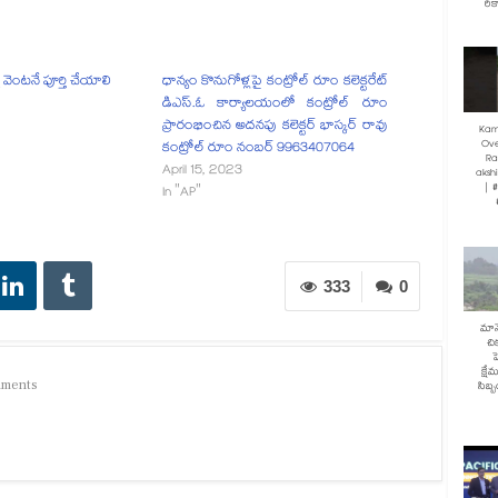
రికా
ని వెంటనే పూర్తి చేయాలి
ధాన్యం కొనుగోళ్లపై కంట్రోల్ రూం కలెక్టరేట్
డిఎస్.ఓ కార్యాలయంలో కంట్రోల్ రూం
ప్రారంభించిన అదనపు కలెక్టర్ భాస్కర్ రావు
Kam
Ove
కంట్రోల్ రూం నంబర్ 9963407064
Ra
April 15, 2023
akshi
| 
In "AP"
333
0
మానే
చి
హ
క్షే
mments
సిబ్