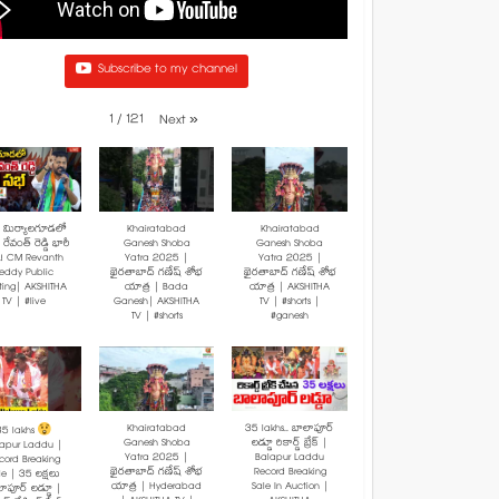
Subscribe to my channel
1
/
121
Next
»
: మిర్యాలగూడలో
Khairatabad
Khairatabad
రేవంత్ రెడ్డి భారీ
Ganesh Shoba
Ganesh Shoba
! CM Revanth
Yatra 2025 |
Yatra 2025 |
eddy Public
ఖైరతాబాద్ గణేష్ శోభ
ఖైరతాబాద్ గణేష్ శోభ
ting| AKSHITHA
యాత్ర | Bada
యాత్ర | AKSHITHA
TV | #live
Ganesh| AKSHITHA
TV | #shorts |
TV | #shorts
#ganesh
Khairatabad
35 lakhs.. బాలాపూర్
35 lakhs
Ganesh Shoba
లడ్డూ రికార్డ్ బ్రేక్ |
lapur Laddu |
Yatra 2025 |
Balapur Laddu
cord Breaking
ఖైరతాబాద్ గణేష్ శోభ
Record Breaking
le | 35 లక్షలు
యాత్ర | Hyderabad
Sale In Auction |
ాపూర్ లడ్డూ |