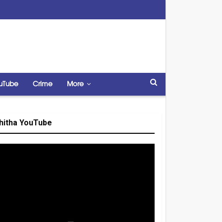
uTube
Crime
More
hitha YouTube