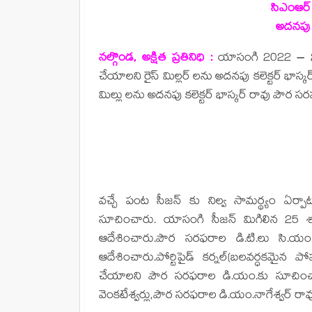
సిఎంఆర్ 
అదనపు క
నల్గొండ, అక్షిత ప్రతినిధి :
యాసంగి 2022 – 23 క
చేయాలని రైస్ మిల్లర్ లను అదనపు కలెక్టర్ భాస
మిల్లు లను అదనపు కలెక్టర్ భాస్కర్ రావు పౌర 
వచ్చే పంట సీజన్ కు నిల్వ సామర్థ్యం ఏర
సూచించారు. యాసంగి సీజన్ మిగిలిన 25 శా
ఆదేశించారు.పౌర సరఫరాల డి.టి.లు సి.యం.అ
ఆదేశించారు.పోర్టిపైడ్ కర్నల్(బలవర్ధకమై
చేయాలని పౌర సరఫరాల డి.యం.కు సూచించారు
వెంకటేశ్వర్లు,పౌర సరఫరాల డి.యం.నాగేశ్వర్ రా