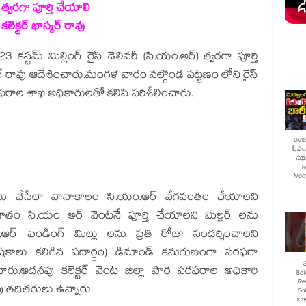
త్వరగా పూర్తి చేయాలి
లెక్టర్ భాస్కర్ రావు
స్టమ్ మిల్లింగ్ రైస్ డెలివరీ (సి.యం.అర్)
త్వరగా పూర్తి
్కర్ రావు ఆదేశించారు.మంగళ వారం నల్గొండ పట్టణం లోని రైస్
సరఫరాల శాఖ అధికారులతో కలిసి పరిశీలించారు.
LIVE
సీఎం 
సభ.
R
Mee
్పాటు చేసేలా వానాకాలం సి.యం.అర్ వేగవంతం చేయాలని
తం సి.యం అర్ వెంటనే పూర్తి చేయాలని మిల్లర్ లను
ర్ పెండింగ్ మిల్లు లను ప్రతి రోజు సందర్శించాలని
న పోషకాలు కలిగిన పదార్థం) డిమాండ్ కనుగుణంగా సరఫరా
.అదనపు కలెక్టర్ వెంట జిల్లా పౌర సరఫరాల అధికారి
Ba
Re
వు తదితరులు ఉన్నారు.
Sa
బాల