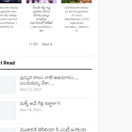
Revanth Reddy
రేవంత్ రెడ్డి రాష్ట్ర
CM Revanth Reddy
ugurated Asia
ప్రజలను మోసం
at the inauguration
ific Bio design
చేసాడు..ఖమ్మం
of Vana
ovation Summit
కార్యకర్తల
Mahotsavam at PJT
revanthreddy |
సమావేశంలో కేటీఆర్
Agricultural
AKSHITHA TV
| #revanthreddy |
University | akshitha
#ktr
tv
1
/
121
Next
»
t Read
పుష్కర కాలం నాటి అభిమానం…
పంచుకున్న వేళా…
Dec 12, 2021
మళ్ళీ అవే గిల్లి కజ్జాలా?!
Nov 14, 2021
మొత్తానికి జెనీలియా రీ ఎంట్రీ ఇస్తోంది!