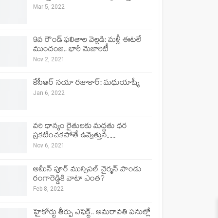
Mar 5, 2022
9వ రౌండ్ ఫలితాల వెల్లడి: మళ్లీ ఈటలే
ముందంజ.. భారీ మెజారిటీ
Nov 2, 2021
కేసీఆర్ నయా రజాకార్: మధుయాష్కీ
Jan 6, 2022
వరి ధాన్యం రైతులకు మద్దతు ధర
ప్రకటించకపోతే ఉవ్వెత్తున…
Nov 6, 2021
అమీన్ పూర్ మున్సిపల్ చైర్మన్ పాండు
రంగారెడ్డికి వాటా ఎంత?
Feb 8, 2022
హైకోర్టు తీర్పు ఎఫెక్ట్.. అమరావతి పనుల్లో