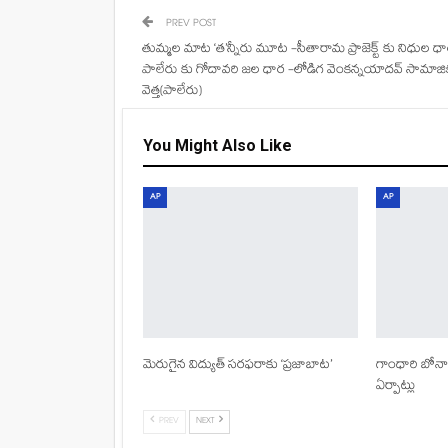
PREV POST
తుమ్మల మాట ‘త’న్నీరు మూట -సీతారామ ప్రాజెక్ట్ కు నిధుల ధ
పాలేరు కు గోదావరి జల ధార -లోడిగ వెంకన్నయాదవ్ సామాజి
వెత్త(పాలేరు)
You Might Also Like
AP
AP
మెరుగైన విద్యుత్ సరఫరాకు ‘ప్రజాబాట’
గాంధారి బోనా
ఏర్పాట్లు
PREV
NEXT