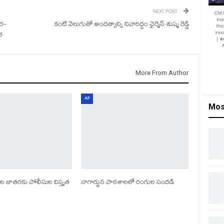
NEXT POST
CM 
Ina
ార-
కంటి వెలుగుతో అందత్వాన్ని నివారిద్దం ఛైర్మెన్ శుష్మ రెడ్డి
Pac
Inn
క
| #
More From Author
AP
Mos
ల జాతరకు పోలీసుల విస్తృత
నాగార్జున పాఠశాలలో రంగుల సందడి