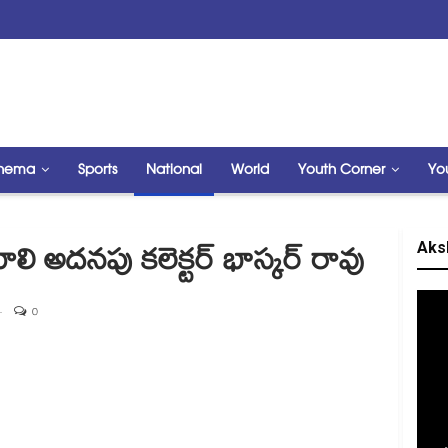
nema
Sports
National
World
Youth Corner
Yo
Aks
ాలి అదనపు కలెక్టర్ భాస్కర్ రావు
0