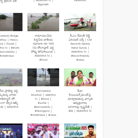
| AKSHITHA TV |
AKSHITHA
ర్డ్ బ్రేకింగ్ సేల్
#ganesh
areddy Bridge
రామాయంపేట
సీఎం రేవంత్ రెడ్డి
rflow | Heavy
సిద్దిపేట జాతీయ
ఏరియల్ సర్వే | CM
ins | Floods |
రహదారి NH 765
Revanth Reddy
tha tv | #shorts
DG కోనాపూర్ వద్ద
Aerial Survey |
#kamareddy |
రోడ్డు తెగిపోయింది |
AKSHITHA TV |
#latestnews
AKSHITHA TV |
#revanthreddy
#flood
#news
రు ప్రాజెక్టు వద్ద
Kamareddy
ఫీజు
క్కుకున్న వారిని
Situation | akshitha
రీయింబర్స్‌మెంట్‌పై
ెలికాప్టర్ లో
tv | #flood |
మాట్లాడుతున్న జాగృతి
మంగా చేర్చిన ఆర్మీ
#water |
అధ్యక్షురాలు
బంది | AKSHITHA
#kamareddy |
సూరారపు కృష్ణవేణి |
#telangana |
BRS | AKSHITHA TV
#latestnews | #news