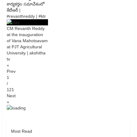
కార్యకర్తల సమావేశంలో
కేటీఆర్ |
#revanthreddy | #ktr
CM Revanth Reddy
at the inauguration
of Vana Mahotsavam
at PJT Agricultural
University | akshitha
tv
«
Prev
1
/
121
Next
»
Most Read