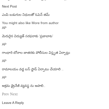
Next Post
ఎంపి బడుగుల నిధులతో ఓపెన్ జిమ్
You might also like
More from author
AP
మెరుగైన విద్యుత్ సరఫరాకు ‘ప్రజాబాట’
AP
గాంధారి బోనాల జాతరకు పోలీసుల విస్తృత ఏర్పాట్లు
AP
రామాలయం వద్ద బస్ స్టాప్ ఏర్పాటు చేయాలి ..
AP
అక్రమ డ్రైనేజీ వ్యవస్థ ను ఆపాలి..
Prev
Next
Leave A Reply