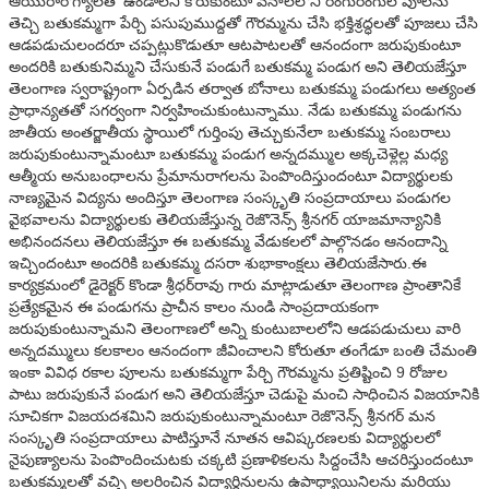
ఆయురారోగ్యాలతో ఉండాలని కోరుకుంటూ వనాలలోని రంగురంగుల పూలను
తెచ్చి బతుకమ్మగా పేర్చి పసుపుముద్దతో గౌరమ్మను చేసి భక్తిశ్రద్ధలతో పూజలు చేసి
ఆడపడుచులందరూ చప్పట్లుకొడుతూ ఆటపాటలతో ఆనందంగా జరుపుకుంటూ
అందరికి బతుకునిమ్మని చేసుకునే పండుగే బతుకమ్మ పండుగ అని తెలియజేస్తూ
తెలంగాణ స్వరాష్ట్రంగా ఏర్పడిన తర్వాత బోనాలు బతుకమ్మ పండుగలు అత్యంత
ప్రాధాన్యతతో సగర్వంగా నిర్వహించుకుంటున్నాము. నేడు బతుకమ్మ పండుగను
జాతీయ అంతర్జాతీయ స్థాయిలో గుర్తింపు తెచ్చుకునేలా బతుకమ్మ సంబరాలు
జరుపుకుంటున్నామంటూ బతుకమ్మ పండుగ అన్నదమ్ముల అక్కచెళ్లెల్ల మధ్య
ఆత్మీయ అనుబంధాలను ప్రేమానురాగలను పెంపొందిస్తుందంటూ విద్యార్థులకు
నాణ్యమైన విద్యను అందిస్తూ తెలంగాణ సంస్కృతి సంప్రదాయాలు పండుగల
వైభవాలను విద్యార్థులకు తెలియజేస్తున్న రెజొనెన్స్‌ శ్రీనగర్‌ యాజమాన్యానికి
అభినందనలు తెలియజేస్తూ ఈ బతుకమ్మ వేడుకలలో పాల్గొనడం ఆనందాన్ని
ఇచ్చిందంటూ అందరికి బతుకమ్మ దసరా శుభాకాంక్షలు తెలియజేసారు.ఈ
కార్యక్రమంలో డైరెక్టర్‌ కొండా శ్రీధర్‌రావు గారు మాట్లాడుతూ తెలంగాణ ప్రాంతానికే
ప్రత్యేకమైన ఈ పండుగను ప్రాచీన కాలం నుండి సాంప్రదాయకంగా
జరుపుకుంటున్నామని తెలంగాణలో అన్ని కుంటుబాలలోని ఆడపడుచులు వారి
అన్నదమ్ములు కలకాలం ఆనందంగా జీవించాలని కోరుతూ తంగేడూ బంతి చేమంతి
ఇంకా వివిధ రకాల పూలను బతుకమ్మగా పేర్చి గౌరమ్మను ప్రతిష్టించి 9 రోజుల
పాటు జరుపుకునే పండుగ అని తెలియజేస్తూ చెడుపై మంచి సాధించిన విజయానికి
సూచికగా విజయదశమిని జరుపుకుంటున్నామంటూ రెజొనెన్స్‌ శ్రీనగర్‌ మన
సంస్కృతి సంప్రదాయాలు పాటిస్తూనే నూతన ఆవిష్కరణలకు విద్యార్థులలో
నైపుణ్యాలను పెంపొందించుటకు చక్కటి ప్రణాళికలను సిద్దంచేసి ఆచరిస్తుందంటూ
బతుకమ్మలతో వచ్చి అలరించిన విద్యార్థినులను ఉపాధ్యాయినిలను మరియు