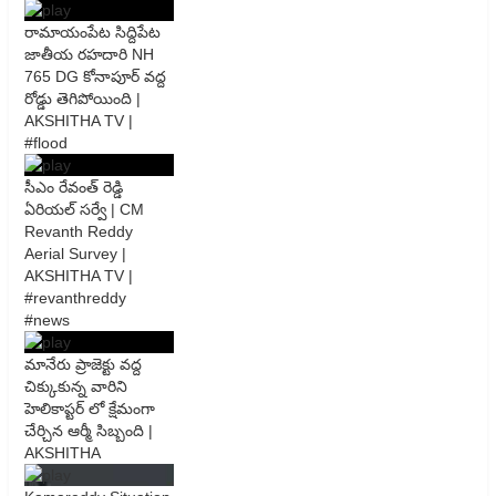
రామాయంపేట సిద్దిపేట
జాతీయ రహదారి NH
765 DG కోనాపూర్ వద్ద
రోడ్డు తెగిపోయింది |
AKSHITHA TV |
#flood
సీఎం రేవంత్ రెడ్డి
ఏరియల్ సర్వే | CM
Revanth Reddy
Aerial Survey |
AKSHITHA TV |
#revanthreddy
#news
మానేరు ప్రాజెక్టు వద్ద
చిక్కుకున్న వారిని
హెలికాప్టర్ లో క్షేమంగా
చేర్చిన ఆర్మీ సిబ్బంది |
AKSHITHA