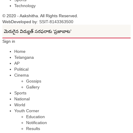
Technology
© 2020 - Aakshitha. All Rights Reserved.
WebDeveloped by:
SSIT-8143363500
మెరుగైన విద్యుత్ సరఫరాకు ‘ప్రజాబాట’
Sign in
గాంధారి బోనాల జాతరకు పోలీసుల విస్తృత ఏర్పాట్లు
Home
Telangana
నాగార్జున పాఠశాలలో రంగుల సందడి
AP
Political
రామాలయం వద్ద బస్ స్టాప్ ఏర్పాటు చేయాలి ..
Cinema
Gossips
అక్రమ డ్రైనేజీ వ్యవస్థ ను ఆపాలి..
Gallery
Sports
సైబర్ మోసగాళ్లతో జాగ్రత్త!
National
World
Youth Corner
రూ.100 కోట్లతో కొత్త రోడ్లు
Education
Notification
తాండూరు ఎమ్మెల్యే జన్మదిన సందర్భంగా అజ్మీర్ షరీఫ్ దర్గాలో ప్రత్యేక
Results