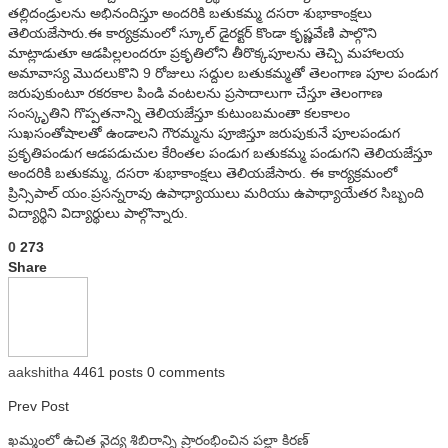
తల్లిదండ్రులను అభినందిస్తూ అందరికి బతుకమ్మ దసరా శుభాకాంక్షలు
తెలియజేసారు.ఈ కార్యక్రమంలో స్కూల్‌ డైరక్టర్‌ కొండా కృష్ణవేణి పాల్గొని
మాట్లాడుతూ ఆడపిల్లలందరూ ప్రకృతిలోని తీరొక్కపూలను తెచ్చి మహాలయ
అమావాస్య మొదలుకొని 9 రోజులు సద్దుల బతుకమ్మతో తెలంగాణ పూల పండుగ
జరుపుకుంటూ రకరకాల పిండి వంటలను ప్రసాదాలుగా చేస్తూ తెలంగాణ
సంస్కృతిని గొప్పతనాన్ని తెలియజేస్తూ కుటుంబమంతా కలకాలం
సుఖసంతోషాలతో ఉండాలని గౌరమ్మను పూజిస్తూ జరుపుకునే పూలపండుగ
ప్రకృతిపండుగ ఆడపడుచుల కేరింతల పండుగ బతుకమ్మ పండుగని తెలియజేస్తూ
అందరికి బతుకమ్మ, దసరా శుభాకాంక్షలు తెలియజేసారు. ఈ కార్యక్రమంలో
ప్రిన్సిపాల్‌ యం.ప్రసన్నరావు ఉపాధ్యాయులు మరియు ఉపాధ్యాయేతర సిబ్బంది
విద్యార్థిని విద్యార్థులు పాల్గొన్నారు.
0
273
Share
aakshitha
4461 posts
0 comments
Prev Post
ఖమ్మంలో ఉచిత వైద్య శిబిరాన్ని ప్రారంభించిన పల్లా కిరణ్