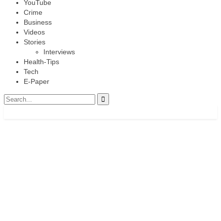
YouTube
ప్రార్థనలు
ఈ నెల 10న ‘జైల్ భరో’ను జయప్రదం చేయండి
Crime
Business
బాలల హక్కులు, రక్షణ చట్టాలపై విద్యార్థులకు అవగాహన సదస్సు
Videos
Stories
Interviews
Health-Tips
Tech
E-Paper