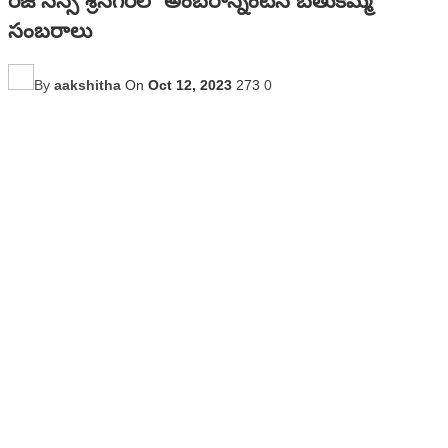
రెజొనెన్స్‌ శ్రీనగర్‌లో అంబరాన్నంటిన బతుకమ్మ
సంబరాలు
By
aakshitha
On
Oct 12, 2023
273
0