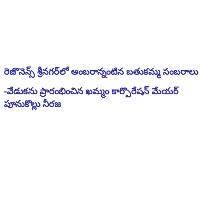
రెజొనెన్స్‌ శ్రీనగర్‌లో అంబరాన్నంటిన బతుకమ్మ సంబరాలు
-వేడుకను ప్రారంభించిన ఖమ్మం కార్పొరేషన్‌ మేయర్‌
పూనుకొల్లు నీరజ