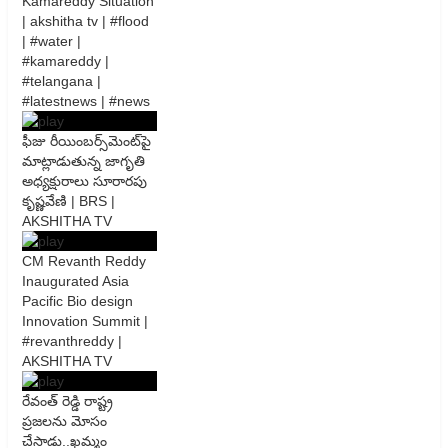
Kamareddy Situation
| akshitha tv | #flood
| #water |
#kamareddy |
#telangana |
#latestnews | #news
ఫీజు రీయింబర్స్‌మెంట్‌పై
మాట్లాడుతున్న జాగృతి
అధ్యక్షురాలు సూరారపు
కృష్ణవేణి | BRS |
AKSHITHA TV
CM Revanth Reddy
Inaugurated Asia
Pacific Bio design
Innovation Summit |
#revanthreddy |
AKSHITHA TV
రేవంత్ రెడ్డి రాష్ట్ర
ప్రజలను మోసం
చేసాడు..ఖమ్మం