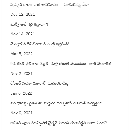
పుష్కర కాలం నాటి అభిమానం… పంచుకున్న వేళా…
Dec 12, 2021
మళ్ళీ అవే గిల్లి కజ్జాలా?!
Nov 14, 2021
మొత్తానికి జెనీలియా రీ ఎంట్రీ ఇస్తోంది!
Mar 5, 2022
9వ రౌండ్ ఫలితాల వెల్లడి: మళ్లీ ఈటలే ముందంజ.. భారీ మెజారిటీ
Nov 2, 2021
కేసీఆర్ నయా రజాకార్: మధుయాష్కీ
Jan 6, 2022
వరి ధాన్యం రైతులకు మద్దతు ధర ప్రకటించకపోతే ఉవ్వెత్తున…
Nov 6, 2021
అమీన్ పూర్ మున్సిపల్ చైర్మన్ పాండు రంగారెడ్డికి వాటా ఎంత?