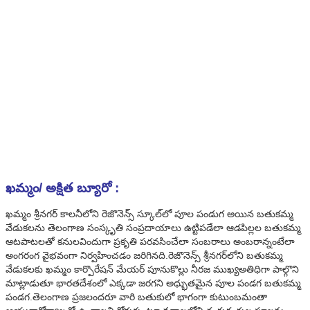
ఖమ్మం/ అక్షిత బ్యూరో :
ఖమ్మం శ్రీనగర్‌ కాలనీలోని రెజొనెన్స్‌ స్కూల్‌లో పూల పండుగ అయిన బతుకమ్మ
వేడుకలను తెలంగాణ సంస్కృతి సంప్రదాయాలు ఉట్టిపడేలా ఆడపిల్లల బతుకమ్మ
ఆటపాటలతో కనులవిందుగా ప్రకృతి పరవసించేలా సంబరాలు అంబరాన్నంటేలా
అంగరంగ వైభవంగా నిర్వహించడం జరిగినది.రెజొనెన్స్‌ శ్రీనగర్‌లోని బతుకమ్మ
వేడుకలకు ఖమ్మం కార్పొరేషన్‌ మేయర్‌ పూనుకొల్లు నీరజ ముఖ్యఅతిధిగా పాల్గొని
మాట్లాడుతూ భారతదేశంలో ఎక్కడా జరగని అధ్భుతమైన పూల పండగ బతుకమ్మ
పండగ.తెలంగాణ ప్రజలందరూ వారి బతుకులో భాగంగా కుటుంబమంతా