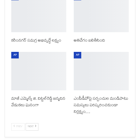
కరీంనగర్ సమగ్ర అభివృద్ధే లక్ష్యం
అతివేగం బలితీసింది
AP
AP
మాజీ ఎమ్మెల్యే జి. విట్టల్‌రెడ్డి జన్మదిన
ఎంపీడీవోపై సర్పంచుల మండిపాటు
వేడుకలు ఘనంగా
సమస్యలు పరిష్కరించకుండా
నిర్లక్ష్యం…
PREV
NEXT