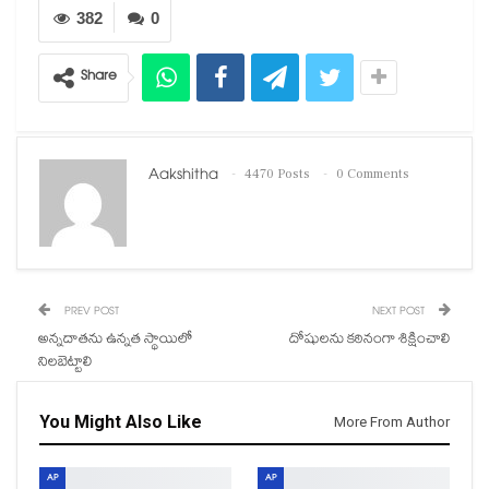
382
0
Share
Aakshitha
4470 Posts
0 Comments
PREV POST
NEXT POST
అన్నదాతను ఉన్నత స్థాయిలో
దోషులను కఠినంగా శిక్షించాలి
నిలబెట్టాలి
You Might Also Like
More From Author
AP
AP