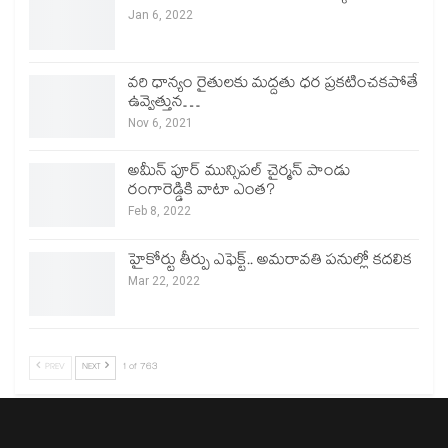
Jan 6, 2022
వరి ధాన్యం రైతులకు మద్దతు ధర ప్రకటించకపోతే
ఉవ్వెత్తున…
Nov 6, 2021
అమీన్ పూర్ మున్సిపల్ చైర్మన్ పాండు
రంగారెడ్డికి వాటా ఎంత?
Feb 8, 2022
హైకోర్టు తీర్పు ఎఫెక్ట్.. అమరావతి పనుల్లో కదలిక
Mar 22, 2022
PREV
NEXT
1 of 763