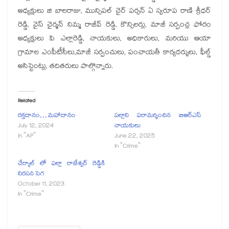
అధ్యక్షులు జి బాలరాజు, మున్సిపల్ చైర్ పర్సన్ ఏ స్వరూప రాణి శ్రీధర్
రెడ్డి, వైస్ చైర్మన్ నిమ్మ రాజీవ్ రెడ్డి, కౌన్సిలర్లు, మాజీ సర్పంచ్ల ఫోరం
అధ్యక్షులు పి ఎల్లారెడ్డి, నాయకులు, అధికారులు, మరియు ఆయా
గ్రామాల ఎంపీటీసీలు,మాజీ సర్పంచులు, పంచాయతీ కార్యదర్శులు, ఫీల్డ్
అసిస్టెంట్లు, తదితరులు పాల్గొన్నారు.
Related
రక్తదానం… మహాదానం
పల్లాని పరామర్శించిన బిఆర్ఎస్
July 12, 2024
నాయకులు
In "AP"
June 22, 2025
In "Crime"
చేర్యాల్ లో పల్లా రాజేశ్వర్ రెడ్డికి
నిరసన సెగ
October 11, 2023
In "Crime"