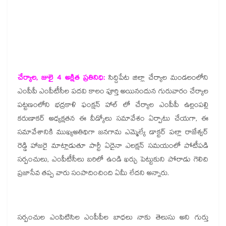
చేర్యాల, జులై 4 అక్షిత ప్రతినిధి:
సిద్దిపేట జిల్లా చేర్యాల మండలంలోని
ఎంపీపీ ఎంపీటీసీల పదవి కాలం పూర్తి అయినందున గురువారం చేర్యాల
పట్టణంలోని భద్రకాళి ఫంక్షన్ హాల్ లో చేర్యాల ఎంపీపీ ఉల్లంపల్లి
కరుణాకర్ అధ్యక్షతన ఈ వీడ్కోలు సమావేశం ఏర్పాటు చేయగా, ఈ
సమావేశానికి ముఖ్యఅతిథిగా జనగామ ఎమ్మెల్యే డాక్టర్ పల్లా రాజేశ్వర్
రెడ్డి హాజరై మాట్లాడుతూ పార్టీ ఏదైనా ఎలక్షన్ సమయంలో పోటీపడి
సర్పంచులు, ఎంపీటీసీలు బరిలో ఉండి ఖర్చు పెట్టుకుని పోరాడు గెలిచి
ప్రజాసేవ తప్ప వారు సంపాదించింది ఏమీ లేదని అన్నారు.
సర్పంచుల ఎంపిటిసిల ఎంపీపీల బాధలు నాకు తెలుసు అని గుర్తు