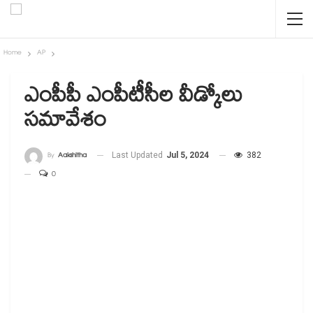
Home
AP
ఎంపీపీ ఎంపీటీసీల వీడ్కోలు
సమావేశం
By
Aakshitha
Last Updated
Jul 5, 2024
382
0