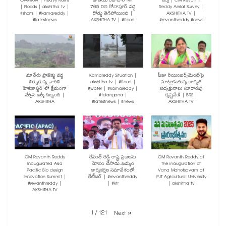
Overflow | Heavy Rains
జాతీయ రహదారి NH
సర్వే | CM Revanth
| Floods | akshitha tv |
765 DG కోనాపూర్ వద్ద
Reddy Aerial Survey |
#shorts | #kamareddy |
రోడ్డు తెగిపోయింది |
AKSHITHA TV |
#latestnews
AKSHITHA TV | #flood
#revanthreddy #news
మానేరు ప్రాజెక్టు వద్ద
Kamareddy Situation |
ఫీజు రీయింబర్స్‌మెంట్‌పై
చిక్కుకున్న వారిని
akshitha tv | #flood |
మాట్లాడుతున్న జాగృతి
హెలికాప్టర్ లో క్షేమంగా
#water | #kamareddy |
అధ్యక్షురాలు సూరారపు
చేర్చిన ఆర్మీ సిబ్బంది |
#telangana |
కృష్ణవేణి | BRS |
AKSHITHA
#latestnews | #news
AKSHITHA TV
CM Revanth Reddy
రేవంత్ రెడ్డి రాష్ట్ర ప్రజలను
CM Revanth Reddy at
Inaugurated Asia
మోసం చేసాడు..ఖమ్మం
the inauguration of
Pacific Bio design
కార్యకర్తల సమావేశంలో
Vana Mahotsavam at
Innovation Summit |
కేటీఆర్ | #revanthreddy
PJT Agricultural University
#revanthreddy |
| #ktr
| akshitha tv
AKSHITHA TV
1
/
121
Next
»