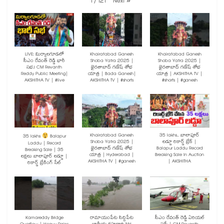
1
/
121
Next
»
LIVE: మిర్యాలగూడలో
Khairatabad Ganesh
Khairatabad Ganesh
సీఎం రేవంత్ రెడ్డి భారీ
Shoba Yatra 2025 |
Shoba Yatra 2025 |
సభ.! CM Revanth
ఖైరతాబాద్ గణేష్ శోభ
ఖైరతాబాద్ గణేష్ శోభ
Reddy Public Meeting|
యాత్ర | Bada Ganesh|
యాత్ర | AKSHITHA TV |
AKSHITHA TV | #live
AKSHITHA TV | #shorts
#shorts | #ganesh
Khairatabad Ganesh
35 lakhs.. బాలాపూర్
35 lakhs
Balapur
Shoba Yatra 2025 |
లడ్డూ రికార్డ్ బ్రేక్ |
Laddu | Record
ఖైరతాబాద్ గణేష్ శోభ
Balapur Laddu Record
Breaking Sale | 35
యాత్ర | Hyderabad |
Breaking Sale In Auction
లక్షలు బాలాపూర్ లడ్డూ |
AKSHITHA TV | #ganesh
| AKSHITHA
రికార్డ్ బ్రేకింగ్ సేల్
Kamareddy Bridge
రామాయంపేట సిద్దిపేట
సీఎం రేవంత్ రెడ్డి ఏరియల్