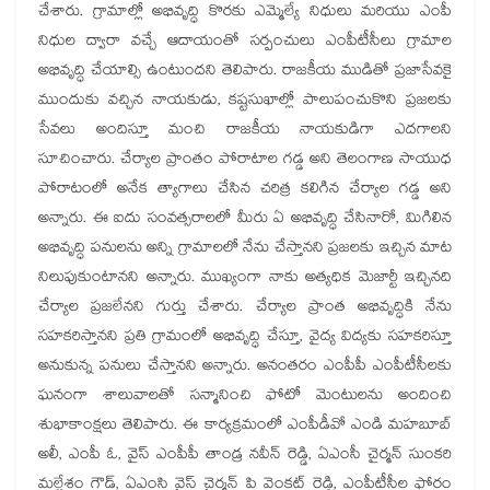
చేశారు. గ్రామాల్లో అభివృద్ధి కొరకు ఎమ్మెల్యే నిధులు మరియు ఎంపీ
నిధుల ద్వారా వచ్చే ఆదాయంతో సర్పంచులు ఎంపీటీసీలు గ్రామాల
అభివృద్ధి చేయాల్సి ఉంటుందని తెలిపారు. రాజకీయ ముడితో ప్రజాసేవకై
ముందుకు వచ్చిన నాయకుడు, కష్టసుఖాల్లో పాలుపంచుకొని ప్రజలకు
సేవలు అందిస్తూ మంచి రాజకీయ నాయకుడిగా ఎదగాలని
సూచించారు. చేర్యాల ప్రాంతం పోరాటాల గడ్డ అని తెలంగాణ సాయుధ
పోరాటంలో అనేక త్యాగాలు చేసిన చరిత్ర కలిగిన చేర్యాల గడ్డ అని
అన్నారు. ఈ ఐదు సంవత్సరాలలో మీరు ఏ అభివృద్ధి చేసినారో, మిగిలిన
అభివృద్ధి పనులను అన్ని గ్రామాలలో నేను చేస్తానని ప్రజలకు ఇచ్చిన మాట
నిలుపుకుంటానని అన్నారు. ముఖ్యంగా నాకు అత్యధిక మెజార్టీ ఇచ్చినది
చేర్యాల ప్రజలేనని గుర్తు చేశారు. చేర్యాల ప్రాంత అభివృద్ధికి నేను
సహకరిస్తానని ప్రతి గ్రామంలో అభివృద్ధి చేస్తూ, వైద్య విద్యకు సహకరిస్తూ
అనుకున్న పనులు చేస్తానని అన్నారు. అనంతరం ఎంపీపీ ఎంపీటీసీలకు
ఘనంగా శాలువాలతో సన్మానించి ఫోటో మెంటులను అందించి
శుభాకాంక్షలు తెలిపారు. ఈ కార్యక్రమంలో ఎంపీడీవో ఎండి మహబూబ్
అలీ, ఎంపీ ఓ, వైస్ ఎంపీపీ తాండ్ర నవీన్ రెడ్డి, ఏఎంసీ చైర్మన్ సుంకరి
మల్లేశం గౌడ్, ఏఎంసి వైస్ చైర్మన్ పి వెంకట్ రెడ్డి, ఎంపీటీసీల ఫోరం