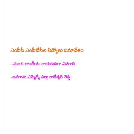
ఎంపీపీ ఎంపీటీసీల వీడ్కోలు సమావేశం
–
మంచి రాజకీయ నాయకునిగా ఎదగాలి
-జనగామ ఎమ్మెల్యే పల్లా రాజేశ్వర్ రెడ్డి