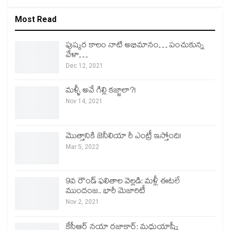
Most Read
పుష్కర కాలం నాటి అభిమానం… పంచుకున్న
వేళా…
Dec 12, 2021
మళ్ళీ అవే గిల్లి కజ్జాలా?!
Nov 14, 2021
మొత్తానికి జెనీలియా రీ ఎంట్రీ ఇస్తోంది!
Mar 5, 2022
9వ రౌండ్ ఫలితాల వెల్లడి: మళ్లీ ఈటలే
ముందంజ.. భారీ మెజారిటీ
Nov 2, 2021
కేసీఆర్ నయా రజాకార్: మధుయాష్కీ