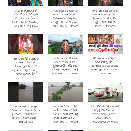
LIVE: మిర్యాలగూడలో
Khairatabad Ganesh
Khairatabad Ganesh
సీఎం రేవంత్ రెడ్డి భారీ
Shoba Yatra 2025 |
Shoba Yatra 2025 |
సభ.! CM Revanth
ఖైరతాబాద్ గణేష్ శోభ
ఖైరతాబాద్ గణేష్ శోభ
Reddy Public Meeting|
యాత్ర | Bada Ganesh|
యాత్ర | AKSHITHA TV |
AKSHITHA TV | #live
AKSHITHA TV | #shorts
#shorts | #ganesh
Khairatabad Ganesh
35 lakhs.. బాలాపూర్
35 lakhs
Balapur
Shoba Yatra 2025 |
లడ్డూ రికార్డ్ బ్రేక్ |
Laddu | Record
ఖైరతాబాద్ గణేష్ శోభ
Balapur Laddu Record
Breaking Sale | 35
యాత్ర | Hyderabad |
Breaking Sale In Auction
లక్షలు బాలాపూర్ లడ్డూ |
AKSHITHA TV | #ganesh
| AKSHITHA
రికార్డ్ బ్రేకింగ్ సేల్
Kamareddy Bridge
రామాయంపేట సిద్దిపేట
సీఎం రేవంత్ రెడ్డి ఏరియల్
Overflow | Heavy Rains
జాతీయ రహదారి NH
సర్వే | CM Revanth
| Floods | akshitha tv |
765 DG కోనాపూర్ వద్ద
Reddy Aerial Survey |
#shorts | #kamareddy |
రోడ్డు తెగిపోయింది |
AKSHITHA TV |
#latestnews
AKSHITHA TV | #flood
#revanthreddy #news