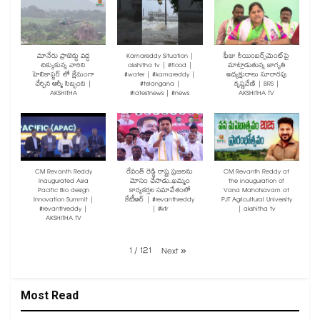
మానేరు ప్రాజెక్టు వద్ద
Kamareddy Situation |
ఫీజు రీయింబర్స్‌మెంట్‌పై
చిక్కుకున్న వారిని
akshitha tv | #flood |
మాట్లాడుతున్న జాగృతి
హెలికాప్టర్ లో క్షేమంగా
#water | #kamareddy |
అధ్యక్షురాలు సూరారపు
చేర్చిన ఆర్మీ సిబ్బంది |
#telangana |
కృష్ణవేణి | BRS |
AKSHITHA
#latestnews | #news
AKSHITHA TV
CM Revanth Reddy
రేవంత్ రెడ్డి రాష్ట్ర ప్రజలను
CM Revanth Reddy at
Inaugurated Asia
మోసం చేసాడు..ఖమ్మం
the inauguration of
Pacific Bio design
కార్యకర్తల సమావేశంలో
Vana Mahotsavam at
Innovation Summit |
కేటీఆర్ | #revanthreddy
PJT Agricultural University
#revanthreddy |
| #ktr
| akshitha tv
AKSHITHA TV
1
/
121
Next
»
Most Read