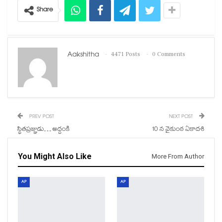
Share
Aakshitha
4471 Posts
0 Comments
PREV POST
NEXT POST
స్థితప్రజ్ఞుడు… అద్దంకి
10 న వైకుంఠ ఏకాదశి
You Might Also Like
More From Author
AP
AP