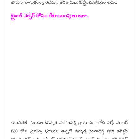
జోరుగా సాగుతున్నా రెవెన్యూ అధికారులు పట్టించుకోవడం లేదు..
ట్రైబల్ వెల్ఫేర్ కోసం కేటాయింపులు ఇలా..
దుండిగల్ మండల దొమ్మర పోచంపల్లి గ్రామ పరిధిలోని సర్వే నంబర్
120 లోని ప్రభుత్వ భూమిని అప్పటి ఉమ్మడి రంగారెడ్డి జిల్లా కలెక్టర్