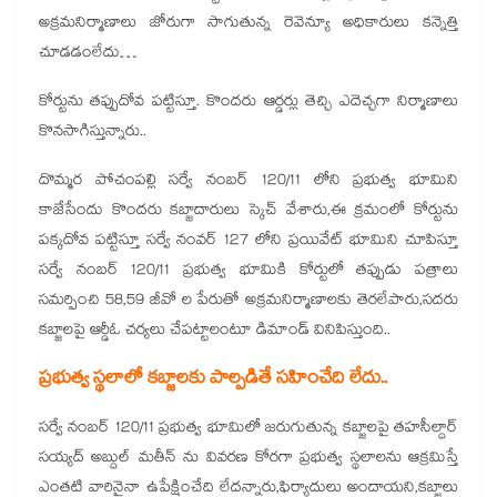
అక్రమనిర్మాణాలు జోరుగా సాగుతున్న రెవెన్యూ అధికారులు కన్నెత్తి
చూడడంలేదు…
కోర్టును తప్పుదోవ పట్టిస్తూ. కొందరు ఆర్డర్లు తెచ్చి ఎదెచ్చగా నిర్మాణాలు
కొనసాగిస్తున్నారు..
దొమ్మర పోచంపల్లి సర్వే నంబర్ 120/11 లోని ప్రభుత్వ భూమిని
కాజేసేందు కొందరు కబ్జాదారులు స్కెచ్ వేశారు,ఈ క్రమంలో కోర్టును
పక్కదోవ పట్టిస్తూ సర్వే నంవర్ 127 లోని ప్రయివేట్ భూమిని చూపిస్తూ
సర్వే నంబర్ 120/11 ప్రభుత్వ భూమికి కోర్టులో తప్పుడు పత్రాలు
సమర్పించి 58,59 జీవో ల పేరుతో అక్రమనిర్మాణాలకు తెరలేపారు,సదరు
కబ్జాలపై ఆర్డీఓ చర్యలు చేపట్టాలంటూ డిమాండ్ వినిపిస్తుంది..
ప్రభుత్వ స్థలాలో కబ్జాలకు పాల్పడితే సహించేది లేదు..
సర్వే నంబర్ 120/11 ప్రభుత్వ భూమిలో జరుగుతున్న కబ్జాలపై తహసీల్దార్
సయ్యద్ అబ్దుల్ మతీన్ ను వివరణ కోరగా ప్రభుత్వ స్థలాలను ఆక్రమిస్తే
ఎంతటి వారినైనా ఉపేక్షించేది లేదన్నారు,ఫిర్యాదులు అందాయని,కబ్జాలు