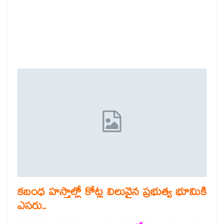
కబంధ హస్తాల్లో కోట్ల విలువైన ప్రభుత్వ భూమికి
ఎసరు..