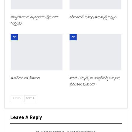
తప్పిపోయిన వృద్ధురాలు క్షేమంగా
కరీంనగర్ సమగ్ర అభివృద్ధే లక్ష్యం
గుర్తింపు
AP
AP
అతివేగం బలితీసింది
మాజీ ఎమ్మెల్యే జి. విట్టల్‌రెడ్డి జన్మదిన
వేడుకలు ఘనంగా
PREV
NEXT
Leave A Reply