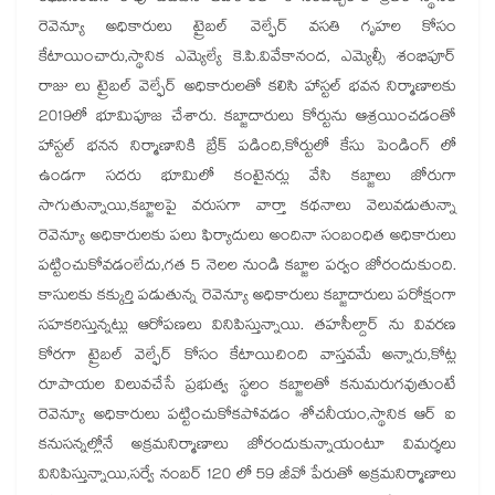
రెవెన్యూ అధికారులు ట్రైబల్ వెల్ఫేర్ వసతి గృహల కోసం
కేటాయించారు,స్థానిక ఎమ్యెల్యే కె.పి.వివేకానంద, ఎమ్యెల్సీ శంభిపూర్
రాజు లు ట్రైబల్ వెల్ఫేర్ అధికారులతో కలిసి హాస్టల్ భవన నిర్మాణాలకు
2019లో భూమిపూజ చేశారు. కబ్జాదారులు కోర్టును ఆశ్రయించడంతో
హాస్టల్ భనన నిర్మాణానికి బ్రేక్ పడింది,కోర్టులో కేసు పెండింగ్ లో
ఉండగా సదరు భూమిలో కంటైనర్లు వేసి కబ్జాలు జోరుగా
సాగుతున్నాయి,కబ్జాలపై వరుసగా వార్తా కథనాలు వెలువడుతున్నా
రెవెన్యూ అధికారులకు పలు ఫిర్యాదులు అందినా సంబంధిత అధికారులు
పట్టించుకోవడంలేదు,గత 5 నెలల నుండి కబ్జాల పర్వం జోరందుకుంది.
కాసులకు కక్కుర్తి పడుతున్న రెవెన్యూ అధికారులు కబ్జాదారులు పరోక్షంగా
సహకరిస్తున్నట్లు ఆరోపణలు వినిపిస్తున్నాయి. తహసీల్దార్ ను వివరణ
కోరగా ట్రైబల్ వెల్ఫేర్ కోసం కేటాయిచింది వాస్తవమే అన్నారు,కోట్ల
రూపాయల విలువచేసే ప్రభుత్వ స్థలం కబ్జాలతో కనుమరుగవుతుంటే
రెవెన్యూ అధికారులు పట్టించుకోకపోవడం శోచనీయం,స్థానిక ఆర్ ఐ
కనుసన్నల్లోనే అక్రమనిర్మాణాలు జోరందుకున్నాయంటూ విమర్శలు
వినిపిస్తున్నాయి,సర్వే నంబర్ 120 లో 59 జీవో పేరుతో అక్రమనిర్మాణాలు