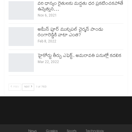
వరి ధాన్యం రైతులకు మద్దతు ధర ప్రకటించకపోతే
ఉవ్వెత్తున…
Nov 6, 2021
అమీన్ పూర్ మున్సిపల్ చైర్మన్ పాండు
రంగారెడ్డికి వాటా ఎంత?
Feb 8, 2022
హైకోర్టు తీర్పు ఎఫెక్ట్.. అమరావతి పనుల్లో కదలిక
Mar 22, 2022
PREV
NEXT
1 of 763
News
Gossips
Sports
Technology