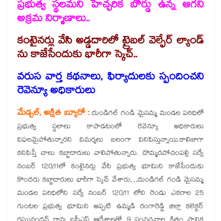
ప్రభుత్వ స్థలమని హెచ్చరిక బోర్డు ఉన్న ఆగని
అక్రమ నిర్మాణాలు..
కంటైనర్లు వేసి అడ్డదారిలో ట్రైబల్ వెల్ఫేర్ ల్యాండ్
ను కాజేసేందుకు భారీగా స్కెచ్..
వరుస వార్త కథనాలు, ఫిర్యాదులకు స్పందించని
రెవెన్యూ అధికారులు
మేడ్చల్, అక్షిత బ్యూరో :
దుండిగల్ గండి మైసమ్మ మండల పరిధిలో
ప్రభుత్వ స్థలాలు కాపాడటంలో రెవెన్యూ అధికారులు
విఫలమైపోతున్నారని విమర్శలు బలంగా వినిపిస్తున్నాయి.కాలిజాగా
కనిపిస్తే చాలు కబ్జాదారులు వాలిపోతున్నారు. దొమ్మరపోచంపల్లి సర్వే
నంబర్ 120/11లో కంటైనర్లు వేసి ప్రభుత్వ భూమిని కాజేసేందుకు
కొందరు కబ్జాదారులు భారీగా స్కెచ్ వేశారు…దుండిగల్ గండి మైసమ్మ
మండల పరిధిలోని సర్వే నంబర్ 120/11 లోని రెండు ఎకరాల 25
గుంటల ప్రభుత్వ భూమిని అప్పటి ఉమ్మడి రంగారెడ్డి జిల్లా కలెక్టర్
రఘునందన్ రావు ఐపీఎస్ ఆదేశాలతో 9 సంవచ్చరాల క్రితం స్థానిక