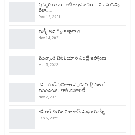
పుష్కర కాలం నాటి అభిమానం… పంచుకున్న
వేళా…
Dec 12, 2021
మళ్ళీ అవే గిల్లి కజ్జాలా?!
Nov 14, 2021
మొత్తానికి జెనీలియా రీ ఎంట్రీ ఇస్తోంది!
Mar 5, 2022
9వ రౌండ్ ఫలితాల వెల్లడి: మళ్లీ ఈటలే
ముందంజ.. భారీ మెజారిటీ
Nov 2, 2021
కేసీఆర్ నయా రజాకార్: మధుయాష్కీ
Jan 6, 2022