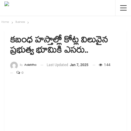
Home
Business
కబంధ హస్తాల్లో కోట్ల విలువైన
ప్రభుత్వ భూమికి ఎసరు..
By
Aakshitha
Last Updated
Jan 7, 2025
144
0