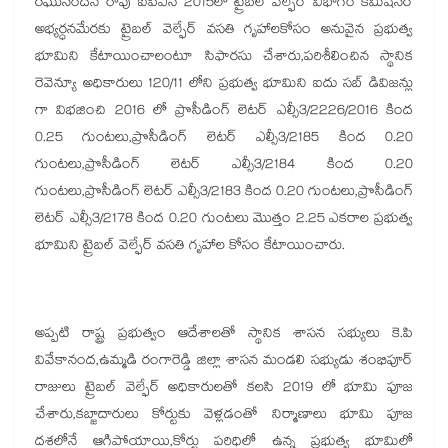
రఘునందన్ రావు ఐపీఎస్ 2015లో ట్రైబల్ వెల్ఫేర్ విభాగం కమీషనర్
అభ్యర్ధనమేరకు ట్రైబల్ వెల్ఫేర్ వసతి గృహాలకోసం అనువైన ప్రభుత్వ
భూమిని కేటాయించాలంటూ సిఫారసు చేశారు,పరిశీలించిన స్థానిక
రెవెన్యూ అధికారులు 120/11 లోని ప్రభుత్వ భూమిని ఐదు సబ్ డివిజన్లు
గా విభజించి 2016 లో ప్రొసీడింగ్ లెటర్ ఎల్సీ3/2226/2016 కింద
0.25 గుంటలు,ప్రొసీడింగ్ లెటర్ ఎల్సీ3/2185 కింద 0.20
గుంటలు,ప్రొసీడింగ్ లెటర్ ఎల్సీ3/2184 కింద 0.20
గుంటలు,ప్రొసీడింగ్ లెటర్ ఎల్సీ3/2183 కింద 0.20 గుంటలు,ప్రొసీడింగ్
లెటర్ ఎల్సీ3/2178 కింద 0.20 గుంటలు మొత్తం 2.25 ఎకరాల ప్రభుత్వ
భూమిని ట్రైబల్ వెల్ఫేర్ వసతి గృహాల కోసం కేటాయించారు.
అప్పటి రాష్ట్ర ప్రభుత్వం ఆదేశాలతో స్థానిక శాసన సభ్యులు కె.పి
వివేకానంద,ఉమ్మడి రంగారెడ్డి జిల్లా శాసన మండలి సభ్యుడు శంభిపూర్
రాజులు ట్రైబల్ వెల్ఫేర్ అధికారులతో కలసి 2019 లో భూమి పూజ
చేశారు,కబ్జాదారులు కోర్టుకు వెళ్లడంతో నిర్మాణాలు భూమి పూజ
దశలోనే ఆగిపోయాయి,కోర్టు పరిధిలో ఉన్న ప్రభుత్వ భూమిలో