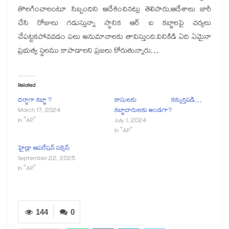
తొలగించాలంటూ సిబ్బందిని ఆదేశించినట్లు తెలిపారు,ఆదేశాలు జారీ
చేసి రోజులు గడుస్తున్నా స్థానిక ఆర్ ఐ కబ్జాలపై చర్యలు
చేపట్టకపోవవడం పలు అనుమానాలకు తావిస్తుంది.వినికిడి ఏది ఏమైనా
ప్రభుత్వ స్థలము కాపాడాలని ప్రజలు కోరుతున్నారు…
Related
దర్జాగా కబ్జా ?
కాసులకు కక్కుర్తిపడి…
March 17, 2024
కబ్జాదారులకు అండగా?
In "AP"
July 1, 2024
In "AP"
హైడ్రా ఆపరేషన్ సక్సెస్
September 22, 2025
In "AP"
144
0