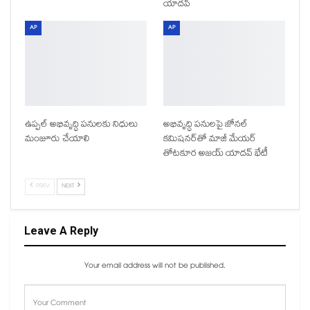
యాదవ్
AP
AP
ఉప్పల్ అభివృద్ధి పనులకు నిధులు
అభివృద్ధి పనులపై జోనల్
మంజూరు చేయాలి
కమిషనర్‌తో మాజీ మేయర్
తోటకూర అజయ్ యాదవ్ భేటీ
PREV
NEXT
Leave A Reply
Your email address will not be published.