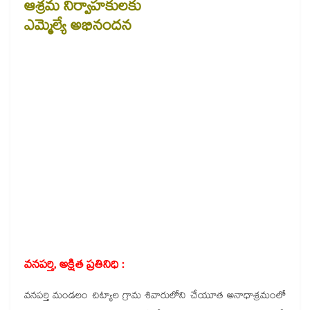
ఆశ్రమ నిర్వాహకులకు
ఎమ్మెల్యే అభినందన
వనపర్తి, అక్షిత ప్రతినిధి :
వనపర్తి మండలం చిట్యాల గ్రామ శివారులోని చేయూత అనాధాశ్రమంలో