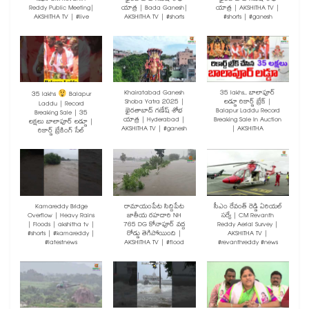
Reddy Public Meeting|
యాత్ర | Bada Ganesh|
యాత్ర | AKSHITHA TV |
AKSHITHA TV | #live
AKSHITHA TV | #shorts
#shorts | #ganesh
Khairatabad Ganesh
35 lakhs.. బాలాపూర్
35 lakhs
Balapur
Shoba Yatra 2025 |
లడ్డూ రికార్డ్ బ్రేక్ |
Laddu | Record
ఖైరతాబాద్ గణేష్ శోభ
Balapur Laddu Record
Breaking Sale | 35
యాత్ర | Hyderabad |
Breaking Sale In Auction
లక్షలు బాలాపూర్ లడ్డూ |
AKSHITHA TV | #ganesh
| AKSHITHA
రికార్డ్ బ్రేకింగ్ సేల్
Kamareddy Bridge
రామాయంపేట సిద్దిపేట
సీఎం రేవంత్ రెడ్డి ఏరియల్
Overflow | Heavy Rains
జాతీయ రహదారి NH
సర్వే | CM Revanth
| Floods | akshitha tv |
765 DG కోనాపూర్ వద్ద
Reddy Aerial Survey |
#shorts | #kamareddy |
రోడ్డు తెగిపోయింది |
AKSHITHA TV |
#latestnews
AKSHITHA TV | #flood
#revanthreddy #news