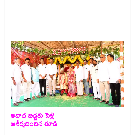
అనాథ బిడ్డకు పెళ్లి
ఆశీర్వదించిన తూడి