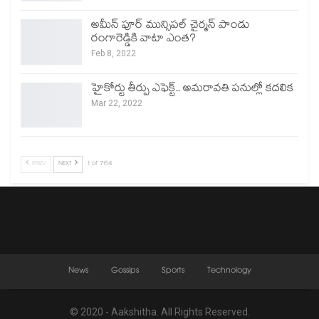
అమీన్ పూర్ మున్సిపల్ చైర్మన్ పాండు
రంగారెడ్డికి వాటా ఎంత?
Feb 8, 2022
హైకోర్టు తీర్పు ఎఫెక్ట్.. అమరావతి పనుల్లో కదలిక
Mar 22, 2022
PREV
NEXT
1 of 764
News
Gossips
Sports
Technology
© 2020 - Aakshitha. All Rights Reserved.