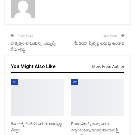
PREV POST
NEXT POST
దాతృత్వం చాటుకున్న ఎమ్మెల్యే
మీడియా స్వేచ్ఛపై అదుపు ఉండాలి
మేఘారెడ్డి
You Might Also Like
More From Author
AP
AP
8వ వార్డును దశల వారీగా అభివృద్ధి
రేణుక ఎల్లమ్మ అమ్మ వారిని
చేస్తాం
దర్శించుకున్న కంజర్ల విజయలక్ష్మి