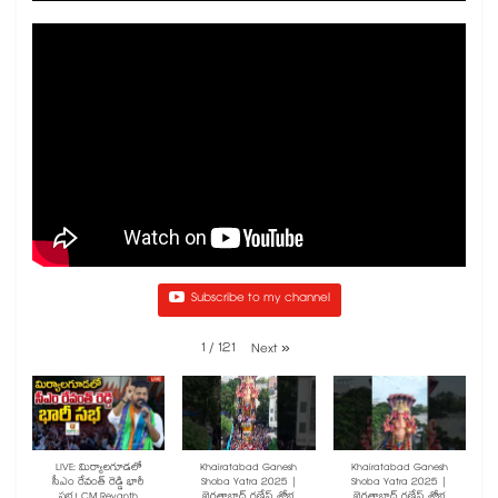
Subscribe to my channel
1
/
121
Next
»
LIVE: మిర్యాలగూడలో
Khairatabad Ganesh
Khairatabad Ganesh
సీఎం రేవంత్ రెడ్డి భారీ
Shoba Yatra 2025 |
Shoba Yatra 2025 |
సభ.! CM Revanth
ఖైరతాబాద్ గణేష్ శోభ
ఖైరతాబాద్ గణేష్ శోభ