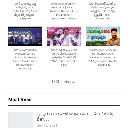
మానేరు ప్రాజెక్టు వద్ద
Kamareddy Situation |
ఫీజు రీయింబర్స్‌మెంట్‌పై
చిక్కుకున్న వారిని
akshitha tv | #flood |
మాట్లాడుతున్న జాగృతి
హెలికాప్టర్ లో క్షేమంగా
#water | #kamareddy |
అధ్యక్షురాలు సూరారపు
చేర్చిన ఆర్మీ సిబ్బంది |
#telangana |
కృష్ణవేణి | BRS |
AKSHITHA
#latestnews | #news
AKSHITHA TV
CM Revanth Reddy
రేవంత్ రెడ్డి రాష్ట్ర ప్రజలను
CM Revanth Reddy at
Inaugurated Asia
మోసం చేసాడు..ఖమ్మం
the inauguration of
Pacific Bio design
కార్యకర్తల సమావేశంలో
Vana Mahotsavam at
Innovation Summit |
కేటీఆర్ | #revanthreddy
PJT Agricultural University
#revanthreddy |
| #ktr
| akshitha tv
AKSHITHA TV
1
/
121
Next
»
Most Read
పుష్కర కాలం నాటి అభిమానం… పంచుకున్న
వేళా…
Dec 12, 2021