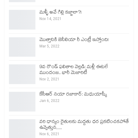
మళ్ళీ అవే గిల్లి కజ్జాలా?!
Nov 14, 2021
మొత్తానికి జెనీలియా రీ ఎంట్రీ ఇస్తోంది!
Mar 5, 2022
9వ రౌండ్ ఫలితాల వెల్లడి: మళ్లీ ఈటలే
ముందంజ.. భారీ మెజారిటీ
Nov 2, 2021
కేసీఆర్ నయా రజాకార్: మధుయాష్కీ
Jan 6, 2022
వరి ధాన్యం రైతులకు మద్దతు ధర ప్రకటించకపోతే
ఉవ్వెత్తున…
Nov 6, 2021