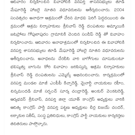
ఆదివారం నిర్వహించిన వివాహానికి వనపర్తి శాసనసభ్యులు తూడి
మేఘారెడ్డి హాజరై నూతన వధూవరులను ఆశీర్వదించారు. 2004
సంవత్సరం అనాధగా ఆశ్రమంలో చేరిన మాధవి పెరిగి పెద్దదయింది ఈ
క్రమంలో ఆశ్రమ నిర్వాహకులు శ్రీనివాస్ రెడ్డి దంపతులు అమ్మాయికి
జటప్రోలు గోపులాపురం గ్రామానికి చెందిన సందీప్ రెడ్డి తో వివాహం
నిర్వహించారు. ఆదివారం అనాధాశ్రమంలో నిర్వహించిన ఈ వివాహానికి
వనపర్తి శాసనసభ్యులు తూడి మేఘారెడ్డి హాజరై నూతన వధూవరులను
ఆశీర్వదించారు. అనాధలను చేరదీసి వారి బాగోగులు చూసుకుంటూ
భవిష్యత్తు బాగును కోరి వివాహం జరిపిస్తున్న ఆశ్రమ నిర్వాహకులు
శ్రీనివాస్ రెడ్డి దంపతులను ఎమ్మెల్యే అభినందించారు. కార్యక్రమంలో
వనపర్తి మండల మాజీ ఎంపీపీ కిచ్చారెడ్డి, మైనార్టీ నాయకులు రహీం,
చిన్నమందడి మాజీ సర్పంచ్ సూర్య చంద్రారెడ్డి, అంకుర్ వెంకటరెడ్డి,
ఆర్యభవన్ శ్రీనివాస్, వనపర్తి జిల్లా యూత్ కాంగ్రెస్ అధ్యక్షులు వారికి
ఆదిత్య కాంగ్రెస్ పార్టీ వనపర్తి పట్టణ అధ్యక్షులు చీర్ల విజయ్ చందర్,
లక్కాకుల సతీష్, సంస్థ ప్రతినిధులు, కాంగ్రెస్ పార్టీ నాయకులు కార్యకర్తలు
తదితరులు పాల్గొన్నారు.