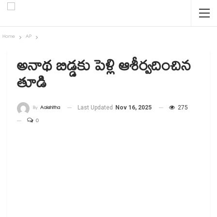
Home
AP
అనాథ బిడ్డకు పెళ్లి ఆశీర్వదించిన
తూడి
By
Aakshitha
Last Updated
Nov 16, 2025
275
0