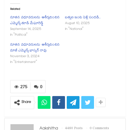
Related
నూతన వధూవరులను ఆశీర్వదించిన
బత్తుల ఇంట పెళ్లి సందడి..
ఎమ్మెల్యే తూడి మేఘారెడ్డి
August 10, 2025
September 14, 2025
In "National"
In "Political"
నూతన వధూవరులను ఆశీర్వదించిన
మాజీ ఎమ్మెల్యే భాస్కర్ రావు
November 3, 2024
In "Entertainment"
275
0
Share
Aakshitha
4480 Posts
0 Comments