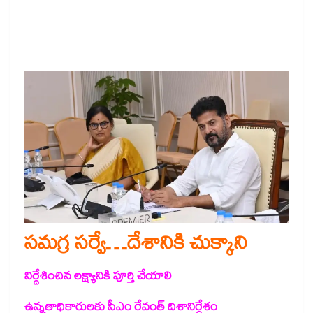
సమగ్ర సర్వే…దేశానికి చుక్కాని
నిర్దేశించిన లక్ష్యానికి పూర్తి చేయాలి
ఉన్నతాధికారులకు సీఎం రేవంత్ దిశానిర్దేశం