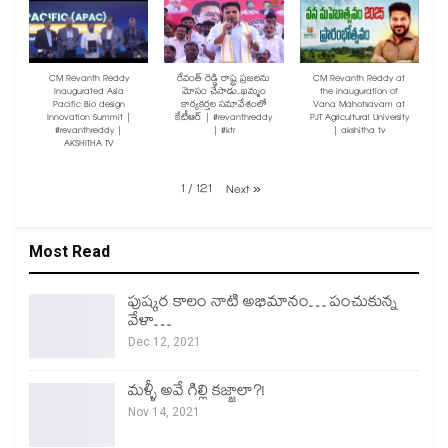
CM Revanth Reddy
రేవంత్ రెడ్డి రాష్ట్ర ప్రజలను
CM Revanth Reddy at
Inaugurated Asia
మోసం చేసాడు..ఖమ్మం
the inauguration of
Pacific Bio design
కార్యకర్తల సమావేశంలో
Vana Mahotsavam at
Innovation Summit |
కేటీఆర్ | #revanthreddy
PJT Agricultural University
#revanthreddy |
| #ktr
| akshitha tv
AKSHITHA TV
1
/
121
Next
»
Most Read
పుష్కర కాలం నాటి అభిమానం… పంచుకున్న
వేళా…
Dec 12, 2021
మళ్ళీ అవే గిల్లి కజ్జాలా?!
Nov 14, 2021