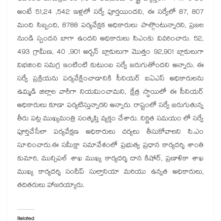
అంటే 51,24 ,542 ఇళ్లలో సర్వే పూర్తయిందని, ఈ సర్వేలో 87, 807
మంది సిబ్బంది, 8788 పర్యవేక్షక అధికారులు పాల్గొంటున్నారని, ప్రజల
నుండి స్పందన బాగా ఉందని అధికారులు సిఎంకు వివరించారు. 52,
493 గ్రామీణ, 40 ,901 అర్బన్ బ్లాకులుగా మొత్తం 92,901 బ్లాకులుగా
విభజించి సమగ్ర ఇంటింటి కుటుంబ సర్వే జరుగుతోందని అన్నారు. ఈ
సర్వే ప్రక్రియను పర్యవేక్షించాడానికి సీనియర్ ఐఏఎస్ అధికారులను
ఉమ్మడి జిల్లాల వారీగా నియమించామని, క్షేత్ర స్థాయిలో ఈ సీనియర్
అధికారులు కూడా పర్యటిస్తున్నారని అన్నారు. రాష్టంలో సర్వే జరుగుతున్న
తీరు పట్ల ముఖ్యమంత్రి సంతృప్తి వ్యక్తం చేశారు. నిర్ణిత సమయం లో సర్వే
పూర్తిచేసేలా పర్యవేక్షణ అధికారులు చర్యలు తీసుకోవాలని సి.ఎం
సూచించారు.ఈ సమీక్షా సమావేశంలో ప్రభుత్వ ప్రధాన కార్యదర్శి శాంతి
కుమారి, మున్సిపల్ శాఖ ముఖ్య కార్యదర్శి దాన కిషోర్, ప్రణాళికా శాఖ
ముఖ్య కార్యదర్శి సందీప్ సుల్తానియా మరియు ఉన్నత అధికారులు,
తదితరులు హాజరయ్యారు.
Related