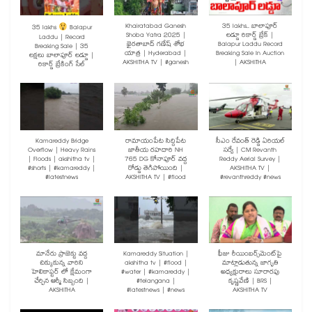
Khairatabad Ganesh
35 lakhs.. బాలాపూర్
35 lakhs
Balapur
Shoba Yatra 2025 |
లడ్డూ రికార్డ్ బ్రేక్ |
Laddu | Record
ఖైరతాబాద్ గణేష్ శోభ
Balapur Laddu Record
Breaking Sale | 35
యాత్ర | Hyderabad |
Breaking Sale In Auction
లక్షలు బాలాపూర్ లడ్డూ |
AKSHITHA TV | #ganesh
| AKSHITHA
రికార్డ్ బ్రేకింగ్ సేల్
Kamareddy Bridge
రామాయంపేట సిద్దిపేట
సీఎం రేవంత్ రెడ్డి ఏరియల్
Overflow | Heavy Rains
జాతీయ రహదారి NH
సర్వే | CM Revanth
| Floods | akshitha tv |
765 DG కోనాపూర్ వద్ద
Reddy Aerial Survey |
#shorts | #kamareddy |
రోడ్డు తెగిపోయింది |
AKSHITHA TV |
#latestnews
AKSHITHA TV | #flood
#revanthreddy #news
మానేరు ప్రాజెక్టు వద్ద
Kamareddy Situation |
ఫీజు రీయింబర్స్‌మెంట్‌పై
చిక్కుకున్న వారిని
akshitha tv | #flood |
మాట్లాడుతున్న జాగృతి
హెలికాప్టర్ లో క్షేమంగా
#water | #kamareddy |
అధ్యక్షురాలు సూరారపు
చేర్చిన ఆర్మీ సిబ్బంది |
#telangana |
కృష్ణవేణి | BRS |
AKSHITHA
#latestnews | #news
AKSHITHA TV