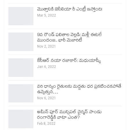
మొత్తానికి జెనీలియా రీ ఎంట్రీ ఇస్తోంది!
Mar 5, 2022
9వ రౌండ్ ఫలితాల వెల్లడి: మళ్లీ ఈటలే
ముందంజ.. భారీ మెజారిటీ
Nov 2, 2021
కేసీఆర్ నయా రజాకార్: మధుయాష్కీ
Jan 6, 2022
వరి ధాన్యం రైతులకు మద్దతు ధర ప్రకటించకపోతే
ఉవ్వెత్తున…
Nov 6, 2021
అమీన్ పూర్ మున్సిపల్ చైర్మన్ పాండు
రంగారెడ్డికి వాటా ఎంత?
Feb 8, 2022