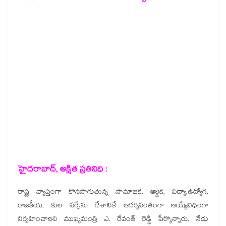
హైదరాబాద్, అక్షిత ప్రతినిధి :
రాష్ట్ర వ్యాప్తంగా కొనసాగుతున్న సామాజిక, ఆర్థిక, విద్యా,ఉద్యోగ,
రాజకీయ, కుల సర్వేను దేశానికే ఆదర్శవంతంగా అయ్యేవిధంగా
నిర్వహించాలని ముఖ్యమంత్రి ఎ. రేవంత్ రెడ్డి పేర్కొన్నారు. నేడు