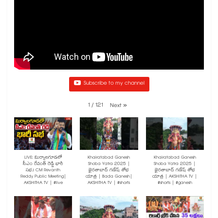
Subscribe to my channel
1
/
121
Next
»
LIVE: మిర్యాలగూడలో
Khairatabad Ganesh
Khairatabad Ganesh
సీఎం రేవంత్ రెడ్డి భారీ
Shoba Yatra 2025 |
Shoba Yatra 2025 |
సభ.! CM Revanth
ఖైరతాబాద్ గణేష్ శోభ
ఖైరతాబాద్ గణేష్ శోభ
Reddy Public Meeting|
యాత్ర | Bada Ganesh|
యాత్ర | AKSHITHA TV |
AKSHITHA TV | #live
AKSHITHA TV | #shorts
#shorts | #ganesh