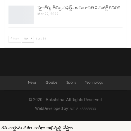
హైకోర్టు తీర్పు ఎఫెక్ట్.. అమరావతి పనుల్లో కదలిక
Mar 22, 2022
PREV
NEXT
1 of 764
News
Gossips
Sports
Technology
© 2020 - Aakshitha. All Rights Reserved.
WebDeveloped by:
SSIT-8143363500
8వ వార్డును దశల వారీగా అభివృద్ధి చేస్తాం