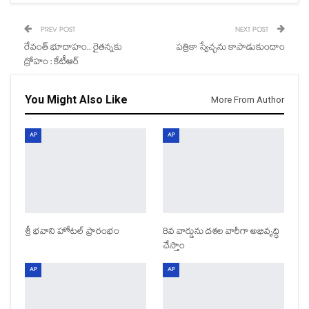
PREV POST
NEXT POST
రేవంత్‌ భూదాహం.. రైతన్నకు
పత్రికా స్వేచ్ఛను కాపాడుకుందాం
ద్రోహం : కేటీఆర్‌
You Might Also Like
More From Author
AP
AP
శ్రీ భవాని హోటల్ ప్రారంభం
8వ వార్డును దశల వారీగా అభివృద్ధి
చేస్తాం
AP
AP