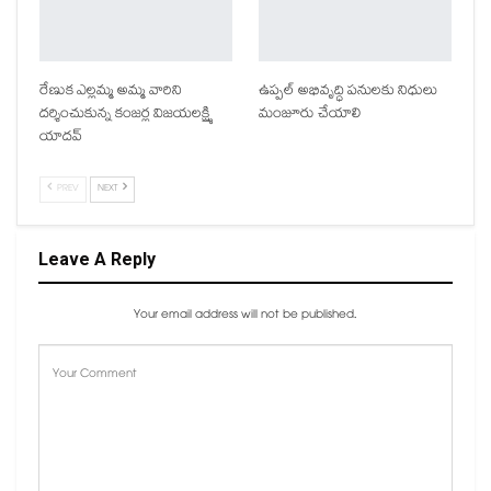
రేణుక ఎల్లమ్మ అమ్మ వారిని
ఉప్పల్ అభివృద్ధి పనులకు నిధులు
దర్శించుకున్న కంజర్ల విజయలక్ష్మి
మంజూరు చేయాలి
యాదవ్
PREV
NEXT
Leave A Reply
Your email address will not be published.