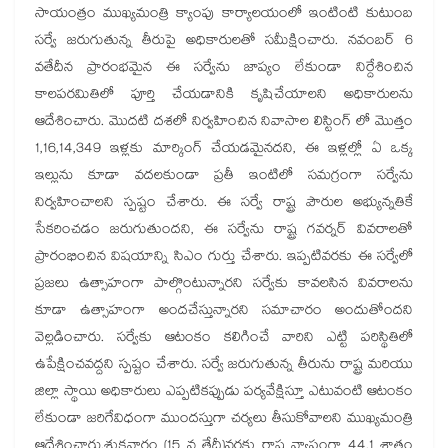
సాయంత్రం ముఖ్యమంత్రి క్యాంపు కార్యాలయంలో ఇంటింటి కుటుంబ
సర్వే జరుగుతున్న తీరుపై అధికారులతో సమీక్షించారు. నవంబర్ 6
వతేదీన ప్రారంభమైన ఈ సర్వేను జాప్యం లేకుండా నిర్దేశించిన
కాలపరమితిలో పూర్తి చేయడానికి కృషిచేయాలని అధికారులను
ఆదేశించారు. మొదటి దశలో నిర్వహించిన నివాసాల లిస్టింగ్ లో మొత్తం
1,16,14,349 ఇళ్లకు మార్కింగ్ చేయడమైనదని, ఈ ఇళ్లల్లో ఏ ఒక్క
ఇల్లును కూడా వదలకుండా ప్రతీ ఇంటిలో సమగ్రంగా సర్వేను
నిర్వహించాలని స్పష్టం చేశారు. ఈ సర్వే రాష్ట్ర పౌరుల అభ్యున్నతికే
సేకరించడం జరుగుతుందని, ఈ సర్వేను రాష్ట్ర గవర్నర్ వివరాలతో
ప్రారంభించిన విషయాన్ని సిఎం గుర్తు చేశారు. ఇప్పటివరకు ఈ సర్వేలో
ప్రజలు ఉత్సాహంగా పాల్గొంటున్నారని సర్వేకు కావలసిన వివరాలను
కూడా ఉత్సాహంగా అందచేస్తున్నారని సమాచారం అందుతోందని
వెల్లడించారు. సర్వేకు ఆటంకం కలిగించే వారిని ఎట్టి పరిస్థితిలో
ఉపేక్షించవద్దని స్పష్టం చేశారు. సర్వే జరుగుతున్న తీరును రాష్ట్ర మరియు
జిల్లా స్థాయి అధికారులు ఎప్పటికప్పుడు పర్యవేక్షిస్తూ ఎటువంటి ఆటంకం
లేకుండా జరిగేవిధంగా ముందస్తుగా చర్యలు తీసుకోవాలని ముఖ్యమంత్రి
ఆదేశించారు.శుక్రవారం (15 వ తేదీ)వరకు రాష్ట్ర వ్యాప్తంగా 44.1 శాతం