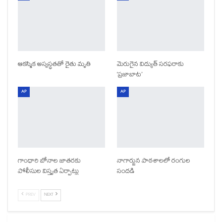
ఆకస్మిక అస్వస్థతతో రైతు మృతి
మెరుగైన విద్యుత్ సరఫరాకు
‘ప్రజాబాట’
AP
AP
గాంధారి బోనాల జాతరకు
నాగార్జున పాఠశాలలో రంగుల
పోలీసుల విస్తృత ఏర్పాట్లు
సందడి
PREV
NEXT