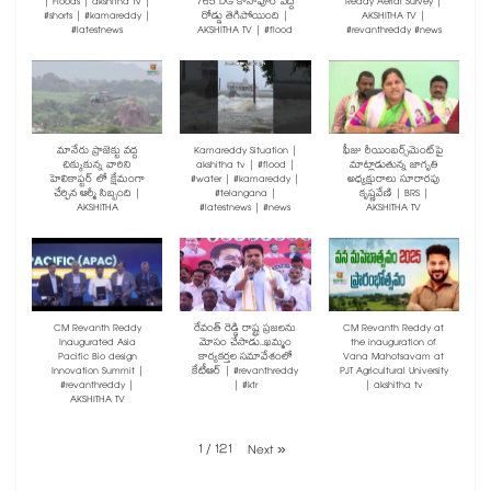
| Floods | akshitha tv |
765 DG కోనాపూర్ వద్ద
Reddy Aerial Survey |
#shorts | #kamareddy |
రోడ్డు తెగిపోయింది |
AKSHITHA TV |
#latestnews
AKSHITHA TV | #flood
#revanthreddy #news
మానేరు ప్రాజెక్టు వద్ద
Kamareddy Situation |
ఫీజు రీయింబర్స్‌మెంట్‌పై
చిక్కుకున్న వారిని
akshitha tv | #flood |
మాట్లాడుతున్న జాగృతి
హెలికాప్టర్ లో క్షేమంగా
#water | #kamareddy |
అధ్యక్షురాలు సూరారపు
చేర్చిన ఆర్మీ సిబ్బంది |
#telangana |
కృష్ణవేణి | BRS |
AKSHITHA
#latestnews | #news
AKSHITHA TV
CM Revanth Reddy
రేవంత్ రెడ్డి రాష్ట్ర ప్రజలను
CM Revanth Reddy at
Inaugurated Asia
మోసం చేసాడు..ఖమ్మం
the inauguration of
Pacific Bio design
కార్యకర్తల సమావేశంలో
Vana Mahotsavam at
Innovation Summit |
కేటీఆర్ | #revanthreddy
PJT Agricultural University
#revanthreddy |
| #ktr
| akshitha tv
AKSHITHA TV
1
/
121
Next
»