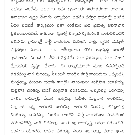
తెచ్చిపెడుతున్నాయని అభివర్ణించారు. భవిష్యత్తులో కూడా కాంగ్రెస్
ప్రభుత్వ సంక్షేమ పథకాలు తమ గ్రామాలకు నిరంతరంగా రావాలని
ఆశాభావం వ్యక్తం చేశారు. లక్ష్మాపురం ఫణిగిరి పస్తాల గ్రామాల్లో జరిగిన
చీరల పంపిణీ కార్యక్రమం ప్రజా సంక్షేమం పట్ల ప్రభుత్వ అవగాహన
ప్రతిబింబించడమే కాకుండా, ప్రజల్లో విశ్వాసాన్ని మరింత బలపరిచిందని
తెలిపారు. గ్రామాల్లో పార్టీ నాయకుల చురుకైన పాత్ర, స్థానిక ఎమ్మెల్యే
దర్శకత్వం మరియు ప్రజల ఆశీర్వాదాలు కలిసి అభివృద్ధి బాటలో
గ్రామాలను ముందుకు తీసుకువెళ్లడమే ప్రజా ప్రభుత్వం, ప్రజా పాలన
ధ్యేయమని స్పష్టం చేశారు. ఈ కార్యక్రమంలో మాజీ ఉపసర్పంచ్
తడకమల్ల నాగ మల్లయ్య, సీనియర్ కాంగ్రెస్ పార్టీ నాయకులు చిప్పలపల్లి
ముత్తయ్య, మండల యూత్ కాంగ్రెస్ నాయకులు మల్లెపాక యాకయ్య,
మల్లెపాక వెంకన్న, విబికే మల్లెపాక వెంకటయ్య, చిప్పలపల్లి లింగయ్య,
పొదిల రామ్మూర్తి, రేణుక, బక్కమ్మ, సునీత, మల్లెపాక ఇందిరమ్మ,
మల్లెపాక లక్ష్మి, శాగంటి భాగ్యమ్మ, శాగంటి మణెమ్మ, చిప్పలపల్లి
లింగయ్య, జానకమ్మ, మండల కాంగ్రెస్ పార్టీ నాయకులు పానుగంటి
నరసింహారెడ్డి, నాతి వీరమల్లు, ఆలకుంట్ల బాలకృష్ణ, బత్తుల కరుణాకర్,
జంపాల రవీందర్, రావుల సత్తయ్య, పంది ఆవిలయ్య, వల్లాల భాను