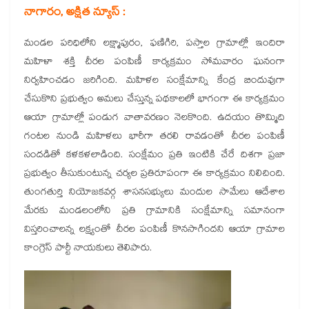
నాగారం, అక్షిత న్యూస్ :
మండల పరిధిలోని లక్ష్మాపురం, ఫణిగిరి, పస్తాల గ్రామాల్లో ఇందిరా
మహిళా శక్తి చీరల పంపిణీ కార్యక్రమం సోమవారం ఘనంగా
నిర్వహించడం జరిగింది. మహిళల సంక్షేమాన్ని కేంద్ర బిందువుగా
చేసుకొని ప్రభుత్వం అమలు చేస్తున్న పథకాలలో భాగంగా ఈ కార్యక్రమం
ఆయా గ్రామాల్లో పండుగ వాతావరణం నెలకొంది. ఉదయం తొమ్మిది
గంటల నుండి మహిళలు భారీగా తరలి రావడంతో చీరల పంపిణీ
సందడితో కళకళలాడింది. సంక్షేమం ప్రతి ఇంటికి చేరే దిశగా ప్రజా
ప్రభుత్వం తీసుకుంటున్న చర్యల ప్రతిరూపంగా ఈ కార్యక్రమం నిలిచింది.
తుంగతుర్తి నియోజకవర్గ శాసనసభ్యులు మందుల సామేలు ఆదేశాల
మేరకు మండలంలోని ప్రతి గ్రామానికి సంక్షేమాన్ని సమానంగా
విస్తరించాలన్న లక్ష్యంతో చీరల పంపిణీ కొనసాగిందని ఆయా గ్రామాల
కాంగ్రెస్ పార్టీ నాయకులు తెలిపారు.