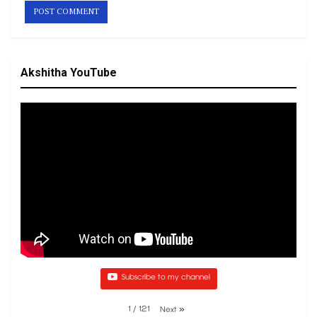
Akshitha YouTube
Subscribe to my channel
1
/
121
Next
»