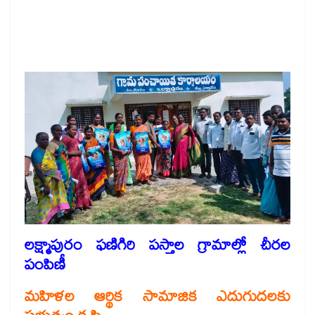
లక్ష్మాపురం ఫణిగిరి పస్తాల గ్రామాల్లో చీరల
పంపిణీ
మహిళల ఆర్థిక సామాజిక ఎదుగుదలకు