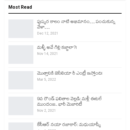
Most Read
పుష్కర కాలం నాటి అభిమానం… పంచుకున్న
వేళా…
Dec 12, 2021
మళ్ళీ అవే గిల్లి కజ్జాలా?!
Nov 14, 2021
మొత్తానికి జెనీలియా రీ ఎంట్రీ ఇస్తోంది!
Mar 5, 2022
9వ రౌండ్ ఫలితాల వెల్లడి: మళ్లీ ఈటలే
ముందంజ.. భారీ మెజారిటీ
Nov 2, 2021
కేసీఆర్ నయా రజాకార్: మధుయాష్కీ