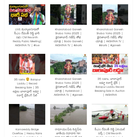
LIVE: మిర్యాలగూడలో
Khairatabad Ganesh
Khairatabad Ganesh
సీఎం రేవంత్ రెడ్డి భారీ
Shoba Yatra 2025 |
Shoba Yatra 2025 |
సభ.! CM Revanth
ఖైరతాబాద్ గణేష్ శోభ
ఖైరతాబాద్ గణేష్ శోభ
Reddy Public Meeting|
యాత్ర | Bada Ganesh|
యాత్ర | AKSHITHA TV |
AKSHITHA TV | #live
AKSHITHA TV | #shorts
#shorts | #ganesh
Khairatabad Ganesh
35 lakhs.. బాలాపూర్
35 lakhs
Balapur
Shoba Yatra 2025 |
లడ్డూ రికార్డ్ బ్రేక్ |
Laddu | Record
ఖైరతాబాద్ గణేష్ శోభ
Balapur Laddu Record
Breaking Sale | 35
యాత్ర | Hyderabad |
Breaking Sale In Auction
లక్షలు బాలాపూర్ లడ్డూ |
AKSHITHA TV | #ganesh
| AKSHITHA
రికార్డ్ బ్రేకింగ్ సేల్
Kamareddy Bridge
రామాయంపేట సిద్దిపేట
సీఎం రేవంత్ రెడ్డి ఏరియల్
Overflow | Heavy Rains
జాతీయ రహదారి NH
సర్వే | CM Revanth