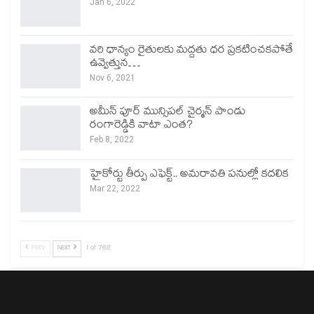
Jan 6, 2022
వరి ధాన్యం రైతులకు మద్దతు ధర ప్రకటించకపోతే
ఉవ్వెత్తున…
Nov 6, 2021
అమీన్ పూర్ మున్సిపల్ చైర్మన్ పాండు
రంగారెడ్డికి వాటా ఎంత?
Feb 8, 2022
హైకోర్టు తీర్పు ఎఫెక్ట్.. అమరావతి పనుల్లో కదలిక
Mar 22, 2022
PREV
NEXT
1 of 762