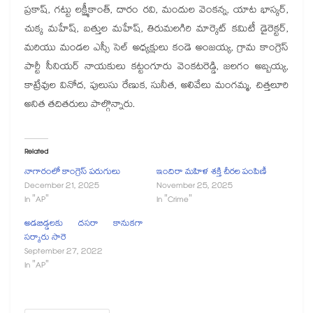
ప్రకాష్, గట్టు లక్ష్మీకాంత్, దారం రవి, మందుల వెంకన్న, యాట భాస్కర్,
చుక్క మహేష్, బత్తుల మహేష్, తిరుమలగిరి మార్కెట్ కమిటీ డైరెక్టర్,
మరియు మండల ఎస్సీ సెల్ అధ్యక్షులు కండె అంజయ్య, గ్రామ కాంగ్రెస్
పార్టీ సీనియర్ నాయకులు కట్టంగూరు వెంకటరెడ్డి, జలగం అబ్బయ్య,
కాట్రేవుల వినోద, పులుసు రేణుక, సునీత, అలివేలు మంగమ్మ, చిత్తలూరి
అనిత తదితరులు పాల్గొన్నారు.
Related
నాగారంలో కాంగ్రెస్ పరుగులు
ఇందిరా మహిళ శక్తి చీరల పంపిణీ
December 21, 2025
November 25, 2025
In "AP"
In "Crime"
అడబిడ్డలకు దసరా కానుకగా
సర్కారు సారె
September 27, 2022
In "AP"