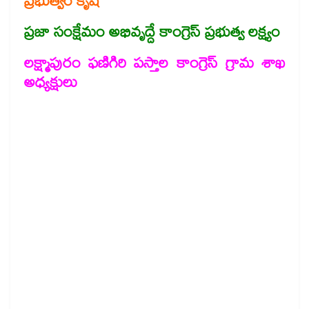
ప్రభుత్వం కృషి
ప్రజా సంక్షేమం అభివృద్దే కాంగ్రెస్ ప్రభుత్వ లక్ష్యం
లక్ష్మాపురం ఫణిగిరి పస్తాల కాంగ్రెస్ గ్రామ శాఖ
అధ్యక్షులు