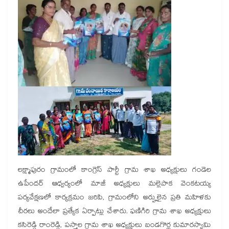
లక్ష్మాపురం గ్రామంలో కాంగ్రెస్ పార్టీ గ్రామ శాఖ అధ్యక్షులు గండెల
ఉపేందర్ ఆధ్వర్యంలో మాజీ అధ్యక్షులు మల్లెపాక వెంకటయ్య
పర్యవేక్షణలో కార్యక్రమం జరిపి, గ్రామంలోని అర్హులైన ప్రతి మహిళకు
చీరలు అందేలా ప్రత్యేక ఏర్పాట్లు చేశారు. ఫణిగిరి గ్రామ శాఖ అధ్యక్షులు
కసిరెడ్డి రాంరెడ్డి, పస్తాల గ్రామ శాఖ అధ్యక్షులు బండగొర్ల కుమారస్వామి