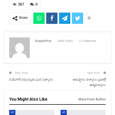
367
0
Share
Aakshitha
4462 Posts
0 Comments
PREV POST
NEXT POST
గుడిపాటి నర్సయ్యకు ఘన సత్కారం
అధిష్టానం విశ్వాసం ప్రజల్లో
ఆత్మవిశ్వాసం
You Might Also Like
More From Author
AP
AP