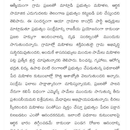
ఆత్మీయంగా గ్రామ ప్రజలతో మాట్లాడి ప్రభుత్వం మహిళల, ఆర్థిక
సామాజిక ఎదుగుదలకు తెలంగాణ ప్రభుత్వం కట్టుబడి పని చేస్తుందని
తెలిపారు. ఈ సందర్భంగా ఆయా గ్రామాల కాంగ్రెస్ పార్టీ అధ్యక్షులు
మాట్లాడుతూ ప్రభుత్వం సంక్షేమాన్ని రాజకీయ ప్రయోజనంగా కాకుండా
ప్రజల హక్కుగా అందించాలన్న దృఢ సంకల్పంతో ముందుకు
సాగుతుందన్నారు. గ్రామాల్లో మహిళలు శక్తివంతులై గ్రామ అభివృద్ధి
సుస్థిరమవుతుందని, అందుకే శాసనసభ్యులు మందుల సామేలు మహిళల
పట్ల ప్రత్యేక శ్రద్ధ చూపుతున్నారని తెలిపారు. పింఛన్లు, గృహాలు, ఆరోగ్య
భద్రత, విద్య, ఉపాధి వంటి రంగాలలో ప్రభుత్వం చేపడుతున్న పథకాలతో
పేద మహిళల కుటుంబాల్లో కొత్త ఆశాజ్యోతి వెలుగుతుందని అన్నారు.
సంక్షేమ ఫలాలు సాక్షాత్కారంగా చూపిస్తున్నాయని, ప్రజలతో పాలన
నేరుగా కలిసే విధంగా ఎమ్మెల్యే సామేలు ముందుకు సాగుతున్న తీరు
ప్రశంసనీయమని విశ్లేషకులు, మేధావులు అభిప్రాయపడుతున్నారు. చీరలు
స్వీకరించిన మహిళలు సంతోషం వ్యక్తం చేస్తూ ప్రభుత్వం పేదల పక్షాన
నిలబడటం ఎంతో ఆనందకరమని, ఇలాంటి పథకాలు కుటుంబాలపై
ఆర్థిక భారం తగ్గించడమే కాకుండా పండగ రోజుల ఆనందాన్ని