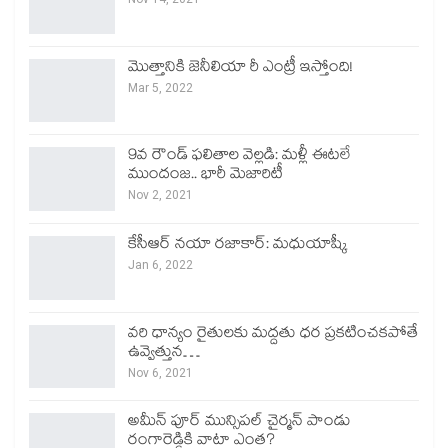
మొత్తానికి జెనీలియా రీ ఎంట్రీ ఇస్తోంది!
Mar 5, 2022
9వ రౌండ్ ఫలితాల వెల్లడి: మళ్లీ ఈటలే
ముందంజ.. భారీ మెజారిటీ
Nov 2, 2021
కేసీఆర్ నయా రజాకార్: మధుయాష్కీ
Jan 6, 2022
వరి ధాన్యం రైతులకు మద్దతు ధర ప్రకటించకపోతే
ఉవ్వెత్తున…
Nov 6, 2021
అమీన్ పూర్ మున్సిపల్ చైర్మన్ పాండు
రంగారెడ్డికి వాటా ఎంత?