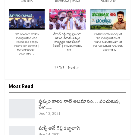
AKSHITHA
#latestnews | #news
AKSHITHA TV
CM Revanth Reddy
రేవంత్ రెడ్డి రాష్ట్ర ప్రజలను
CM Revanth Reddy at
Inaugurated Asia
మోసం చేసాడు..ఖమ్మం
the inauguration of
Pacific Bio design
కార్యకర్తల సమావేశంలో
Vana Mahotsavam at
Innovation Summit |
కేటీఆర్ | #revanthreddy
PJT Agricultural University
#revanthreddy |
| #ktr
| akshitha tv
AKSHITHA TV
1
/
121
Next
»
Most Read
పుష్కర కాలం నాటి అభిమానం… పంచుకున్న
వేళా…
Dec 12, 2021
మళ్ళీ అవే గిల్లి కజ్జాలా?!
Nov 14, 2021