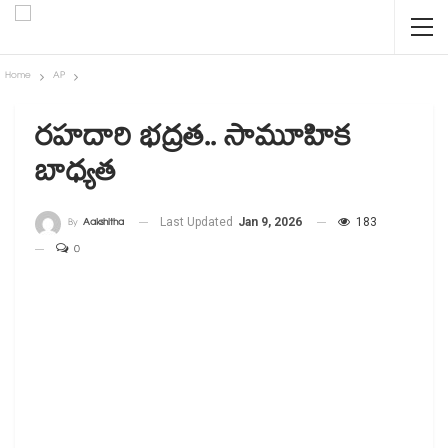
Home
AP
రహదారి భద్రత.. సామూహిక
బాధ్యత
By
Aakshitha
Last Updated
Jan 9, 2026
183
0