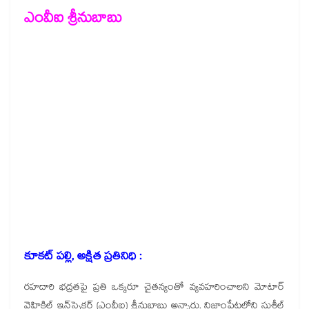
ఎంవీఐ శ్రీనుబాబు
కూకట్ పల్లి, అక్షిత ప్రతినిధి :
రహదారి భద్రతపై ప్రతి ఒక్కరూ చైతన్యంతో వ్యవహరించాలని మోటార్
వెహికిల్ ఇన్‌స్పెక్టర్ (ఎంవీఐ) శ్రీనుబాబు అన్నారు. నిజాంపేటలోని సుశీల్