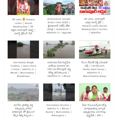
Khairatabad Ganesh
35 lakhs.. బాలాపూర్
35 lakhs
Balapur
Shoba Yatra 2025 |
లడ్డూ రికార్డ్ బ్రేక్ |
Laddu | Record
ఖైరతాబాద్ గణేష్ శోభ
Balapur Laddu Record
Breaking Sale | 35
యాత్ర | Hyderabad |
Breaking Sale In Auction
లక్షలు బాలాపూర్ లడ్డూ |
AKSHITHA TV | #ganesh
| AKSHITHA
రికార్డ్ బ్రేకింగ్ సేల్
Kamareddy Bridge
రామాయంపేట సిద్దిపేట
సీఎం రేవంత్ రెడ్డి ఏరియల్
Overflow | Heavy Rains
జాతీయ రహదారి NH
సర్వే | CM Revanth
| Floods | akshitha tv |
765 DG కోనాపూర్ వద్ద
Reddy Aerial Survey |
#shorts | #kamareddy |
రోడ్డు తెగిపోయింది |
AKSHITHA TV |
#latestnews
AKSHITHA TV | #flood
#revanthreddy #news
మానేరు ప్రాజెక్టు వద్ద
Kamareddy Situation |
ఫీజు రీయింబర్స్‌మెంట్‌పై
చిక్కుకున్న వారిని
akshitha tv | #flood |
మాట్లాడుతున్న జాగృతి
హెలికాప్టర్ లో క్షేమంగా
#water | #kamareddy |
అధ్యక్షురాలు సూరారపు
చేర్చిన ఆర్మీ సిబ్బంది |
#telangana |
కృష్ణవేణి | BRS |