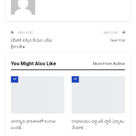
PREV POST
NEXT POST
ఏసీబీకి చిక్కిన కేయూ ఎస్ఐ
Next Post
శ్రీకాంత్*
You Might Also Like
More From Author
AP
AP
నాగార్జున పాఠశాలలో రంగుల
రామాలయం వద్ద బస్ స్టాప్ ఏర్పాటు
సందడి
చేయాలి ..