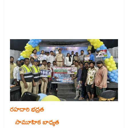
రహదారి భద్రత
సామూహిక బాధ్యత