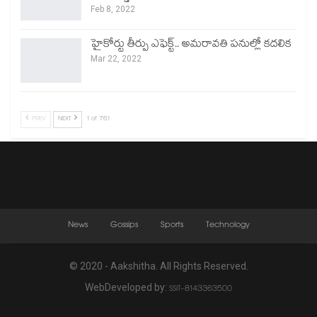
Feb 8, 2022
హైకోర్టు తీర్పు ఎఫెక్ట్.. అమరావతి పనుల్లో కదలిక
Mar 22, 2022
PREV
NEXT
1 of 761
News
Gossips
Sports
Technology
© 2020 - Aakshitha. All Rights Reserved.
WebDeveloped by:
SSIT-8143363500