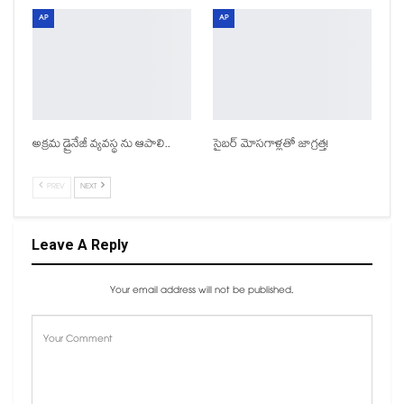
AP
AP
అక్రమ డ్రైనేజీ వ్యవస్థ ను ఆపాలి..
సైబర్ మోసగాళ్లతో జాగ్రత్త!
PREV
NEXT
Leave A Reply
Your email address will not be published.