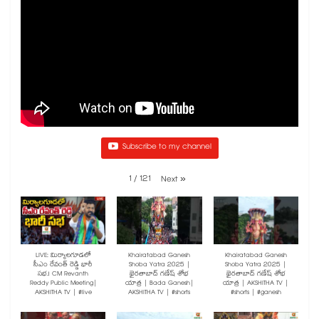
Subscribe to my channel
1
/
121
Next
»
LIVE: మిర్యాలగూడలో
Khairatabad Ganesh
Khairatabad Ganesh
సీఎం రేవంత్ రెడ్డి భారీ
Shoba Yatra 2025 |
Shoba Yatra 2025 |
సభ.! CM Revanth
ఖైరతాబాద్ గణేష్ శోభ
ఖైరతాబాద్ గణేష్ శోభ
Reddy Public Meeting|
యాత్ర | Bada Ganesh|
యాత్ర | AKSHITHA TV |
AKSHITHA TV | #live
AKSHITHA TV | #shorts
#shorts | #ganesh