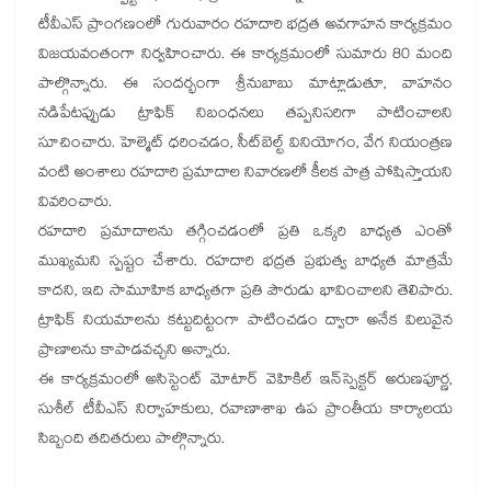
టీవీఎస్ ప్రాంగణంలో గురువారం రహదారి భద్రత అవగాహన కార్యక్రమం
విజయవంతంగా నిర్వహించారు. ఈ కార్యక్రమంలో సుమారు 80 మంది
పాల్గొన్నారు. ఈ సందర్భంగా శ్రీనుబాబు మాట్లాడుతూ, వాహనం
నడిపేటప్పుడు ట్రాఫిక్ నిబంధనలు తప్పనిసరిగా పాటించాలని
సూచించారు. హెల్మెట్ ధరించడం, సీట్‌బెల్ట్ వినియోగం, వేగ నియంత్రణ
వంటి అంశాలు రహదారి ప్రమాదాల నివారణలో కీలక పాత్ర పోషిస్తాయని
వివరించారు.
రహదారి ప్రమాదాలను తగ్గించడంలో ప్రతి ఒక్కరి బాధ్యత ఎంతో
ముఖ్యమని స్పష్టం చేశారు. రహదారి భద్రత ప్రభుత్వ బాధ్యత మాత్రమే
కాదని, ఇది సామూహిక బాధ్యతగా ప్రతి పౌరుడు భావించాలని తెలిపారు.
ట్రాఫిక్ నియమాలను కట్టుదిట్టంగా పాటించడం ద్వారా అనేక విలువైన
ప్రాణాలను కాపాడవచ్చని అన్నారు.
ఈ కార్యక్రమంలో అసిస్టెంట్ మోటార్ వెహికిల్ ఇన్‌స్పెక్టర్ అరుణపూర్ణ,
సుశీల్ టీవీఎస్ నిర్వాహకులు, రవాణాశాఖ ఉప ప్రాంతీయ కార్యాలయ
సిబ్బంది తదితరులు పాల్గొన్నారు.