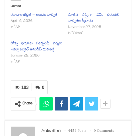
Related
రహదారి భద్రత – అందరి బాధ్యత
నూతన ఎస్సైగా ఎస్. చిరంజీవి
April 15, 2026
బాధ్యతల స్వీకారం
In "AP"
November 27, 2025
In "Crime"
రోడ్డు భద్రతకు పకడ్బందీ చర్యలు
-జిల్లా కలెక్టర్ అనుదీప్ దురిశెట్టి
January 22, 2026
In "AP"
183
0
Share
Aakshitha
4459 Posts
0 Comments